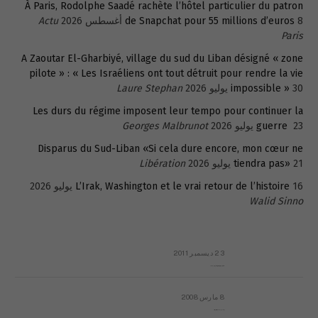
À Paris, Rodolphe Saadé rachète l’hôtel particulier du patron
8 أغسطس 2026
de Snapchat pour 55 millions d’euros
Actu
Paris
A Zaoutar El-Gharbiyé, village du sud du Liban désigné « zone
pilote » : « Les Israéliens ont tout détruit pour rendre la vie
30 يوليو 2026
impossible »
Laure Stephan
Les durs du régime imposent leur tempo pour continuer la
23 يوليو 2026
guerre
Georges Malbrunot
Disparus du Sud-Liban «Si cela dure encore, mon cœur ne
21 يوليو 2026
tiendra pas»
Libération
16 يوليو 2026
L’Irak, Washington et le vrai retour de l’histoire
Walid Sinno
23 ديسمبر 2011
عائلة المهندس طارق الربعة: أين دولة القانون والموسسات؟
8 مارس 2008
رسالة مفتوحة لقداسة البابا شنوده الثالث