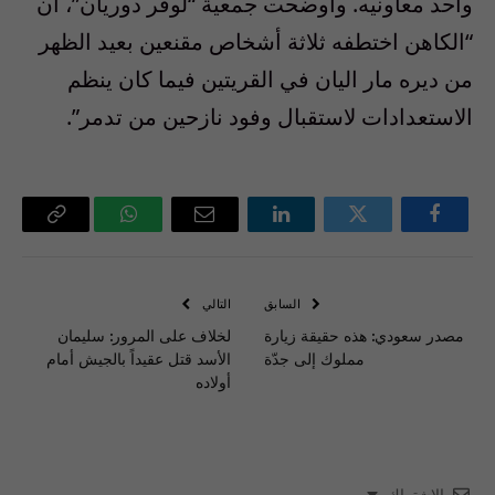
وأحد معاونيه. وأوضحت جمعية “لوفر دوريان”، أن
“الكاهن اختطفه ثلاثة أشخاص مقنعين بعيد الظهر
من ديره مار اليان في القريتين فيما كان ينظم
الاستعدادات لاستقبال وفود نازحين من تدمر”.
فيسبوك
تويتر
لينكدإن
البريد
واتساب
Copy
الإلكتروني
Link
السابق
التالي
مصدر سعودي: هذه حقيقة زيارة
لخلاف على المرور: سليمان
مملوك إلى جدّة
الأسد قتل عقيداً بالجيش أمام
أولاده