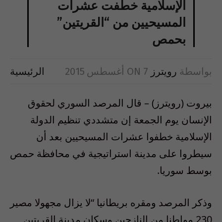
الإسلامية خطفت عشرات
المسيحيين من “القريتين”
بحمص
بواسطة
رويترز
7 أغسطس 2015
ON
الرئيسية
بيروت (رويترز) – قال المرصد السوري لحقوق
الإنسان يوم الجمعة إن متشددي تنظيم الدولة
الإسلامية خطفوا عشرات المسيحيين بعد أن
سيطروا على مدينة استراتيجية في محافظة حمص
بوسط سوريا.
وذكر المرصد ومقره بريطانيا “لا يزال مجهولا مصير
230 مواطنا من النازحين وسكان مدينة القريتين