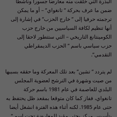
البذرة التي خلقت منه معارضا جسورا وناشطا
ضمن ما عرف بحركة ” تانغواي” – أو ما يمكن
ترجمته حرفيا إلى ” خارج الحزب” في إشارة إلى
أنها تنظيم لكافة السياسيين من خارج حزب
الكومينتانغ التاريخي – التي ستتطور لاحقا إلى
حزب سياسي باسم ” الحزب الديمقراطي
التقدمي”.
لم يتردد ” تشين” بعد تلك المعركة وما حققه بسببها
من صيت وشهرة في الترشح لعضوية المجلس
البلدي للعاصمة في عام 1981 باسم حركة
تانغواي، ففاز كما كان متوقعا بمقعد ظل يحتفظ به
حتى عام 1985. لكنه أثناء هذه الفترة انشغل أيضا
بتأسيس مركز بحثي مؤيد للمعارضة تحت اسم ”