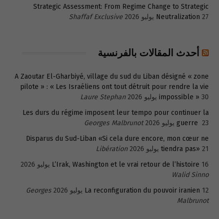
Strategic Assessment: From Regime Change to Strategic
27 يوليو 2026
Neutralization
Shaffaf Exclusive
أحدث المقالات بالفرنسية
A Zaoutar El-Gharbiyé, village du sud du Liban désigné « zone
pilote » : « Les Israéliens ont tout détruit pour rendre la vie
30 يوليو 2026
impossible »
Laure Stephan
Les durs du régime imposent leur tempo pour continuer la
23 يوليو 2026
guerre
Georges Malbrunot
Disparus du Sud-Liban «Si cela dure encore, mon cœur ne
21 يوليو 2026
tiendra pas»
Libération
16 يوليو 2026
L’Irak, Washington et le vrai retour de l’histoire
Walid Sinno
12 يوليو 2026
La reconfiguration du pouvoir iranien
Georges
Malbrunot