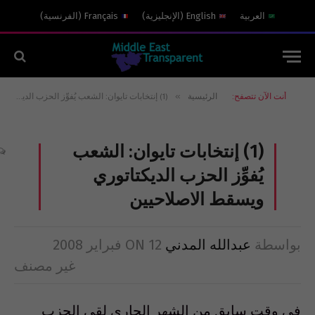
العربية
English
(
الإنجليزية
)
Français
(
الفرنسية
)
»
أنت الآن تتصفح:
الرئيسية
(1) إنتخابات تايوان: الشعب يُفوِّز الحزب الديكتاتوري ويسقط الاصلاحيين
(1) إنتخابات تايوان: الشعب
يُفوِّز الحزب الديكتاتوري
ويسقط الاصلاحيين
بواسطة
عبدالله المدني
12 فبراير 2008
ON
غير مصنف
في وقت سابق من الشهر الجاري لقي الحزب