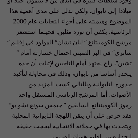
وجود سلطات كثيرة في أيدي من لا ينتمون أصلا أو
ميلادا إلى تايوان. ولكي ندلل على مدى أهمية هذا
الموضوع وهيمنته على أجواء انتخابات عام 2000
الرئاسية، يكفي أن نورد مثلين. فحينما استشعر
مرشح الكومينتانغ ” ليان تشان” المولود في إقليم ”
شانزي” في البر الصيني احتمال خسارته أمام ”
تشين”، راح يجتهد أمام الناخبين لإثبات أن جده
ينحدر أساسا من تايوان، وذلك في محاولة لتأكيد
جذوره التايوانية وبالتالي كسب المزيد من
الأصوات. أما المرشح الرئاسي المستقل واحد
رموز الكومينتانغ السابقين ” جيمس سونغ تشو يو”
فقد حرص على أن يتقن اللهجة التايوانية المحلية
ويتحدث بها في حملاته الانتخابية ليحجب حقيقة
انحداره من إقليم هونان الصيني.