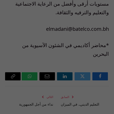
مستويات أرقى وأفضل من الرعاية الاجتماعية
والتعليم والترفيه والثقافة.
elmadani@batelco.com.bh
*محاضر أكاديمي في الشئون الآسيوية من
البحرين
فيسبوك
تويتر
لينكدإن
البريد
واتساب
Copy
الإلكتروني
Link
السابق
التالي
التعليم الديني‏..‏ في الميزان
نداء من أجل الجمهورية