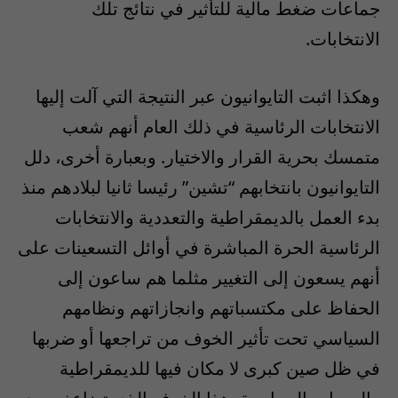
جماعات ضغط مالية للتأثير في نتائج تلك
الانتخابات.
وهكذا اثبت التايوانيون عبر النتيجة التي آلت إليها
الانتخابات الرئاسية في ذلك العام أنهم شعب
متمسك بحرية القرار والاختيار. وبعبارة أخرى، دلل
التايوانيون بانتخابهم “تشين” رئيسا ثانيا لبلادهم منذ
بدء العمل بالديمقراطية والتعددية والانتخابات
الرئاسية الحرة المباشرة في أوائل التسعينات على
أنهم يسعون إلى التغيير مثلما هم ساعون إلى
الحفاظ على مكتسباتهم وانجازاتهم ونظامهم
السياسي تحت تأثير الخوف من تراجعها أو ضربها
في ظل صين كبرى لا مكان فيها للديمقراطية