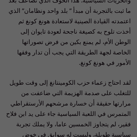
والحريات السياسية. هذا الخوف الذي تضاعف بعد
ما ثبت بالتجربة أن مبدأ ” بلد واحد ونظامان” الذي
اعتمدته القيادة الصينية لاستعادة هونغ كونغ ثم
أخذت تلوح به كصيغة ناجحة لعودة تايوان إلى
الوطن الأم، لم يمنع بكين من فرض تصوراتها
الخاصة لجهة الطريقة التي يجب أن تدار وفقها
الأمور في هونغ كونغ.
لقد احتاج زعماء حزب الكومينتانغ إلى وقت طويل
للتغلب على صدمة الهزيمة التي ضاعفت من
مرارتها حقيقة أن خسارة مرشحهم الأرستقراطي
المتمرس في اللعبة السياسية جاء على يد ابن فلاح
فقير، لم يتجاوز الخمسين عاما، ولا يملك تجربة
سياسية طويلة، وليست له سوابق في خوض