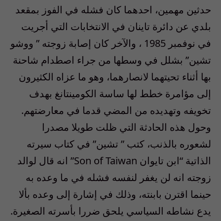
حدثين مهمين، احدهما كان فشله في الفوز بمقعد
بلدي عن دائرة تاينان في الانتخابات التي أجريت
في نوفمبر 1985 ، والآخر كان إصابة زوجته ” ووشو
تشين” بشلل في وسطها من جراء اصطدام شاحنة
بها أثناء تحيتهما لانصارهما، وهو ما عزاه الكثيرون
إلى مؤامرة خطط لها ساسة الكومينتانغ بهدف
تخويفه وتهديده من المضي قدما في معارضتهم.
وحول هذه الحادثة التي ظلت طويلا مصدرا
لشعوره بالذنب، كتب ” تشين” في كتاب سيرته
الذاتية “ابن تايوان Son of Taiwan” انه قال لوالد
زوجته انه لن يغفر لنفسه فشله في ما وعده به
حينما اقترن بابنته، وذلك في إشارة إلى وعده بألا
يدع نشاطه السياسي يلحق ضررا بأسرته الصغيرة.