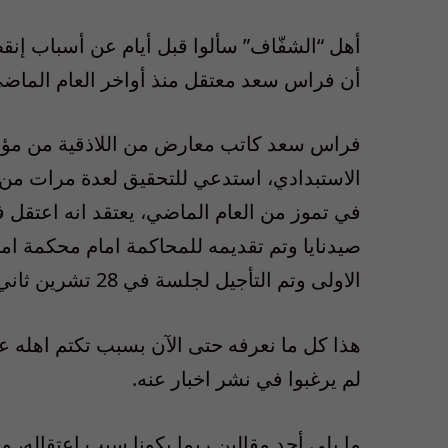
أهل “الشفّاف” سألوا قبل أيام عن أسباب إنق
أن فراس سعد معتقل منذ أواخر العام الماضي، أي 
فراس سعد كاتب معارض من اللاذقية من مؤيد
الاستبدادي، استدعي للتحقيق لعدة مرات من ا
في تموز من العام الماضي، يعتقد انه اعتقل
صيدنايا وتم تقديمه للمحاكمة امام محكمة 
الاولى وتم التأجيل لجلسة في 28 تشرين ثاني القادم.
هذا كل ما نعرفه حتى الآن بسبب تكتم اهله على 
لم يرغبوا في نشر اخبار عنه.
ما يلي أحد مقالين ربما يكونا سبب اعتقاله، 