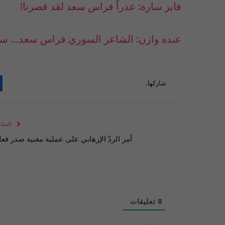
فايز سارة: عذراً فراس سعد لقد قصرنا!
عبده وازن: الشاعر السوري فراس سعد… سجينا
شاركها.
الساب
أمر الردّ الإرهابي على عملية مغنية صدر فعلاً
8
تعليقات