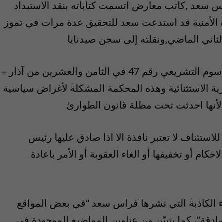
س سعد ,كاتب معارض اتسمت كتاباته بنقد الاستبداد
زة الأمنية قد استدعت سعد للتحقيق عدة مرات في تموز
لثاني الماضي,ونقلته إلى سجن صيدنايا
أحدثت محكمة أمن الدولة العليا بموجب المرسوم التشريعي رقم 47 في الثامن والعشرين من آذار –
 العسكرية الاستثنائية وهذه المحكمة المشكلة لأغراض سياسية
 لأنها احدثت تحت مظلة قانون الطوارئ
لاستئناف لا تعتبر نافذة الا اذا صادق عليها رئيس
م أو تخفيفها أو الغاء العقوبة أو الأمر باعادة
أنباء الكاذبة التي نشرها فراس سعد “في بعض المواقع
 صادقة”، كما يتبيّن من عناوين المواضيع الموجودة في