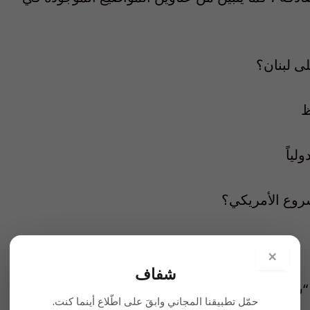
ى لبنان؟
ظ
لياً
روع الأمريكي؟
×
شفاف
“سورية”؟
حمّل تطبيقنا المجاني وابقَ على اطّلاع أينما كنت.