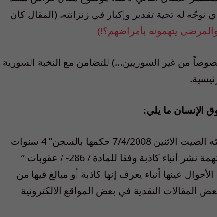
نوجّه له تحية تقدير وإكبار في زنزانته. (المقال كان
لمرضى يتهمونه بأمراضهم؟!)
صوصاً من غير السوريين…) للتضامن مع النخبة السورية
ئيسية.
 الإنسان ما يلي:
أصدرت محكمة أمن الدولة العليا بدمشق سيئة الصيت الاثنين 7/4/2008 حكمها بالسجن” 4 سنوات
“على الكاتب والشاعر السوري فراس سعد بتهمة نشر أنباء كاذبة وفقا للمادة / 286- / عقوبات ”
وال عينها أنباء يعرف إنها كاذبة أو مبالغ فيها من
ض المقالات النقدية في بعض المواقع الالكترونية