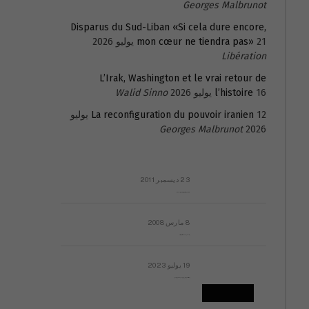
Georges Malbrunot
Disparus du Sud-Liban «Si cela dure encore,
21 يوليو 2026
mon cœur ne tiendra pas»
Libération
L’Irak, Washington et le vrai retour de
16 يوليو 2026
l’histoire
Walid Sinno
La reconfiguration du pouvoir iranien
12 يوليو
Georges Malbrunot
2026
23 ديسمبر 2011
عائلة المهندس طارق الربعة: أين دولة القانون والموسسات؟
8 مارس 2008
رسالة مفتوحة لقداسة البابا شنوده الثالث
19 يوليو 2023
إشكاليات التقويم الهجري، وهل يجدي هذا التقويم أيُ نفع؟