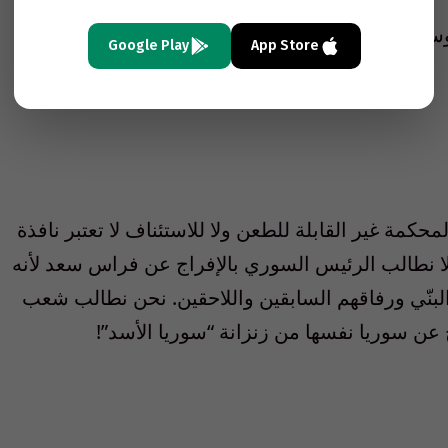
وسورية
Google Play
App Store
مة غير القابلة للطعن ولا للاستئناف لا تعتبر نافذة
 لا نطالب الرئيس السوري بالإفراج عن فراس سعد لأنه
البنّي ورفاقهم السابقين واللاحقين. نحن نطالب شعب
 عن سوريا نفسها من زنزانة “سوريا الأسد”!