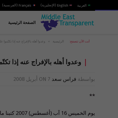
العربية
English
(
الإنجليزية
)
Français
(
الفرنسية
)
الصفحة الرئيسية
»
أنت الآن تتصفح:
الرئيسية
وعدوا أهله بالإفراج عنه إذا تكتّموا ع
وعدوا أهله بالإفراج عنه إذا تكتّ
بواسطة
فراس سعد
7 أبريل 2008
ON
**
يوم الخميس 16 آب (أغسطس) 2007 كتبنا ما يلي: