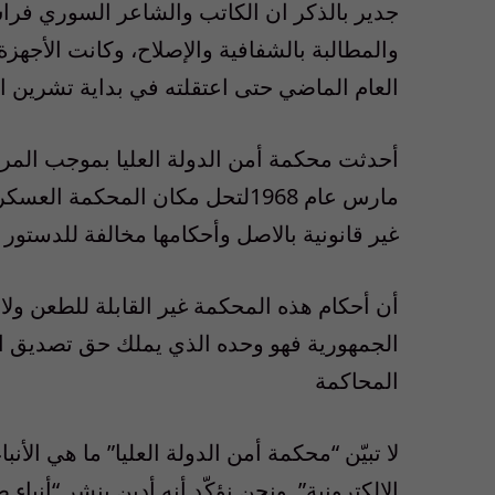
جدير بالذكر ان الكاتب والشاعر السوري فرا
والمطالبة بالشفافية والإصلاح، وكانت الأجه
العام الماضي حتى اعتقلته في بداية تشرين ا
مارس عام 1968لتحل مكان المحكمة
غير قانونية بالاصل وأحكامها مخالفة للدستور
أن أحكام هذه المحكمة غير القابلة للطعن ولا ل
الجمهورية فهو وحده الذي يملك حق تصديق الاحكا
المحاكمة
لا تبيّن “محكمة أمن الدولة العليا” ما هي ال
الإلكترونية”. ونحن نؤكّد أنه أدين بنشر “أنباء