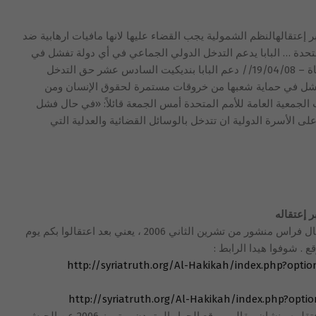
خبر إعتقالهالنظم الشمولية يجب القضاء عليها لانها مافيات ارهابية ضد
تحدة … البابا يدعم التدخل الدولي الجماعي في أي دولة تفشل في
حماية شعبها نيويورك – راغدة درغام الحياة – 19/04/08// دعم البابا بنديكيت السادس عشر حق التدخل
تفشل في حماية شعبها من خروقات مستمرة لحقوق الإنسان ومن
لجمعية العامة للأمم المتحدة أمس الجمعة قائلاً: «في حال فشل
 الأسرة الدولية ان تتدخل بالوسائل القضائية والعدلية التي
ر إعتقاله
يا أخي هيدا الموقع عجيبة فعلا ؟ خبر اعتقال فراس منشور من تشرين الثاني 2006 ، يعني بعد اعتقالوا بكم يوم
 . شوفوا هيدا الرابط :
http://syriatruth.org/Al-Hakikah/index.php?opt
http://syriatruth.org/Al-Hakikah/index.php?opt
بعدين ليش هيدا التفنيص ؟ فراس سعد اعتقلوه منشان مقالو بموقع الحوار المتمدن ، بتموز 2006 عن الجيش