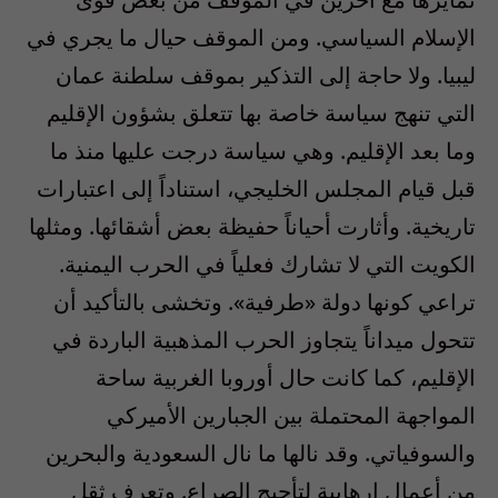
الإسلام السياسي. ومن الموقف حيال ما يجري في
ليبيا. ولا حاجة إلى التذكير بموقف سلطنة عمان
التي تنهج سياسة خاصة بها تتعلق بشؤون الإقليم
وما بعد الإقليم. وهي سياسة درجت عليها منذ ما
قبل قيام المجلس الخليجي، استناداً إلى اعتبارات
تاريخية. وأثارت أحياناً حفيظة بعض أشقائها. ومثلها
الكويت التي لا تشارك فعلياً في الحرب اليمنية.
تراعي كونها دولة «طرفية». وتخشى بالتأكيد أن
تتحول ميداناً يتجاوز الحرب المذهبية الباردة في
الإقليم، كما كانت حال أوروبا الغربية ساحة
المواجهة المحتملة بين الجبارين الأميركي
والسوفياتي. وقد نالها ما نال السعودية والبحرين
من أعمال إرهابية لتأجيج الصراع. وتعرف ثقل