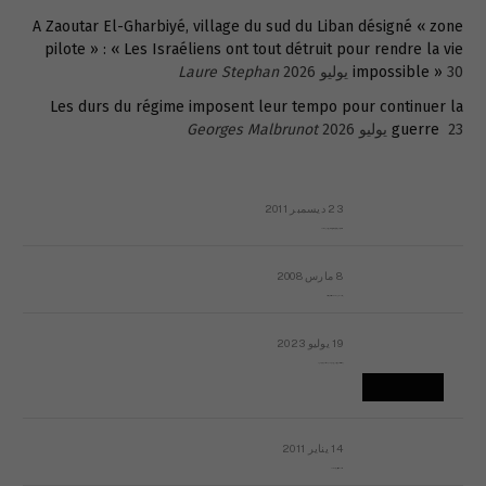
A Zaoutar El-Gharbiyé, village du sud du Liban désigné « zone
pilote » : « Les Israéliens ont tout détruit pour rendre la vie
30 يوليو 2026
impossible »
Laure Stephan
Les durs du régime imposent leur tempo pour continuer la
23 يوليو 2026
guerre
Georges Malbrunot
23 ديسمبر 2011
عائلة المهندس طارق الربعة: أين دولة القانون والموسسات؟
8 مارس 2008
رسالة مفتوحة لقداسة البابا شنوده الثالث
19 يوليو 2023
إشكاليات التقويم الهجري، وهل يجدي هذا التقويم أيُ نفع؟
14 يناير 2011
ماذا يحدث في ليبيا اليوم الجمعة؟