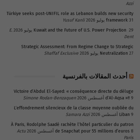
Azzi
Türkiye seeks post-UNIFIL role as Lebanon builds new security
31 يوليو 2026
framework
Yusuf Kanli
29 يوليو 2026
Kuwait and the Future of U.S. Power Projection
E.
Dent
Strategic Assessment: From Regime Change to Strategic
27 يوليو 2026
Neutralization
Shaffaf Exclusive
أحدث المقالات بالفرنسية
Victoire d’Abdul El-Sayed: « conséquence directe du déluge
9 أغسطس 2026
d’Al-Aqsa »!!
Simone Rodan-Benzaquen
L’effondrement silencieux de la classe moyenne oubliée du
9 أغسطس 2026
Liban
Samara Azzi
À Paris, Rodolphe Saadé rachète l’hôtel particulier du patron
8 أغسطس 2026
de Snapchat pour 55 millions d’euros
Actu
Paris