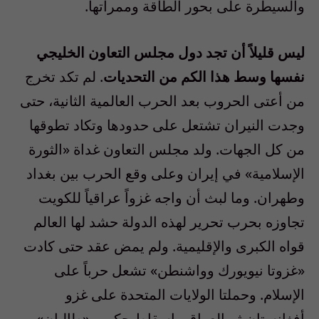
والسيطرة على بحور الطاقة وممراتها.
ليس قليلاً أن تجد دول مجلس التعاون الخليجي
نفسها وسط هذا الكم من التحديات
. لم تكد تخرج
من أعتى الحروب بعد الحرب العالمية الثانية، حتى
وجدت النيران تشتعل على حدودها وتكاد تطوقها
من كل الجهات. ولد مجلس التعاون غداة «الثورة
الإسلامية» في إيران وعلى وقع الحرب بين بغداد
وطهران. وما لبث أن واجه غزواً عراقياً للكويت
تجاوزه بحرب تحرير لهذه الدولة حشد لها العالم
قواه الكبرى والإقليمية. ولم يمض عقد حتى كادت
«غزوتا نيويورك وواشنطن» تشعل حرباً على
الإسلام. وحملتا الولايات المتحدة على غزو
أفغانستان ثم العراق وإسقاط حكمي «طالبان»