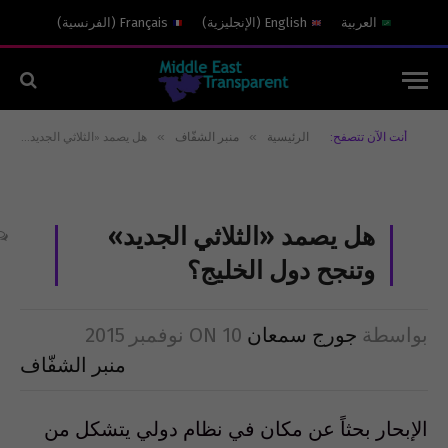
العربية
English
(
الإنجليزية
)
Français
(
الفرنسية
)
»
»
أنت الآن تتصفح:
الرئيسية
منبر الشفّاف
هل يصمد «الثلاثي الجديد» وتنجح دول الخليج؟
هل يصمد «الثلاثي الجديد»
وتنجح دول الخليج؟
بواسطة
جورج سمعان
10 نوفمبر 2015
ON
منبر الشفّاف
الإبحار بحثاً عن مكان في نظام دولي يتشكل من