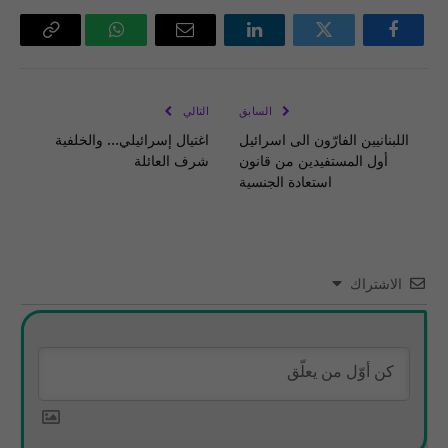
فيسبوك
تويتر
لينكدإن
البريد
واتساب
Copy
الإلكتروني
Link
السابق
التالي
اللبنانيين الفارّون الى اسرائيل
اغتيال إسرائيلي… والخلفية
أول المستفيدين من قانون
شرف العائلة
استعادة الجنسية
الاشتراك