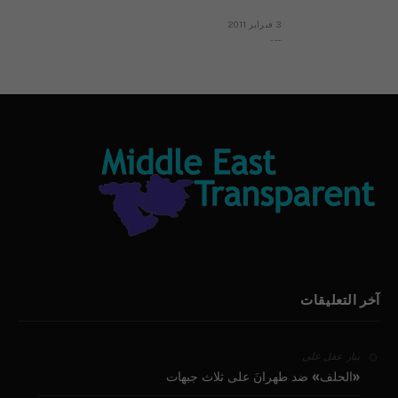
3 فبراير 2011
بيان الأقباط وحتمية التغيير ودعوة للتوقيع
آخر التعليقات
على
بيار عقل
«الحلف» ضد طهرانَ على ثلاث جبهات