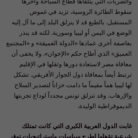
والضربات التي يتلقاها قطاع السياحة وآخرها
سقوط الطائرة الروسية، تزيد في غموض
المستقبل. بالطبع قد لا ينزلق البلد إلى ما آل إليه
الوضع في اليمن أو ليبيا وسورية. لكنه قد ينذر
بعاصفة أخرى عمادها «الدولة العميقة» و «المجتمع
العميق» الذي أطاح حكم «الإخوان». ولا يخفى أن
معافاة مصر لاستعادة دورها وثقلها في الإقليم
ترتبط أيضاً بمعافاة دول الجوار الأفريقي. تشكل
لها ليبيا هماً مقيماً ما دامت خزاناً لتصدير السلاح
والإرهاب. وقد تنزلق تونس مجدداً لوداع تجربتها
الديموقراطية الوليدة.
غابت الدول العربية الكبرى التي كانت تمتلك
شرعية تؤهلها لطرح سياسات واستراتيجيات توفر