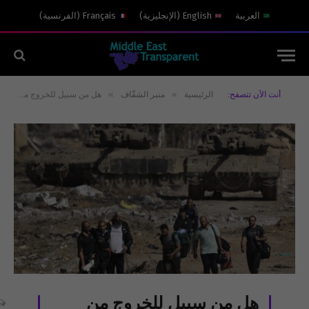
العربية
English
(
الإنجليزية
)
Français
(
الفرنسية
)
»
»
أنت الآن تتصفح:
الرئيسية
منبر الشفّاف
هل من سبيلٍ للخروج من غزة؟
هل من سبيلٍ للخروج من