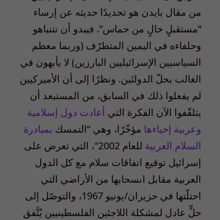
من مقال بايدن هو تحديدًا حديثه عن إرساء
“مستقبلٍ خالٍ من حماس”. فيبدو أن نتنياهو
وحلفاءه في اليمين المتطرّف (وربما معظم
السياسيين الإسرائيليين البارزين) لا يأبهون في
الغالب بحلّ الدولتَين. ونظرًا إلى أن الأميركيين
لم يفعلوا ذلك في السابق، من المستبعد أن
يتلقّفوا الآن الفكرة التي
أعادت دول إسلامية
وعربية إحياءها
مؤخّرًا، وهي “التمسك
بمبادرة
السلام العربية
للعام 2002″، التي تعرض على
إسرائيل توقيع اتفاقات سلام مع كل الدول
العربية مقابل انسحابها من الأراضي التي
احتلّتها في حزيران/يونيو
1967
، والتوصّل إلى
حلٍّ عادل لمشكلة اللاجئين الفلسطينيين يُتَّفق