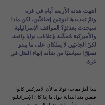
انتهت
هدنة
الأربعة أيام في غزة
وتمّ
تمديدها
ليومَين إضافيَّين. لكن ماذا
سيحدث بعدئذٍ؟ المواقف الإسرائيلية
والأميركية مُحمَّلة
بإعلانات نوايا واثقة
،
لكنّ الجانبَين لا يملكان على ما يبدو
تصوّرًا سياسيًا من شأنه إنهاء القتل في
غزة.
هذا أمرٌ مفاجئ نوعًا ما لأن الأميركيين كانوا
قلقين منذ البداية حول ما إذا كان الإسرائيليون
واضحين بشأن ما قد تؤول إليه عمليتهم