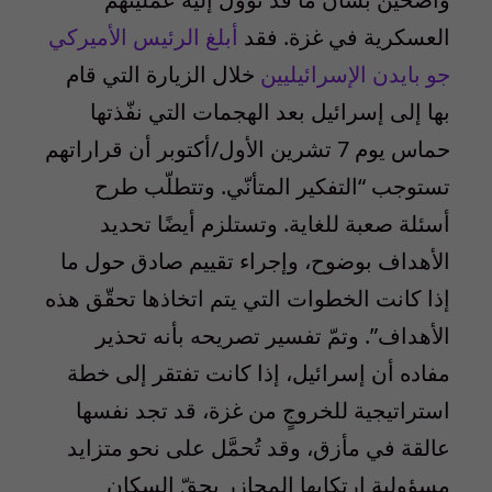
العسكرية في غزة. فقد
أبلغ الرئيس الأميركي
جو بايدن الإسرائيليين
خلال الزيارة التي قام
بها إلى إسرائيل بعد الهجمات التي نفّذتها
حماس يوم
7
تشرين الأول/أكتوبر أن قراراتهم
تستوجب “التفكير المتأنّي. وتتطلّب طرح
أسئلة صعبة للغاية. وتستلزم أيضًا تحديد
الأهداف بوضوح، وإجراء تقييم صادق حول ما
إذا كانت الخطوات التي يتم اتخاذها تحقّق هذه
الأهداف”. وتمّ تفسير تصريحه بأنه تحذير
مفاده أن إسرائيل، إذا كانت تفتقر إلى خطة
استراتيجية للخروجٍ من غزة، قد تجد نفسها
عالقة في مأزق، وقد تُحمَّل على نحو متزايد
مسؤولية ارتكابها المجازر بحقّ السكان