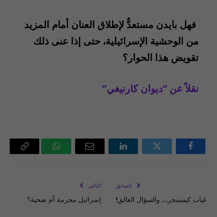
فهل بايدن مستعدٌّ لإطلاق العنان أمام المزيد
من الوحشية الإسرائيلية، حتى إذا عنى ذلك
تقويض هذا الحوار؟
نقلاً عن “ديوان كارنيغي”
فيسبوك
تويتر
لينكدإن
البريد
واتساب
Copy
الإلكتروني
Link
السابق
التالي
غياب كيسينجر… والسؤال العالق!
إسرائيل مجرمة أم ضحية؟