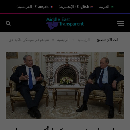
العربية
English
(
الإنجليزية
)
Français
(
الفرنسية
)
»
»
أنت الآن تتصفح:
الرئيسية
الرئيسية
نتنياهو في موسكو لتأكيد حق إسرائيل في التحليق بالأجواء السورية