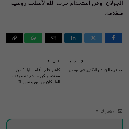
الجولان، وعن استخدام حزب الله لأسلحة روسية
متقدمة‫.‬
فيسبوك
تويتر
لينكدإن
البريد
واتساب
Copy
الإلكتروني
Link
السابق
التالي
ظاهرة الجهاد والتكفير في تونس
كاهن حلب أقام “البابا” من
مقعده ولكن ما حقيقة موقف
الفاتيكان من ثورة سوريا؟
الاشتراك