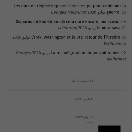
Les durs du régime imposent leur tempo pour continuer la
23 يوليو 2026
guerre
Georges Malbrunot
Disparus du Sud-Liban «Si cela dure encore, mon cœur ne
21 يوليو 2026
tiendra pas»
Libération
16 يوليو 2026
L’Irak, Washington et le vrai retour de l’histoire
Walid Sinno
12 يوليو 2026
La reconfiguration du pouvoir iranien
Georges
Malbrunot
23 ديسمبر 2011
عائلة المهندس طارق الربعة: أين دولة القانون والموسسات؟
8 مارس 2008
رسالة مفتوحة لقداسة البابا شنوده الثالث
19 يوليو 2023
إشكاليات التقويم الهجري، وهل يجدي هذا التقويم أيُ نفع؟