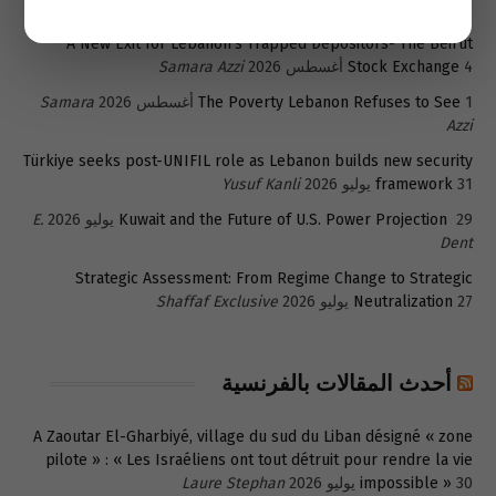
A New Exit for Lebanon’s Trapped Depositors- The Beirut
4 أغسطس 2026
Stock Exchange
Samara Azzi
1 أغسطس 2026
The Poverty Lebanon Refuses to See
Samara
Azzi
Türkiye seeks post-UNIFIL role as Lebanon builds new security
31 يوليو 2026
framework
Yusuf Kanli
29 يوليو 2026
Kuwait and the Future of U.S. Power Projection
E.
Dent
Strategic Assessment: From Regime Change to Strategic
27 يوليو 2026
Neutralization
Shaffaf Exclusive
أحدث المقالات بالفرنسية
A Zaoutar El-Gharbiyé, village du sud du Liban désigné « zone
pilote » : « Les Israéliens ont tout détruit pour rendre la vie
30 يوليو 2026
impossible »
Laure Stephan