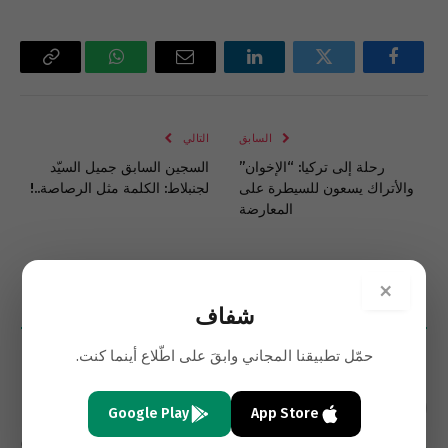
فيسبوك
تويتر
لينكدإن
البريد
واتساب
Copy
الإلكتروني
Link
السابق
التالي
رحلة إلى تركيا: “الإخوان”
السجين السابق جميل السيّد
والأتراك يسعون للسيطرة على
لجنبلاط: الكلمة مثل الرصاصة..!
المعارضة
×
شفاف
2
تعليقات
الأحدث
حمّل تطبيقنا المجاني وابقَ على اطّلاع أينما كنت.
Google Play
App Store
يوسف عبد الرحيم
14 سنوات