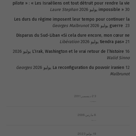
pilote » : « Les Israéliens ont tout détruit pour rendre la vie
30 يوليو 2026
impossible »
Laure Stephan
Les durs du régime imposent leur tempo pour continuer la
23 يوليو 2026
guerre
Georges Malbrunot
Disparus du Sud-Liban «Si cela dure encore, mon cœur ne
21 يوليو 2026
tiendra pas»
Libération
16 يوليو 2026
L’Irak, Washington et le vrai retour de l’histoire
Walid Sinno
12 يوليو 2026
La reconfiguration du pouvoir iranien
Georges
Malbrunot
23 ديسمبر 2011
عائلة المهندس طارق الربعة: أين دولة القانون والموسسات؟
8 مارس 2008
رسالة مفتوحة لقداسة البابا شنوده الثالث
19 يوليو 2023