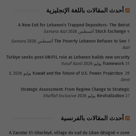
أحدث المقالات باللغة الإنجليزية
A New Exit for Lebanon’s Trapped Depositors- The Beirut
4 أغسطس 2026
Stock Exchange
Samara Azzi
1 أغسطس 2026
The Poverty Lebanon Refuses to See
Samara
Azzi
Türkiye seeks post-UNIFIL role as Lebanon builds new security
31 يوليو 2026
framework
Yusuf Kanli
29 يوليو 2026
Kuwait and the Future of U.S. Power Projection
E.
Dent
Strategic Assessment: From Regime Change to Strategic
27 يوليو 2026
Neutralization
Shaffaf Exclusive
أحدث المقالات بالفرنسية
A Zaoutar El-Gharbiyé, village du sud du Liban désigné « zone