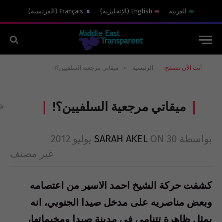
العربية
English
(
الإنجليزية
)
Français
(
الفرنسية
)
»
أنت الآن تتصفح:
الرئيسية
ميقاتي مرجعية السلفيين؟!
ميقاتي مرجعية السلفيين؟!
بواسطة
30 يوليو 2012
ON
SARAH AKEL
غير مصنف
كشفت حركة الشيخ احمد الاسير من اعتصامه
وبعض مناصريه على مدخل صيدا الجنوبي، انه
يمثل ظاهرة تتنامى في مدينة صيدا ومخيماتها،