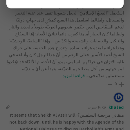
ديمقراطية أحمد الأسير بين إسلامه وائتلاف 8 و14 ضدّه‏لطالما
استُعمل “البعبعُ الإسلاميّ” لجعل شعوبنا تقف عند عتبة التغيير
والمسائل، ولطالما ‏استُعمل هذا البعبع كمبرّرٍ لدى جهاتٍ دوليّة
لدعم السفّاحين الذين حكموا شعوبهم العربيّة ‏طويلاً بالحديد والنار.
ولطالما كان الخيار أمامنا كعرب دائماً ثنائيّ الأبعاد: إمّا السفّاح
‏والتنكيل والعصابات والشبيحة والكذّابين… وإمّا “السلفيّة الوحشيّة”.
وهذا هراء ما بعده ‏هراء يا سادة. وتندرج هذه الحقيقة على حراك
الشيخ أحمد الأسير. فعلى الرغم من أنّ هذا ‏الرجل كان وأتباعه في
غاية الاتزان في حراكهم السلمي، يبدو أنّ الأخصام الألدّاء قد ‏توّحّدوا
لمواجهتهم من أجل مصالحهم الضيّقة، بعيداً عن أيّ مبدئيّة،
مستعملين ضدّه في
…
قراءة المزيد ..
0
khaled
14 سنوات
ميقاتي مرجعية السلفيين؟! It seems that Sheikh Al Assir will
not back down, until he is happy with the Agenda of the
National Dialogue to discuss Hezbollah’s Arms and