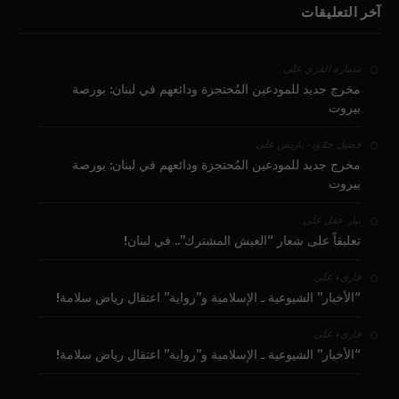
آخر التعليقات
على
سمارة القزي
مخرج جديد للمودعين المُحتجزة ودائعهم في لبنان: بورصة
بيروت
على
فضيل حمّود - باريس
مخرج جديد للمودعين المُحتجزة ودائعهم في لبنان: بورصة
بيروت
على
بيار عقل
تعليقاً على شعار “العيش المشترك”.. في لبنان!
على
قارىء
“الأخبار” الشيوعية ـ الإسلامية و”رواية” اعتقال رياض سلامة!
على
قارىء
“الأخبار” الشيوعية ـ الإسلامية و”رواية” اعتقال رياض سلامة!