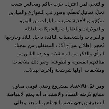
والتنحي لمن اعتزل. حزب حاكم ومجالس شعب
تحلّ، تماثيل تُحطّم، وصور في الشوارع والميادين
تمزّق، وبالأحذية تضرب، مليارات من اليورو
والدولارات والعقارات والشركات للعائلة
والقرابات والشخصيات النافذة داخل البلاد وخارجها
تُحجز، إطلاق سراح آلاف المعتقلين من سجناء
الرأي والفكر من المعتقلات وعودة الناس من
منافيهم القسرية والطوعية، وغير ذلك ملاحقات
وملاحقات، أولها شرشحة وآخرها بهدلات.
ومن ثمّ، فالاعتقاد بمشروع وطني قومي مقاوم
ممانع لازمته الفساد والاستبداد، أنه يمنع الانتفاضة
الشعبية ويرجئ غضب الجماهير، لم يعد ينطلي