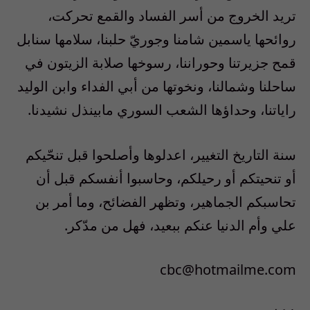
تريد الخروج من أسر الفساد والقمع تحركت،
روائحها ياسمين شامنا وجوريّ حلبنا، سلامها سنابل
قمح جزيرتنا وحوراننا، رسوخها صلابة الزيتون في
ساحلنا وشمالنا، ونخوتها من أبي الفداء وابن الوليد
راياتنا، وحداؤها الشعب السوري مابينذل نشيدنا.
سنة التاريخ التغيير، اعدلوها وأصلحوا قبل تنحّيكم
أو تنحيتكم أو رحيلكم، وحاسبوا أنفسكم قبل أن
تحاسبكم الجماهير، وتظهر الفضائح، وما أمر بن
علي وأم الدنيا عنكم ببعيد، فهل من مدّكر.
cbc@hotmailme.com