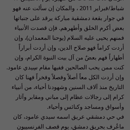
شباط/فبراير 2011 ، والمكان إن سألت عنه فهو
في جوار بقعة دمشقية مباركة يرقد على جنباتها
بعض أكرم الخلق وأطهرهم. فإن قصدت الأنبياء
فمنهم يحيى عليه السلام (يوحنا المعمدان)، وإن
أردت كراماً فهو صلاح الدين، وإن أردت أبراراً
أطهاراً فهم بعضٌ من آل بيت النبوة الكرام، وإن
كنت ممن يحب الصالحين ففيها مقام سِيدي عامود.
وإن أردت الكل معاً أصلاً وفصلاً وفخراً فهنا كان
التاريخ منذ آلاف السنين وشهودنا أحياء، من أنبياء
كرام إلى رجالات عظام إلى مباني ومقابر وآثار
وأسواق ومساجد وكنائس وأحياء.
في حي دمشقي عريق اسمه سيدي عامود، كان
ماعُرف بحريق دمشق، يوم قصف الفرنسييون