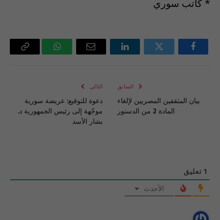
* كاتب سوري
فيسبوك
تويتر
لينكدإن
البريد
واتساب
Copy
الإلكتروني
Link
السابق
التالي
بيان المثقفين المصريين لإلغاء
دعوة للتوقيع: عريضة سورية
المادة 2 من الدستور
موجّهة إلى رئيس الجمهورية د.
بشار الأسد
1
تعليق
الأحدث