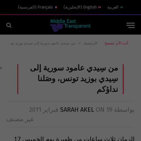
العربية
English
(
الإنجليزية
)
Français
(
الفرنسية
)
»
أنت الآن تتصفح:
الرئيسية
من سِيدي عامود سورية إلى سِيدي بوزيد تونس، وصَلنا نداؤكم
من سِيدي عامود سورية إلى
سِيدي بوزيد تونس، وصَلنا
نداؤكم
بواسطة
19 فبراير 2011
ON
SARAH AKEL
غير مصنف
الزمان ثلاث ساعات من ظهيرة يوم الخميس 17