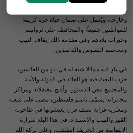
والإعدامات للمعارضين في الداخل السوري
وخارجه، ويُعمل على ضمان حياة حرة كريمة
للمواطنين جميعاً، والمحافظة على ثرواتهم
وخيرات بلادهم وفي مقدمة ذلك إيقاف النهب
ومحاسبة اللصوص والفاسدين.
في بلدٍ فيه مما لا شبه له في بلدٍ من العالمين،
حزب البعث فيه هو القائد في الدولة والأمة
والمجتمع بنص الدستور، وأقبح معتقلاته ومراكز
مخابراته يسمّى باسم فلسطين، مضى على شعبه
ومعتّريه قرابة نصف قرن يعيشونها في طاحونة
القهر والنهب والاستبداد. في هذا البلد شرارة
الانتفاضة من الحريقة انطلقت، وعلى بركة الله