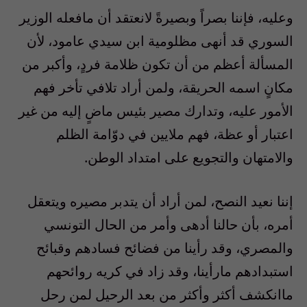
وعليه، فإننا بصراً وبصيرةً لانعتقد أن مافعله الوزير
السوري قد أنهى مظلومية ابن سيدي عامود، لأن
المسألة أعظم من أن تكون ظلامة فردٍ، وأكبر من
مكانٍ اسمه الحريقة، ولمن أراد تلافي تأخر فهم
الأمور عليه، وتدارك مصير بئيس ماضٍ إليه من غير
اعتبار أو عظة، فهم ملايين في دوّامة الظلم
والامتهان والتجويع على امتداد الوطن.
إننا نعيد النصح، لمن أراد أن يتدبر مصيره ويتعقل
أمره، بأن حالنا أدهى وأمر من الحال التونسي
والمصري، وقد رأينا من فضائح فسادهم وقبائح
استبدادهم مارأينا، وقد زاد في كريه روائحهم
ماانكشف أكثر وأكثر من بعد الرحيل لمن رحل