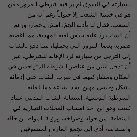
بسيارته في السوق لم ير فيه شرطي المرور ممن
هو في خدمة الشعب إلا حيواناً رغم أنه من
الشعب، فقال له بأدبه الجمّ: امش ياحمار، ورغم
أن الشاب ردّ عليه بنفس لغته المهذبة، مما أغضبه
فضربه بعصا المرور التي يحملها، مما دفع بالشاب
إلى الترجل من سيارته لرد الإهانة للشرطي، غير
أن تدخل اثنين من عناصر الشرطة المتواجدين في
المكان ومشاركتهما في ضرب الشاب حتى إدمائه
بشكل وحشي مهين أشد بشاعة مما فعلته
الشرطية التونسية. استغاثة الشاب المدمى عماد
نَسَب وهو ابن أحد أصحاب المحلات التجارية في
المنطقة بمن حوله وصراخه، ورؤية المواطنين حاله
واستغاثته، أدى إلى تجمع المارة والمتسوقين