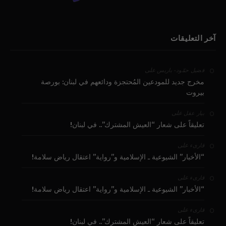
آخر التعليقات
على
فضيل حمّود - باريس
مخرج جديد للمودعين المُحتجزة ودائعهم في لبنان: بورصة
بيروت
على
بيار عقل
تعليقاً على شعار “العيش المشترك”.. في لبنان!
على
قارىء
“الأخبار” الشيوعية ـ الإسلامية و”رواية” اعتقال رياض سلامة!
على
قارىء
“الأخبار” الشيوعية ـ الإسلامية و”رواية” اعتقال رياض سلامة!
على
قارىء
تعليقاً على شعار “العيش المشترك”.. في لبنان!