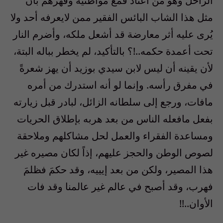
الراحل وهو من اعتاد قمع مواطنيه وقهرهم بأن
مثل هذا الشاب البائس الفقير ممن لايعرفه أحد ولا
يُرى عليه أثر معارضة قد أشعل ملكه، وأضرم النار
تحت أعمدة حكمه..!؟ بالتأكيد، لم يخطر بباله البتة،
لأن يقينه أن ليس لابن سيدي بوزيد أن يهز شعرةً
في مفرق رأسه. وإنما لو أنه استدرك من أمره
مافات، ورجع إلى سلطانه الزائل، لبادر قبل زيارته
بفعل مافعله الناس من بعد هربه بإطلاق الحريات
ومساعدة الفقراء والعمل لحل مشاكلهم وملاحقة
لصوص الوطن والحجز عليهم، إذاً لكان مصيره غير
هذا المصير، ولكن من بعد إيييه، وقد حكمَ فظلمَ
فهرب، وقد أصبح في عالم غير عالمنا وقد فات
الأوان..!!