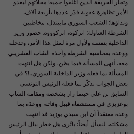
وتجار الحريقة الذين أغلقوا جميعاً محلاتهم ليغدو
الأمر تظاهرة عفوية قدّر عددها بأربعة آلاف،
ونداؤها: الشعب السوري مابينذل، مخاطبين
الشرطة العتاولة: اتركوه، اتركوووه. حضور وزير
الداخلية بنفسه ولأول مرة لمثل هذا الأمر، وتدخله
ووعده بمحاسبة الشرطة وأخذه الشاب العشريني
معه، أنهى المسألة فيما يظن. ولكن هل انتهت
المسألة بما فعله وزير الداخلية السوري..!؟ في
بعض الجواب نذكّر بما فعله الرئيس التونسي
السابق بن علي حينما زار بشخصه ومقامه الشاب
بوعزيزي في مستشفاه قبيل وفاته، ووعدَه بما
وعده معتقداً أن ابن سيدي بوزيد قد انتهت
مشكلته، لنسأل أيضاً: ياتُرى هل خطر ببال الرئيس