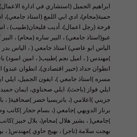
ابراهيم الجميل (استشاري في ادارة الاعمال)،
حمية(محام)، ادي ابي اللمع (استاذ جامعي)، ا
فرحة (رجل اعمال)، أديب فليحان(طبيب) ، اس
عبو(استاذ جامعي) ، البير ساره (محام) ، البير 
الياس ابو عاصي) استاذ جامعي ( ، الياس بدر 
)مهندس ( ، اميل نجم )طبيب( ، امين اسود) باح
انطوان حداد (خبير اقتصادي)، انطوان عبدو) ا
مسره )استاذ جامعي )، ايفون الجميل، ايلي ايو
ايلي فواز (باحث)، ايلي صحناوي، ايمان حميدان
جزيني )اعلامي (، باتريسيا خضر )صحافية( ، باس
برنار الدويهي )جامعي (، بسام حجار )كاتب و
)جامعي( ، بشير هلال )محام(، بلال خبيز )كات
بهجت سلامة (تاجر) ، بهيج حاوي )مهندس( ، 