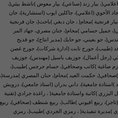
علامي(، بيار زند (صناعي)، بيار معوض )ناشط بيئي(،
اد الأخوي (اعلامي)، جاكلين ايوب (استشارية)، جان
ار فرنجية )محام( ، جان دبغي )باحث(، جان فرنجية
ي(، جميل حسامي )محام(، جنان مصري، جهاد المر
دس(، جو بعيني، جو حايك (مدير انتاج)، جو قديح
رعد (طبيب)، جورج تابت (ادارة شركات)، جورج غصن
لي (رجل أعمال)، جوزيف باسيل (مهندس)، جوزيف
ازم صاغية )كاتب وصحافي(، حسام جرجس )طبيب(،
حافي(، حكمت العيد )محام(، حنان المصري )مدرسة(،
 )استاذة جامعية)، داني بدران (استاذ جامعي)، درويش
البزري )كاتبة واستاذة جامعية( ، راغدة جرادي (تقنية
(تاجر)، ربيع افيوني )طالب(، ربيع شنطف (صحافي)، ربيع
ري )مديرة تنفيذية( ، رمزي الجردي )طبيب(، رمزي