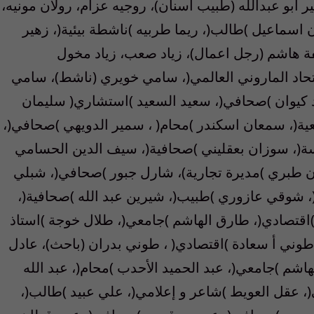
 ابو عبدالله (طبيب أسنان)، روجيه عزام، رولان مونيه،
 اسماعيل )طالب(، ريما طربيه )ناشطة بيئية(، زهير
فة هاشم (رجل اعمال)، زياد صعب، زياد مخول
حاد الماروني العالمي(، سامي خويري (ناشط)، سامي
د كيوان )صحافي(، سعيد السعيد )استشاري( سليمان
عية(، سمعان اسكندر )محام( ، سمير الدويهي )صحافي(،
سة(، سوزان بعقليني )صحافية(، سيف الدين الحسامي
 طبري )مديرة تجارية)، شارل جبور )صحافي(، شبلي
، شوقي عازوري )طبيب(، شيرين عبد الله )صحافية(،
)اقتصادي(، طارق الهاشم )جامعي(، طلال خوجة )استاذ
وني أ سعادة )اقتصادي( ، طوني بدران (باحث)، عادل
اشم )جامعي(، عبد الحميد الأحدب )محام(، عبد الله
ي(، عقل العويط )شاعر و إعلامي(، علي عبيد )طالب(،