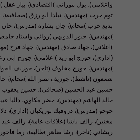
واعلامي(، بول موراني )اقتصادي(، بيار عقل )ا
توم حرب )مهندس(، تيلدا ابو رزق )صحافية(، ج
بديع حرب )محام(، جان بشارة )مدرس(، جان بي
)مهندس(، جبور الدويهي )روائي واستاذ جامع
)اعلاني)، جهاد صادق )مهندس(، جهاد فرح )مهن
(اداري)، جورج ابو زيد )اعلامي(، جورج ابي 
)مهندس(، جورج مخلوف (تاجر)، جوزيف الحو
شمعون (ناشط)، جوزيف نصر الله )محام(، ح
حسين عبد الحسين (صحافي)، حسين يعقوب )ص
خالد الهاشم (مهندس)، خضر مكاوي، داليا عبيد
حوحو )مدرس(، دزوفيك توريكيان (اداري)، دلال 
مختبر)، رالف باشا (علاقات عامة)، رالف عيد 
ريشاني (تاجر)، رشا ضاهر )طالبة(، رما فاخو