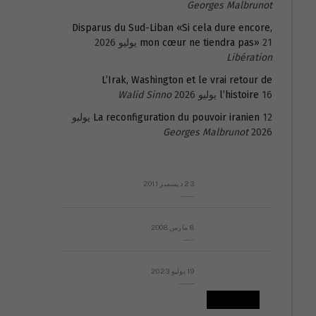
Georges Malbrunot
Disparus du Sud-Liban «Si cela dure encore,
21 يوليو 2026
mon cœur ne tiendra pas»
Libération
L’Irak, Washington et le vrai retour de
16 يوليو 2026
l’histoire
Walid Sinno
La reconfiguration du pouvoir iranien
12 يوليو
Georges Malbrunot
2026
23 ديسمبر 2011
عائلة المهندس طارق الربعة: أين دولة القانون والموسسات؟
8 مارس 2008
رسالة مفتوحة لقداسة البابا شنوده الثالث
19 يوليو 2023
إشكاليات التقويم الهجري، وهل يجدي هذا التقويم أيُ نفع؟