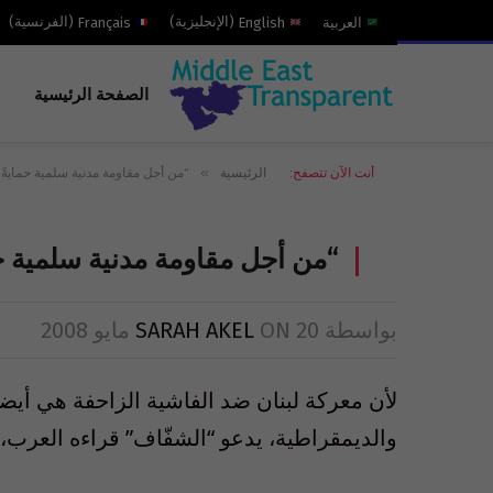
العربية
English
(
الإنجليزية
)
Français
(
الفرنسية
)
الصفحة الرئيسية
»
أنت الآن تتصفح:
الرئيسية
“من أجل مقاومة مدنية سلمية حمايةً 
“من أجل مقاومة مدنية سلمية حم
بواسطة
20 مايو 2008
ON
SARAH AKEL
لأن معركة لبنان ضد الفاشية الزاحفة هي أيضا
والديمقراطية، يدعو “الشفّاف” قراءه العرب، وا