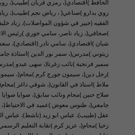
الحافظ )اقتصادي(، رمزي قربان )طبيب(، روبير
روي بدارو )صناعي( ، رياض نجم )طبيب(، ريان
الفقيه (خبير في شؤون المواصلات)، زياد خلي
)صحافي(، زياد ناصر، سامي خوري )رئيس الات
شبان )اقتصادي(، سامي نادر (اقتصادي)، سع
زيتوني )مدرس(، سمر نور الدين )استاذة جام
سمير فرنجية )نائب زغرتا(، سهى عبدو )مدر
)رجل دين(، سيمون جورج كرم )محام(، سيمون
ملاط )استاذ في القانون(، شوقي داغر )محام(
صلاح حنين )محام ونائب سابق(، صوايا صوايا 
جامعي(، طنوس معوض )عميد في الاحتياط(، ط
عقل (طبيب)، عباس ابو زيد (ناشط)، عباس اله
زخيا )محام(، عزيز كرم )نقابة التعليم الرسم