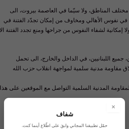
 مختلف المناطق، ولا سيّما في العاصمة بيروت، الى
ة في نفوس الأهالي ومخاوف من إمكان تجدّد الفتنة في
لا إمكانية لشفاء النفوس من جراحها ومنع تجدد الفتنة الا
يين، جميع اللبنانيين، في الداخل والخارج، الى تحمل
ق مقاومة مدنية سلمية لمواجهة انقلاب حزب الله
قاومة المدنية السلمية التواصل مع الموقعين على هذا
×
شفاف
حمّل تطبيقنا المجاني وابقَ على اطّلاع أينما كنت.