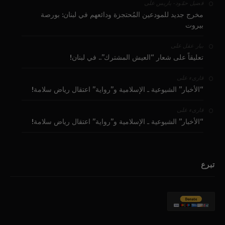
على
فضيل حمّود - باريس
مخرج جديد للمودعين المُحتجزة ودائعهم في لبنان: بورصة
بيروت
على
بيار عقل
تعليقاً على شعار “العيش المشترك”.. في لبنان!
على
قارىء
“الأخبار” الشيوعية ـ الإسلامية و”رواية” اعتقال رياض سلامة!
على
قارىء
“الأخبار” الشيوعية ـ الإسلامية و”رواية” اعتقال رياض سلامة!
تبرع