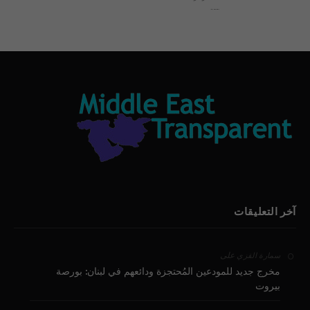
بيان الأقباط وحتمية التغيير ودعوة للتوقيع
آخر التعليقات
على
سمارة القزي
مخرج جديد للمودعين المُحتجزة ودائعهم في لبنان: بورصة
بيروت