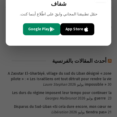
Azzi
شفاف
Türkiye seeks post-UNIFIL role as Lebanon builds new security
حمّل تطبيقنا المجاني وابقَ على اطّلاع أينما كنت.
31 يوليو 2026
framework
Yusuf Kanli
29 يوليو 2026
Kuwait and the Future of U.S. Power Projection
E.
Dent
Google Play
App Store
Strategic Assessment: From Regime Change to Strategic
27 يوليو 2026
Neutralization
Shaffaf Exclusive
أحدث المقالات بالفرنسية
A Zaoutar El-Gharbiyé, village du sud du Liban désigné « zone
pilote » : « Les Israéliens ont tout détruit pour rendre la vie
30 يوليو 2026
impossible »
Laure Stephan
Les durs du régime imposent leur tempo pour continuer la
23 يوليو 2026
guerre
Georges Malbrunot
Disparus du Sud-Liban «Si cela dure encore, mon cœur ne
21 يوليو 2026
tiendra pas»
Libération