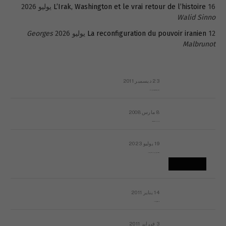
16 يوليو 2026
L’Irak, Washington et le vrai retour de l’histoire
Walid Sinno
12 يوليو 2026
La reconfiguration du pouvoir iranien
Georges
Malbrunot
23 ديسمبر 2011
عائلة المهندس طارق الربعة: أين دولة القانون والموسسات؟
8 مارس 2008
رسالة مفتوحة لقداسة البابا شنوده الثالث
19 يوليو 2023
إشكاليات التقويم الهجري، وهل يجدي هذا التقويم أيُ نفع؟
14 يناير 2011
ماذا يحدث في ليبيا اليوم الجمعة؟
3 فبراير 2011