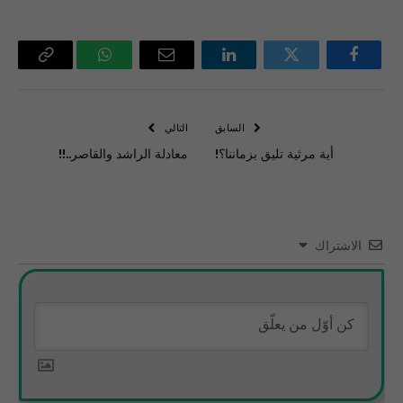
فيسبوك
تويتر
لينكدإن
البريد
واتساب
Copy
الإلكتروني
Link
السابق
التالي
أية مرثية تليق بزماننا؟!
معادلة الراشد والقاصر..!!
الاشتراك