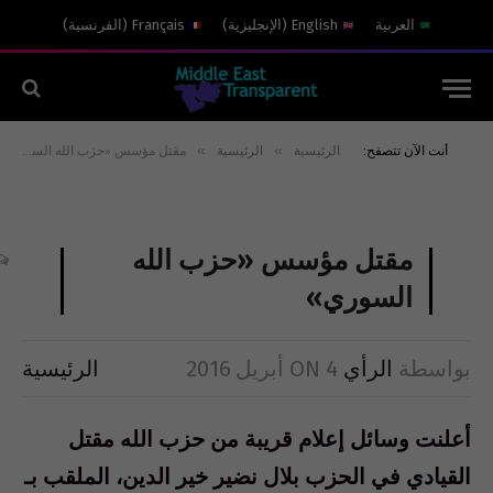
العربية
English
(
الإنجليزية
)
Français
(
الفرنسية
)
»
»
أنت الآن تتصفح:
الرئيسية
الرئيسية
مقتل مؤسس «حزب الله السوري»
مقتل مؤسس «حزب الله
السوري»
بواسطة
الرأي
4 أبريل 2016
ON
الرئيسية
أعلنت وسائل إعلام قريبة من حزب الله مقتل
القيادي في الحزب بلال نضير خير الدين، الملقب بـ