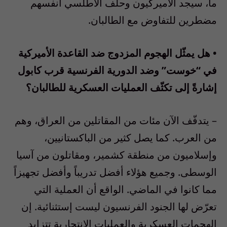
ما، سيجد الأميركيون وحلف الأطلسي أنفسهم
مضطرين للتفاوض مع الطالبان.
• هل يمثّل الهجوم المزدوج ضد القاعدة الأميركية
في “خوست” وضد الدورية الفرنسية قرب كابول
إشارةً إلى تكثّف العمليات العسكرية للطالبان؟
– يتدفّف الآن مئات من المقاتلين من العراق، وهم
من العرب. كما يصل كثير من الباكستانيين،
وإسلاميون من منطقة كشمير، ومقاتلون من آسيا
الوسطى. وجميع هؤلاء أفضل تدريباً وأفضل تجهيزاً
مما كانوا في الماضي. الواقع أن العملية التي
تعرّض لها الجنود الفرنسيون ليست إستثنائية. إن
الهجمات العسكرية والعمليات الإنتحارية تتزايد