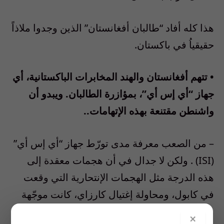
هذا كله أفاد “طالبان أفغانستان” الذين وجدوا ملاذاً
حقيقياُ في باكستان.
• تتهم أفغانستان والهند المخابرات الباكستانية، أي
جهاز “أي إس أي”، بمؤازرة الطالبان. ويبدو أن
واشنطن مقتنعة بهذه الإتهامات..
– من الصعب معرفة مدى تورّط جهاز “أي إس أي”
(ISI) . ولكن لا جدال في أن هجمات معقدة إلى
هذه الدرجة مثل الهجمات الإنتحارية التي وقعت
في كابول، ومحاولة إغتيال كارزاي، كانت موجّهة
من أراضي باكستان. وفي باكستان، كذلك، يتعلّم
×