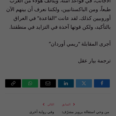
الأجانب، في قواعد آمنة. ويتألف هؤلاء من العرب
طبعاً، ومن الباكستانيين، ولكننا نعرف أن بينهم الآن
أوروبيين كذلك. لقد عانت “القاعدة” في العراق
بالتأكيد، ولكن قوتها آخذة في التزايد في منطقتنا.
أجرى المقابلة “ريمي أوردان”
ترجمة بيار عقل
فيسبوك
تويتر
لينكدإن
البريد
واتساب
Copy
الإلكتروني
Link
السابق
التالي
من وحي استقالة برويز مشرّف:
وفي رواية أخرى