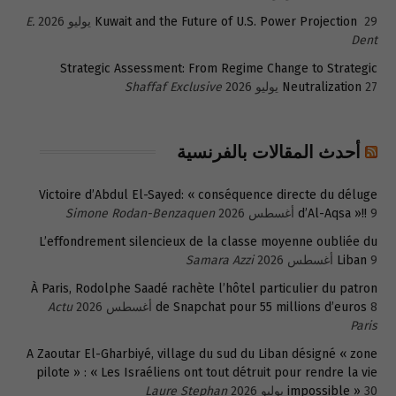
29 يوليو 2026
Kuwait and the Future of U.S. Power Projection
E.
Dent
Strategic Assessment: From Regime Change to Strategic
27 يوليو 2026
Neutralization
Shaffaf Exclusive
أحدث المقالات بالفرنسية
Victoire d’Abdul El-Sayed: « conséquence directe du déluge
9 أغسطس 2026
d’Al-Aqsa »!!
Simone Rodan-Benzaquen
L’effondrement silencieux de la classe moyenne oubliée du
9 أغسطس 2026
Liban
Samara Azzi
À Paris, Rodolphe Saadé rachète l’hôtel particulier du patron
8 أغسطس 2026
de Snapchat pour 55 millions d’euros
Actu
Paris
A Zaoutar El-Gharbiyé, village du sud du Liban désigné « zone
pilote » : « Les Israéliens ont tout détruit pour rendre la vie
30 يوليو 2026
impossible »
Laure Stephan