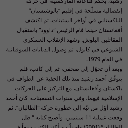
رشيد، بحكم قناعاته الماركسية، في حركة
إنفصالية مسلّحة في إقليم “بالوشتستان”
الباكستاني في أواخر الستينات. ثم اكتشف
أفغانستان حينما قام الرئيس “داوود” باستقبال
المقاتلين البلوش. وشهد الإنقلاب العسكري
الشيوعي في كابول، ثم وصول الدبابات السوفياتية
في العام 1979.
وبعد أن تحوّل إلى صحفي، ثم إلى كاتب، فلم
يتوقّق أحمد رشيد منذ تلك الحقبة عن الطواف في
باكستان وأفغانستان، مع التركيز على الحركات
الإسلامية فيهما. وفي سنوات التسعينات، كان أحمد
رشيد أوّل من نبّه إلى خطورة حركة “الطالبان”. ثم
وقعت عملية 11 سبتمبر.. وأصبح كتابه ” ظل
الطالبان” (2001) واحداً من أكثر الكتب مبيعاً في