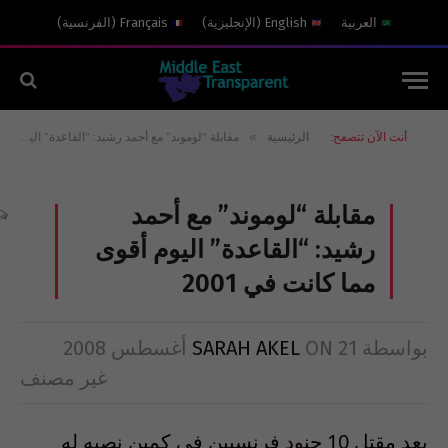
العربية
English
(
الإنجليزية
)
Français
(
الفرنسية
)
»
أنت الآن تتصفح:
الرئيسية
مقابلة “لوموند” مع أحمد رشيد: “القاعدة” اليوم أقوى مما كانت في 2001
مقابلة “لوموند” مع أحمد
رشيد: “القاعدة” اليوم أقوى
مما كانت في 2001
بواسطة
21 أغسطس 2008
ON
SARAH AKEL
غير مصنف
بعد مقتل 10 جنود فرنسيين في كمين نصبه له