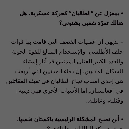
• بمعزل عن “الطالبان” كحركة عسكرية، هل
هنالك تمرّد شعبي بشتوني؟
– بديهي أن عمليات القصف التي قامت بها قوات
حلف الأطلسي، والإستخدام المبالغ للقوة الجوية
والعدد الكبير للقتلى المدنيين قد أثار إستياء
السكان المدنيين. إن دماء المدنيين التي أريقت
هي إحدى أسباب نجاح الطالبان في تعبئة المقاتلين
في أفغانستان. أما الأسباب الأخرى فهي دينية،
وقَبَلية، وعائلية..
• ألن تصبح المشكلة الرئيسية باكستان نفسها،
حيث يتمركز الطالبان وحلفاؤهم؟