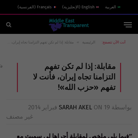
العربية
English
(
الإنجليزية
)
Français
(
الفرنسية
)
»
أنت الآن تتصفح:
الرئيسية
مقابلة: إذا لم تكن تفهم التزامنا تجاه إيران، فأنت لا تفهم «حزب الله»!
مقابلة: إذا لم تكن تفهم
التزامنا تجاه إيران، فأنت لا
تفهم «حزب الله»!
بواسطة
19 فبراير 2014
ON
SARAH AKEL
غير مصنف
“فيما يلي ملخص لمقابلة أجراها لي سميث مع