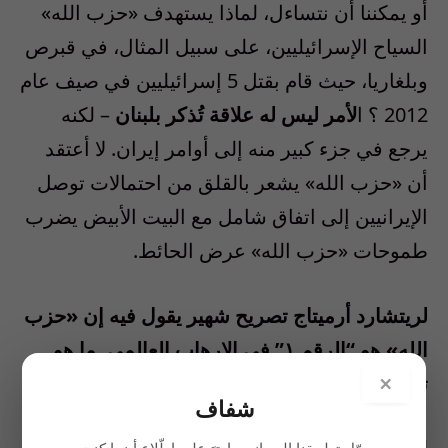
أو يمكننا أن نتساءل، لماذا يستهدف «حزب الله»
السياح الإسرائيليين، على سبيل المثال، في قبرص
وبلغاريا، حيث قام بقتل 5 إسرائيليين في صيف عام
2012 ؟ ا
لأمر ليس له علاقة تُذكر بلبنان
– لكنه
يرجع في جزء كبير منه إلى أوامر إيران. لا أعتقد
أن «حزب الله» يشعر بالقلق من احتمالات توصل
الإيرانيين إلى اتفاق شامل مع البيت الأبيض يضرب
طموحات «حزب الله» عرض الحائط.
لريتشارد أرميتاج تصريح شهير يقول فيه إن «حزب
الله» هو “الرقم ١” في الإرهاب العالمي. ما هو
تصنيفك للحزب بالنظر إلى تنظيم «القاعدة»؟
×
شفاف
لم يعجبني مطلقاً مصطلح “الرقم ١” لأنه قلل من