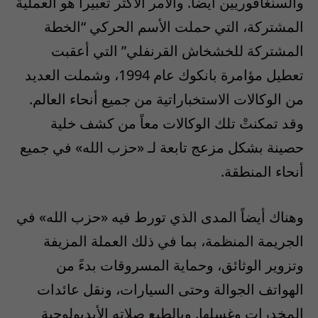
والسنغافوريين أيضاً. والأمر الأكثر تعبيراً هو العملية
المشتركة، التي حملت الأسم الحركي “الخطة
المشتركة للخشخاش القرنفلي” التي أعقبت
تعطيل مؤامرة بانكوك عام 1994، وشملت العديد
من الوكالات الاستخباراتية من جميع أنحاء العالم.
وقد تمكنتْ تلك الوكالات معاً من كشف خلية
حصينة بشكل مزعج تابعة لـ «حزب الله» في جميع
أنحاء المنطقة.
وهناك أيضاً المدى الذي تورط فيه «حزب الله» في
الجريمة المنظمة، بما في ذلك العملة المزيفة
وتزوير الوثائق، وحماية المسروقات بدءً من
الهواتف الجوالة وحتى السيارات، ونقل عائدات
المخدرات وغسلها. وبالطبع صلاته الأيديولوجية