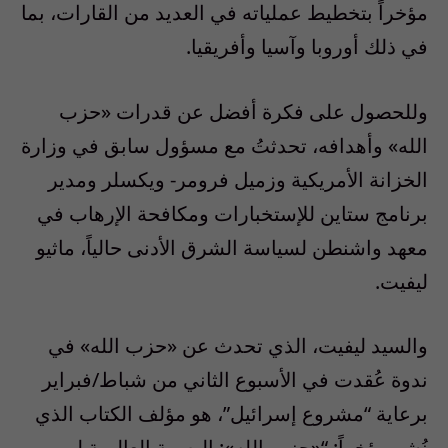
مؤخراً بتخطيط عملياته في العديد من القارات، بما
في ذلك أوروبا وآسيا وأفريقيا.
وللحصول على فكرة أفضل عن قدرات «حزب
الله» وأهدافه، تحدثتُ مع مسؤول سابق في وزارة
الخزانة الأمريكية وزميل فرومر- ويكسلر ومدير
برنامج ستاين للإستخبارات ومكافحة الإرهاب في
معهد واشنطن لسياسة الشرق الأدنى حالياً، ماثيو
ليفيت.
والسيد ليفيت، الذي تحدث عن «حزب الله» في
ندوة عُقدت في الأسبوع الثاني من شباط/فبراير
برعاية “مشروع إسرائيل”، هو مؤلف الكتاب الذي
نُشر مؤخراً: “«حزب الله»: البصمة العالمية لـ