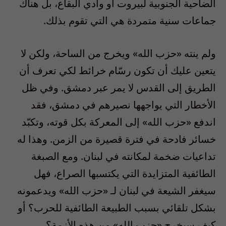
الضاحية الجنوبية لبيروت أو وادي البقاع، بل هناك
جماعات سنية متمردة هي التي تقوم بذلك.
ولم ينته «حزب الله» ويخرج من الساحة، ولكن لا
يتعين عليك أن تكون رسّام خرائط لكي تعرف أن
الطريق إلى القدس لا يمر عبر دمشق. وفي ظل
الأخطار التي يواجهها نصيرهم في دمشق، فقد
اندفع «حزب الله» إلى المعركة بكل قوته، وتكبّد
خسائر فادحة في فترة قصيرة من الزمن. وهذا له
تداعيات ضخمة لمكانته في لبنان. ومع الصبغة
الطائفية المتزايدة التي يكتسبها الصراع، فهل
سيغفر الشيعة في لبنان لـ «حزب الله» ويدعمونه
بشكل تلقائي بسبب الطبيعة الطائفية للحرب؟ أو
كيف سيخرج «حزب الله» من هذه الأزمة؟