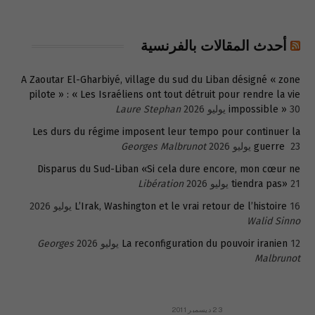
أحدث المقالات بالفرنسية
A Zaoutar El-Gharbiyé, village du sud du Liban désigné « zone
pilote » : « Les Israéliens ont tout détruit pour rendre la vie
30 يوليو 2026
impossible »
Laure Stephan
Les durs du régime imposent leur tempo pour continuer la
23 يوليو 2026
guerre
Georges Malbrunot
Disparus du Sud-Liban «Si cela dure encore, mon cœur ne
21 يوليو 2026
tiendra pas»
Libération
16 يوليو 2026
L’Irak, Washington et le vrai retour de l’histoire
Walid Sinno
12 يوليو 2026
La reconfiguration du pouvoir iranien
Georges
Malbrunot
23 ديسمبر 2011