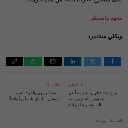
معهد واشنطن
ويكلي ستاندرد
فيسبوك
تويتر
لينكدإن
البريد
واتساب
Copy
الإلكتروني
Link
السابق
التالي
بيروت: ٥ قتلى و٨٠ جريحاً في
سبقه الهراوي ولحّود: التمديد
هجومين إنتحاريين ضد
لميشال سليمان بات أمراً واقعاً!
المستشارية الإيرانية
التعليقات مغلقة.