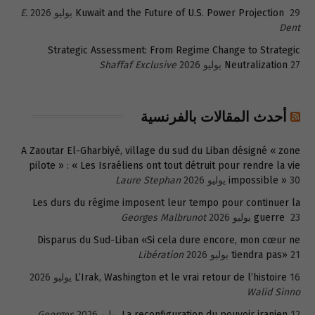
29 يوليو 2026
Kuwait and the Future of U.S. Power Projection
E.
Dent
Strategic Assessment: From Regime Change to Strategic
27 يوليو 2026
Neutralization
Shaffaf Exclusive
أحدث المقالات بالفرنسية
A Zaoutar El-Gharbiyé, village du sud du Liban désigné « zone
pilote » : « Les Israéliens ont tout détruit pour rendre la vie
30 يوليو 2026
impossible »
Laure Stephan
Les durs du régime imposent leur tempo pour continuer la
23 يوليو 2026
guerre
Georges Malbrunot
Disparus du Sud-Liban «Si cela dure encore, mon cœur ne
21 يوليو 2026
tiendra pas»
Libération
16 يوليو 2026
L’Irak, Washington et le vrai retour de l’histoire
Walid Sinno
12 يوليو 2026
La reconfiguration du pouvoir iranien
Georges