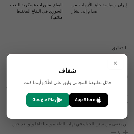
إيران وسياسة خلق الأزمات: من
البقاع: مناورات عسكرية للبعث
صدام إلى بشار
السوري في البقاع المختلط
طائفياً!
1
تعليق
الأحدث
×
شفاف
حمّل تطبيقنا المجاني وابقَ على اطّلاع أينما كنت.
ابو عبد الله
13 سنوات
مع انهيار الأسد في ريف حمص: الحزب عزز وجوده ونشاط التهريب
Google Play
App Store
في الهرمل
ان شعبينا السوري واللبناني العزيز علىمالاقاه من ظلم وعسف
واستهتار بارواح مواطنيناعلى يد طاغية سورية الصغيرواعوانه فانه
لن يعفى من سنن الحياة في نهاية الطغاة وسيلقاها ولو بعد حين
0