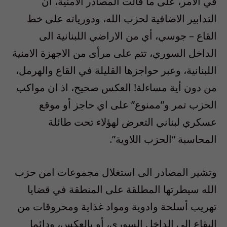
في الامر، على ما قالت المصادر الامنية، أن
التدابير الاضافية لحزب الله، ودورياته على خط
القاع – جوسي، أي من الاراضي اللبنانية الى
الداخل السوري، تتم على مرأى من الاجهزة الامنية
اللبنانية، وعبر حواجزها القليلة في القاع والهرمل،
من دون أية مساءلة! العكس صحيح، اذ ان مواكب
الحزب تمر و”ممنوع” على اي حاجز أو موقع
عسكري لبناني التعرض لهؤلاء تحت طائلة
المحاسبة “الحزب اللاوية”.
وتشير المصادر الى استغلال مجموعات امن حزب
الله سيطرتها المطلقة على المنطقة في قضايا
تهريب أسلحة وادوية ومواد غذاية ومحروقات من
البقاع الى الداخل السوري، أو بالعكس، ودائما