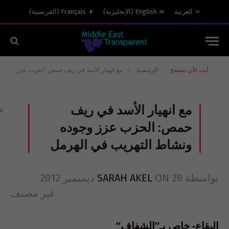
العربية
English
(
الإنجليزية
)
Français
(
الفرنسية
)
»
أنت الآن تتصفح:
الرئيسية
مع انهيار الأسد في ريف حمص: الحزب عزز وجوده ونشاط التهريب في الهرمل
مع انهيار الأسد في ريف
حمص: الحزب عزز وجوده
ونشاط التهريب في الهرمل
بواسطة
28 ديسمبر 2012
ON
SARAH AKEL
غير مصنف
البقاع- خاص بـ”الشفاف”