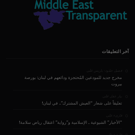
آخر التعليقات
على
فضيل حمّود - باريس
مخرج جديد للمودعين المُحتجزة ودائعهم في لبنان: بورصة
بيروت
على
بيار عقل
تعليقاً على شعار “العيش المشترك”.. في لبنان!
على
قارىء
“الأخبار” الشيوعية ـ الإسلامية و”رواية” اعتقال رياض سلامة!
على
قارىء