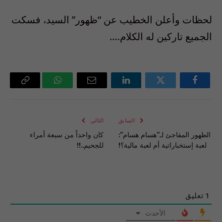
لحظات وأعلن الخطيب عن “ظهور” السيد، فسكت
الجميع تاركين له الكلام….
فيسبوك
تويتر
لينكدإن
البريد
واتساب
Copy
الإلكتروني
Link
السابق
التالي
الظهور المفاجئ لـ”هسام هسام”:
كان واحداً من سبعة أمراء
لعبة إستخباراتية أم لعبة مالية؟!
للجحيم..!!
1
تعليق
الأحدث