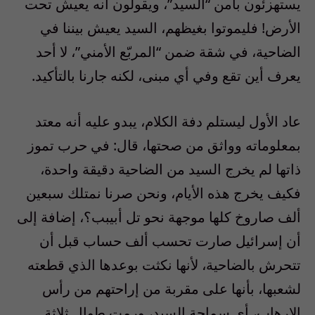
يستهزئون بأمن “السيد”، ويقولون أنه يعيش تحت
الأرض! فليموتوا بغيظهم، السيد يعيش بيننا في
الضاحية، في شقة ضمن “المربّع الأمني”، لا أحد
يعرف أين تقع وفي أي مبنى، لكنه جارنا بالتأكيد.
عاد الأول ليستلم دفة الكلام، يبدو عليه أنه معتد
بمعلوماته وواثق من صحتها، قال: في حرب تموز
ذاتها لم يخرج السيد من الضاحية دقيقة واحدة،
فكيف يخرج هذه الأيام، ونحن صرنا نمتلك سبعين
ألف صاروخ كلها موجهة نحو تل أبيبب؟، إضافة إلى
أن إسرائيل صارت تحسب ألف حساب قبل أن
تتحرش بالضاحية، لأنها نكثت بوعدها الذي قطعته
لشعبها، بأنها على مقربة من إراحتهم من رأس
الإرهاب، أي سماحة السيد، ورمت طوال ثلاثة