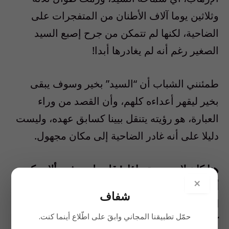
وثلاثين يوما آلاف الأطنان من المتفجرات على
الضاحية، لكنها لم تتمكن من جرح إصبع السيد
الصغير رغم أنه لم يغادرها أبدا!
طمئنني الشباب أن “السيد” بخير وسوف يبقى
بخير ليقهر أعداءه كلهم، وأن القصد من وراء
العبارة، هو رؤيته يتنقل بيينا كسابق عهده، وليست
دليلا على أنه غادر الضاحية إلى مكان مجهول.
هنا كان لا بد من تساؤل! قلت لمحدثي، ألا يمكن
×
أن السيد غير مكان سكنه بعد اكتشاف شبكات
شفاف
التجسس في الحزب، خاصة وأن أغلب العملاء
حمّل تطبيقنا المجاني وابقَ على اطّلاع أينما كنت.
كانوا من من جهاز الإتصالات؟