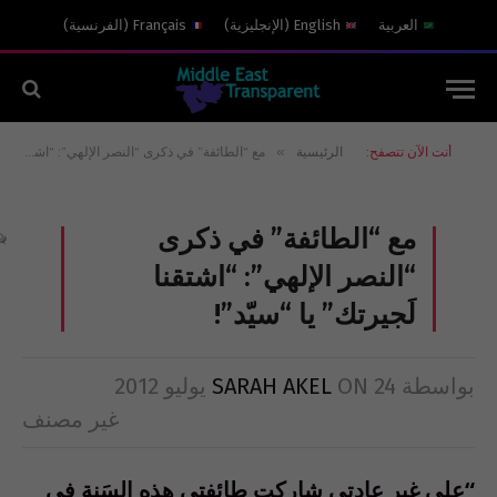
العربية
English
(
الإنجليزية
)
Français
(
الفرنسية
)
»
أنت الآن تتصفح:
الرئيسية
مع “الطائفة” في ذكرى “النصر الإلهي”: “اشتقنا لَجيرتك” يا “سيّد”!
مع “الطائفة” في ذكرى
“النصر الإلهي”: “اشتقنا
لَجيرتك” يا “سيّد”!
بواسطة
24 يوليو 2012
ON
SARAH AKEL
غير مصنف
“على غير عادتي شاركت طائفتي هذه السَنة في