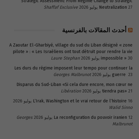
Strategic Assessment: From Regime Change to Strategic
27 يوليو 2026
Neutralization
Shaffaf Exclusive
أحدث المقالات بالفرنسية
A Zaoutar El-Gharbiyé, village du sud du Liban désigné « zone
pilote » : « Les Israéliens ont tout détruit pour rendre la vie
30 يوليو 2026
impossible »
Laure Stephan
Les durs du régime imposent leur tempo pour continuer la
23 يوليو 2026
guerre
Georges Malbrunot
Disparus du Sud-Liban «Si cela dure encore, mon cœur ne
21 يوليو 2026
tiendra pas»
Libération
16 يوليو 2026
L’Irak, Washington et le vrai retour de l’histoire
Walid Sinno
12 يوليو 2026
La reconfiguration du pouvoir iranien
Georges
Malbrunot