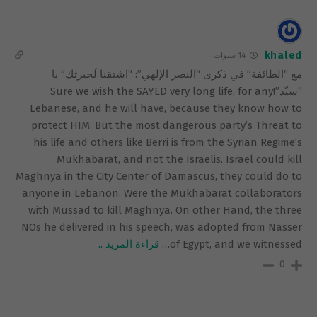
khaled
14 سنوات
مع “الطائفة” في ذكرى “النصر الإلهي”: “اشتقنا لَجيرتك” يا
“سيّد”!Sure we wish the SAYED very long life, for any
Lebanese, and he will have, because they know how to
protect HIM. But the most dangerous party’s Threat to
his life and others like Berri is from the Syrian Regime’s
Mukhabarat, and not the Israelis. Israel could kill
Maghnya in the City Center of Damascus, they could do to
anyone in Lebanon. Were the Mukhabarat collaborators
with Mussad to kill Maghnya. On other Hand, the three
NOs he delivered in his speech, was adopted from Nasser
of Egypt, and we witnessed
…
قراءة المزيد ..
0