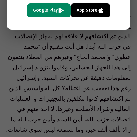
Google Play
App Store
ضحك محدثي طويلا، مشفقا على غبائي، وأجابني:
يا أخي لا تصدق ما تسمعه في الإعلام. كل العملاء
الذين تم اكتشافهم لا علاقة لهم بجهاز الإتصالات
في حزب الله أبدا. هل أنت مقتنع أن “محمد
عطوي” و”محمد الحاج” وغيرهم من العملاء ينتمون
إلى هذا الجهاز الحساس، وقاموا بتزويد إسرائيل
بمعلومات دقيقة عن تحركات السيد، وإسرائيل
رغم هذا تعففت عن اغتياله؟ كل الجواسيس الذين
تم اكتشافهم كانوا مكلفين بالتجهيزات و العمليات
المالية وشراء الأسلحة وغيرها، لا أحد منهم في
اتصالات حزب الله، أمن السيد وأمن حزب الله ما
زالا بألف ألف خير، وما تسمعه ليس سوى شائعات.