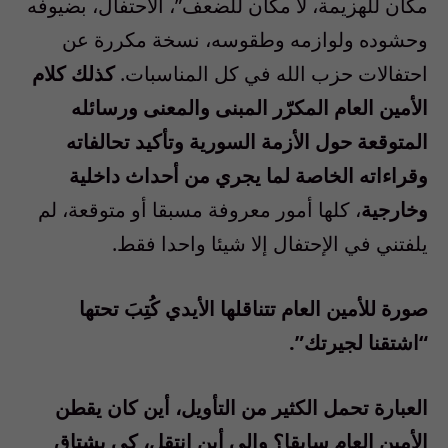
مكان للهزيمة، لا مكان للضعف”، الاحتفال، بضيوفه
وحشوده ولوازمه وطقوسه، نسخة مكررة عن
احتفالات حزب الله في كل المناسبات.
كذلك كلام
الأمين العام المكرّر المبنى والمعنى ورسائله
المتوقعة حول الأزمة السورية وتأكيد تحالفاته
وقراءاته الخاصة لما يجري من أحداث داخلية
وخارجية
، كلها أمور معروفة مسبقا أو متوقعة، لم
يلفتني في الإحتفال إلا شيئا واحدا فقط.
صورة للأمين العام تتناقلها الأيدي كُتِبَ تحتها
“اشتقنا لجيرتك”.
العبارة تحمل الكثير من التأويل، أين كان يقطن
الأمين العام سابقا؟ وإلى أين انتقل، كي يشتاق