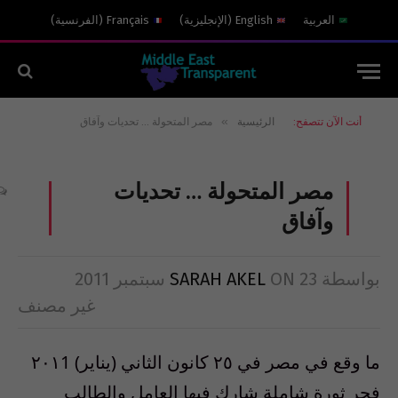
العربية
English
(
الإنجليزية
)
Français
(
الفرنسية
)
»
أنت الآن تتصفح:
الرئيسية
مصر المتحولة … تحديات وآفاق
مصر المتحولة … تحديات
وآفاق
بواسطة
23 سبتمبر 2011
ON
SARAH AKEL
غير مصنف
ما وقع في مصر في ٢٥ كانون الثاني (يناير) ٢٠١1
فجر ثورة شاملة شارك فيها العامل والطالب