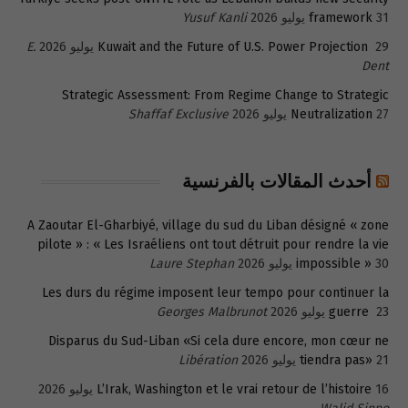
31 يوليو 2026
framework
Yusuf Kanli
29 يوليو 2026
Kuwait and the Future of U.S. Power Projection
E.
Dent
Strategic Assessment: From Regime Change to Strategic
27 يوليو 2026
Neutralization
Shaffaf Exclusive
أحدث المقالات بالفرنسية
A Zaoutar El-Gharbiyé, village du sud du Liban désigné « zone
pilote » : « Les Israéliens ont tout détruit pour rendre la vie
30 يوليو 2026
impossible »
Laure Stephan
Les durs du régime imposent leur tempo pour continuer la
23 يوليو 2026
guerre
Georges Malbrunot
Disparus du Sud-Liban «Si cela dure encore, mon cœur ne
21 يوليو 2026
tiendra pas»
Libération
16 يوليو 2026
L’Irak, Washington et le vrai retour de l’histoire