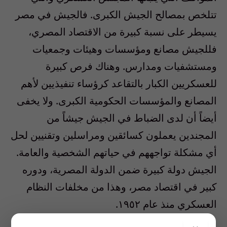
تتلخص بمصالح الجيش الكبرى. فالجيش في مصر
يسيطر على نسبة كبيرة من الاقتصاد المصري،
فللجيش مصانع ومؤسسات وهيئات وجمعيات
ومستشفيات ومدارس. وهناك فرص كبيرة
للعسكريين الكبار بالتقاعد كرؤساء تنفيذيين لأهم
المصانع والمؤسسات الحكومية الكبرى. ولا يخفى
أيضاً أن لدى الضباط في الجيش جيشاً من
المجندين يعملون كسائقين ومراسلين وتقنيين لحل
أي مشكلة تواجههم في حياتهم الشخصية والعامة.
الجيش دولة كبيرة ضمن الدولة المصرية، ودوره
كبير في اقتصاد مصر، وهذا من مخلفات النظام
العسكري منذ عام ١٩٥٢.