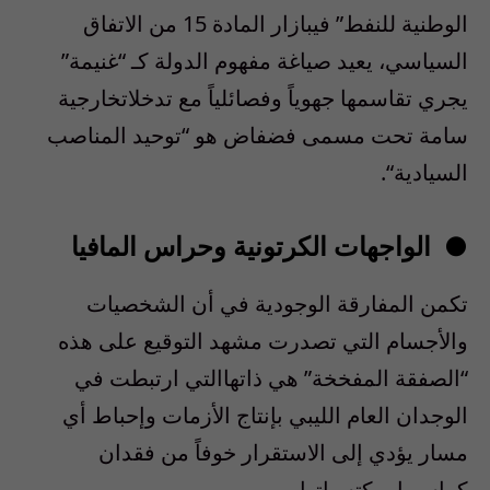
الوطنية
للنفط
”
في
بازار
المادة
15
من
الاتفاق
السياسي
،
يعيد
صياغة
مفهوم
الدولة
كـ
“
غنيمة
”
يجري
تقاسمها
جهويا
ً
وفصائليا
ً
مع
تدخلات
خارجية
سامة
تحت
مسمى
فضفاض
هو
“
توحيد
المناصب
السيادية
“.
●
الواجهات
الكرتونية
وحراس
المافيا
تكمن
المفارقة
الوجودية
في
أن
الشخصيات
والأجسام
التي
تصدرت
مشهد
التوقيع
على
هذه
“
الصفقة
المفخخة
”
هي
ذاتها
التي
ارتبطت
في
الوجدان
العام
الليبي
بإنتاج
الأزمات
وإحباط
أي
مسار
يؤدي
إلى
الاستقرار
خوفا
ً
من
فقدان
كراسيها
ومكتسباتها
.