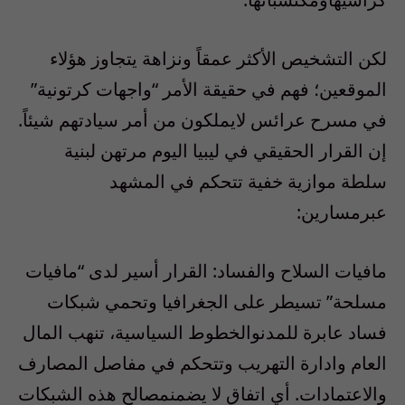
لكن
التشخيص
الأكثر
عمقا
ً
ونزاهة
يتجاوز
هؤلاء
الموقعين
؛
فهم
في
حقيقة
الأمر
“
واجهات
كرتونية
”
في
مسرح
عرائس
لا
يملكون
من
أمر
سيادتهم
شيئا
ً.
إن
القرار
الحقيقي
في
ليبيا
اليوم
مرتهن
لبنية
سلطة
موازية
خفية
تتحكم
في
المشهد
عبر
مسارين
:
مافيات
السلاح
والفساد
:
القرار
أسير
لدى
“
مافيات
مسلحة
”
تسيطر
على
الجغرافيا
وتحمي
شبكات
فساد
عابرة
للمدن
والخطوط
السياسية
،
تنهب
المال
العام
وادارة
التهريب
وتتحكم
في
مفاصل
المصارف
والاعتمادات
.
أي
اتفاق
لا
يضمن
مصالح
هذه
الشبكات