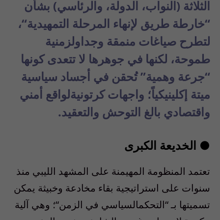
الثلاثة
(
النواب
،
الدولة
،
والرئاسي
)
بشأن
“
خارطة
طريق
لإنهاء
المرحلة
التمهيدية
“،
لتطرح
صياغات
منمقة
وجداول
زمنية
طموحة
،
لكنها
في
جوهرها
لا
تتعدى
كونها
“
جرعة
وهمية
”
ت
حقن
في
أجساد
سياسية
ميتة
إكلينيكيا
ً؛
واجهات
كرتونية
لواقع
أمني
واقتصادي
بالغ
التوحش
والتعقيد
.
●
الخديعة
الكبرى
تعتمد
المنظومة
المهيمنة
على
المشهد
الليبي
منذ
سنوات
على
استراتيجية
بقاء
مخادعة
وخبيثة
يمكن
تسميتها
بـ
“
التحكم
السياسي
في
الزمن
“؛
وهي
آلية