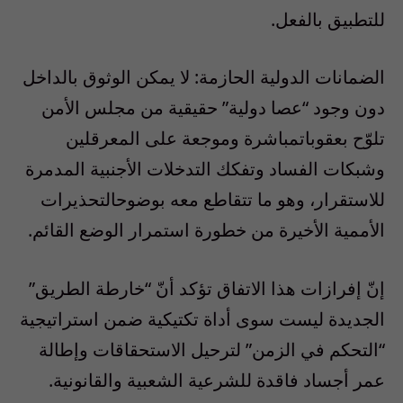
للتطبيق
بالفعل
.
الضمانات
الدولية
الحازمة
:
لا
يمكن
الوثوق
بالداخل
دون
وجود
“
عصا
دولية
”
حقيقية
من
مجلس
الأمن
تلو
ح
بعقوبات
مباشرة
وموجعة
على
المعرقلين
وشبكات
الفساد
وتفكك
التدخلات
الأجنبية
المدمرة
للاستقرار
،
وهو
ما
تتقاطع
معه
بوضوح
التحذيرات
الأممية
الأخيرة
من
خطورة
استمرار
الوضع
القائم
.
إن
ّ
إفرازات
هذا
الاتفاق
تؤكد
أن
ّ “
خارطة
الطريق
”
الجديدة
ليست
سوى
أداة
تكتيكية
ضمن
استراتيجية
“
التحكم
في
الزمن
”
لترحيل
الاستحقاقات
وإطالة
عمر
أجساد
فاقدة
للشرعية
الشعبية
والقانونية
.