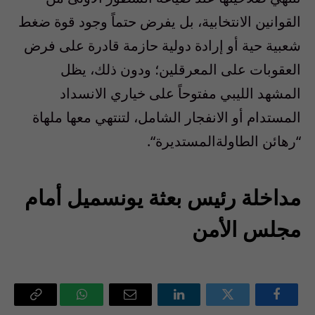
القوانين
الانتخابية
،
بل
يفرض
حتما
ً
وجود
قوة
ضغط
شعبية
حية
أو
إرادة
دولية
حازمة
قادرة
على
فرض
العقوبات
على
المعرقلين
؛
ودون
ذلك
،
يظل
المشهد
الليبي
مفتوحا
ً
على
خياري
الانسداد
المستدام
أو
الانفجار
الشامل
،
لتنتهي
معها
ملهاة
“
رهائن
الطاولة
المستديرة
“.
مداخلة
رئيس
بعثة
يونسميل
أمام
مجلس
الأمن
فيسبوك
تويتر
لينكدإن
البريد
واتساب
Copy