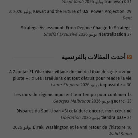
31 يوليو 2026
framework
Yusuf Kanli
29 يوليو 2026
Kuwait and the Future of U.S. Power Projection
E.
Dent
Strategic Assessment: From Regime Change to Strategic
27 يوليو 2026
Neutralization
Shaffaf Exclusive
أحدث المقالات بالفرنسية
A Zaoutar El-Gharbiyé, village du sud du Liban désigné « zone
pilote » : « Les Israéliens ont tout détruit pour rendre la vie
30 يوليو 2026
impossible »
Laure Stephan
Les durs du régime imposent leur tempo pour continuer la
23 يوليو 2026
guerre
Georges Malbrunot
Disparus du Sud-Liban «Si cela dure encore, mon cœur ne
21 يوليو 2026
tiendra pas»
Libération
16 يوليو 2026
L’Irak, Washington et le vrai retour de l’histoire
Walid Sinno