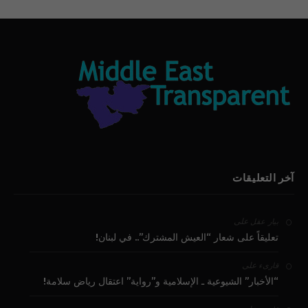
آخر التعليقات
على
بيار عقل
تعليقاً على شعار “العيش المشترك”.. في لبنان!
على
قارىء
“الأخبار” الشيوعية ـ الإسلامية و”رواية” اعتقال رياض سلامة!