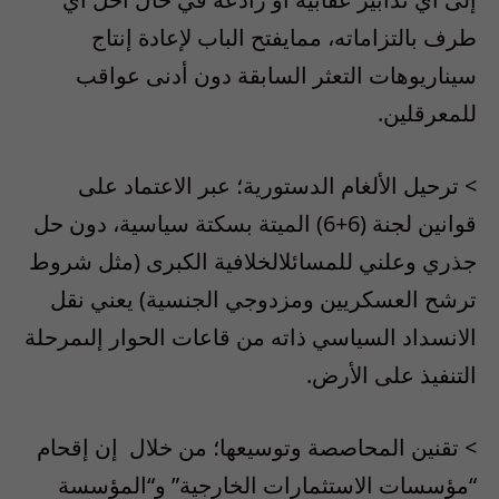
طرف
بالتزاماته
،
مما
يفتح
الباب
لإعادة
إنتاج
سيناريوهات
التعثر
السابقة
دون
أدنى
عواقب
للمعرقلين
.
>
ترحيل
الألغام
الدستورية
؛
عبر
الاعتماد
على
قوانين
لجنة
(6+6)
الميتة
بسكتة
سياسية
،
دون
حل
جذري
وعلني
للمسائل
الخلافية
الكبرى
(
مثل
شروط
ترشح
العسكريين
ومزدوجي
الجنسية
)
يعني
نقل
الانسداد
السياسي
ذاته
من
قاعات
الحوار
إلى
مرحلة
التنفيذ
على
الأرض
.
>
تقنين
المحاصصة
وتوسيعها
؛
من
خلال
إن
إقحام
“
مؤسسات
الاستثمارات
الخارجية
”
و
“
المؤسسة