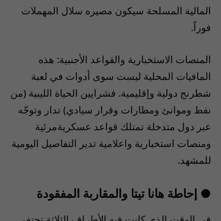
المالية
المسلحة
سيكون
مصيره
سلال
المهملات
فورا
ً.
المنصات
الاستخبارية
والقواعد
الأجنبية
:
هذه
المافيات
المحلية
ليست
سوى
أدوات
في
لعبة
شطرنج
دولية
وإقليمية
.
فشرايين
الحياة
الليبية
(
من
نفط
وموانئ
ومطارات
وقرار
سيادي
)
تدار
وتوج
ه
عبر
دول
متدخلة
تمتلك
قواعد
عسكرية
مرئية
ومنصات
استخبارية
واعلامية
تدير
التفاصيل
اليومية
للمشهد
.
●
إحاطة
هانا
تيتا
والمقاربة
المفقودة
في
الوقت
الذي
كانت
فيه
الأطراف
الثلاثة
تحتفي