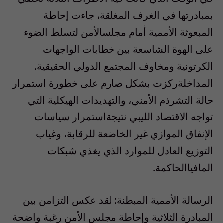
بمبادرتها
في
الغرف
المغلقة
،
جاءت
إحاطة
المبعوثة
الأممية
أمام
مجلس
الأمن
لتسلط
الضوء
على
الهوة
الشاسعة
بين
خطابات
الواجهات
الكرتونية
ومخاوف
المجتمع
الدولي
الحقيقية
.
المداخلة
ركزت
بشكل
صارم
على
خطورة
استمرار
حالة
التشرذم
الأمني
،
والتهديدات
الهيكلية
التي
تواجه
الاقتصاد
الليبي
نتيجة
استمرار
سياسات
الإنفاق
الموازي
غير
الخاضعة
للرقابة
،
وغياب
التوزيع
العادل
للموارد
الذي
يغذي
شبكات
المافيا
الحاكمة
.
الرسالة
الأممية
المبطنة
:
لقد
عكس
التزامن
بين
المبادرة
الثلاثية
وإحاطة
مجلس
الأمن
رغبة
واضحة