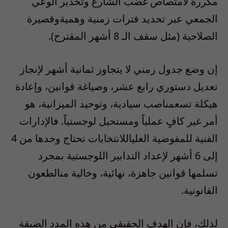
مكررة
لامتصاص
غضب
الشارع
وتخدير
الوعي
الجمعي
عبر
تحديد
فترات
زمنية
وهمية
وقصيرة
الصلاحية
(
مثل
سقف
الـ
8
أشهر
المقترح
).
إن
وضع
جدول
زمني
لا
يتجاوز
ثمانية
أشهر
لإنجاز
تعديل
دستوري
رابع
عشر
،
وصياغة
قوانين
،
وإعادة
هيكلة
تسع
مناصب
سيادية
،
وتوحيد
الميزانية
،
هو
أمر
غير
كاف
ٍ
عمليا
ً
ومستحيل
لوجستيا
ً.
فالإدارات
الفنية
للمفوضية
العليا
للانتخابات
تحتاج
وحدها
من
4
إلى
6
أشهر
لإعداد
التدابير
اللوجستية
بمجرد
تسلمها
قوانين
جاهزة
،
نهائية
،
وخالية
من
الطعون
القانونية
.
لذلك
،
فإن
الهدف
الحقيقي
من
هذه
المدد
الضيقة