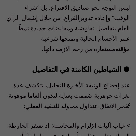
ليس
التوجه
نحو
صناديق
الاقتراع
،
بل
“
شراء
الوقت
”
وإعادة
تدوير
الفراغ
،
من
خلال
إشغال
الرأي
العام
بتفاصيل
تفاوضية
ومقايضات
جديدة
تمط
عمر
الأجسام
الحالية
وتمنحها
شرعية
مؤقتة
مستعارة
من
رحم
الأزمة
ذاتها
.
●
الشياطين
الكامنة
في
التفاصيل
عند
إخضاع
الوثيقة
الأخيرة
للتحليل
،
تتكشف
عدة
ثغرات
جوهرية
ص
ممت
بعناية
لتكون
ألغاما
ً
موقوتة
ت
فجر
الاتفاق
عند
أول
محاولة
للتنفيذ
الفعلي
:
>
غياب
آليات
الإلزام
والمحاسبة
؛
إذ
تفتقر
الخارطة
إلى
أي
تدابير
عقابية
أو
رادعة
في
حال
أخل
ّ
أي