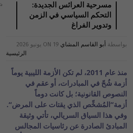
مسرحية العرائس الجديدة:
التحكم السياسي في الزمن
وتدوير الفراغ
بواسطة
أبو القاسم المشاي
19 يونيو 2026
ON
الرئيسية
منذ
عام
2011،
لم
تكن
الأزمة
الليبية
يوما
أزمة
ش
ح
ّ
في
المبادرات
،
أو
عقم
في
النصوص
القانونية
؛
بل
كانت
دوما
أزمة
“
الم
شخ
ص
الذي
يقتات
على
المرض
“.
وفي
هذا
السياق
السريالي
،
تأتي
وثيقة
المبادئ
الصادرة
عن
رئاسيات
المجالس