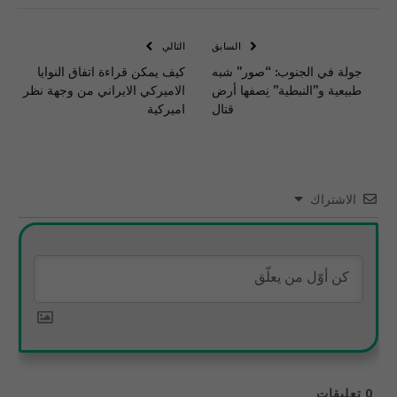
الإلكتروني
Link
السابق
التالي
جولة في الجنوب: “صور” شبه
كيف يمكن قراءة اتفاق النوايا
طبيعية و”النبطية” نِصفها أرض
الاميركي الايراني من وجهة نظر
قتال
اميركية
الاشتراك
0
تعليقات