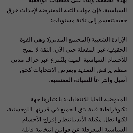
السياسية
،
فإن
جهات
الثقة
المفترضة
لإحداث
خرق
حقيقي
تنقسم
إلى
ثلاثة
مستويات
:
الإرادة
الشعبية
(
المجتمع
المدني
):
وهي
القوة
الحقيقية
غير
المفعلة
حتى
الآن
.
الثقة
لا
تمنح
للأجسام
السياسية
الميتة
بل
ت
نتزع
عبر
حراك
مدني
منظم
يرفض
التمديد
ويفرض
الانتخابات
كحق
أصيل
وانتزاعا
ً
للسيادة
المغتصبة
.
المفوضية
العليا
للانتخابات
:
باعتبارها
جهة
تكنوقراطية
فنية
يثق
الجميع
في
قدرتها
اللوجستية
،
لكنها
تظل
مكبلة
الأيدي
بانتظار
إفراج
الأجسام
السياسية
المعرقلة
عن
قوانين
انتخابية
قابلة