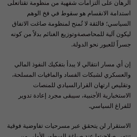
الرهان
على
التزامات
شفهية
من
منظومة
تقتات
على
استدامة
الانقسام
هو
سقوط
في
فخ
الوهم
السياسي
؛
فالثقة
لا
ت
منح
لمنظومة
صاغت
الاتفاق
ليكون
آلية
للمحاصصة
وتوزيع
الغنائم
بدلا
ً
من
كونه
جسرا
ً
للعبور
نحو
الدولة
.
إن
أي
مسار
انتقالي
لا
يبدأ
بتفكيك
النفوذ
المالي
والعسكري
لشبكات
الفساد
والمافيات
المسلحة
،
وتقليص
ارتهان
القرار
السيادي
للمنصات
الاستخبارية
الأجنبية
،
سيبقى
مجرد
إعادة
تدوير
للفراغ
السياسي
.
الاستقرار
لن
يتحقق
عبر
مسرحيات
تفاوضية
فوقية
تنتهي
صلاحيتها
عند
صياغة
السطور
الأولى
من