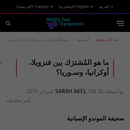
العربية
English
(
الإنجليزية
)
Français
(
الفرنسية
)
»
أنت الآن تتصفح:
الرئيسية
ما هو المُشترَك بين فنزويلا، أوكرانيا، وسـوريا؟
ما هو المُشترَك بين فنزويلا،
أوكرانيا، وسـوريا؟
بواسطة
26 فبراير 2014
ON
SARAH AKEL
غير مصنف
صحيفة الموندو الإسبانية