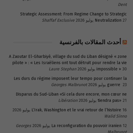
Dent
Strategic Assessment: From Regime Change to Strategic
27 يوليو 2026
Neutralization
Shaffaf Exclusive
أحدث المقالات بالفرنسية
A Zaoutar El-Gharbiyé, village du sud du Liban désigné « zone
pilote » : « Les Israéliens ont tout détruit pour rendre la vie
30 يوليو 2026
impossible »
Laure Stephan
Les durs du régime imposent leur tempo pour continuer la
23 يوليو 2026
guerre
Georges Malbrunot
Disparus du Sud-Liban «Si cela dure encore, mon cœur ne
21 يوليو 2026
tiendra pas»
Libération
16 يوليو 2026
L’Irak, Washington et le vrai retour de l’histoire
Walid Sinno
12 يوليو 2026
La reconfiguration du pouvoir iranien
Georges
Malbrunot