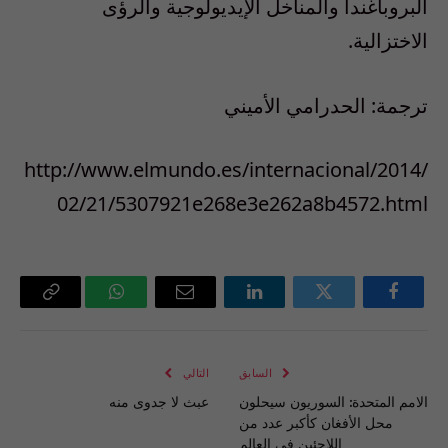
البروباغندا والمناخل الإيديولوجية والرؤى
الاختزالية.
ترجمة: الحدرامي الأميني
http://www.elmundo.es/internacional/2014/
02/21/5307921e268e3e262a8b4572.html
فيسبوك
تويتر
لينكدإن
البريد
واتساب
Copy
الإلكتروني
Link
السابق
التالي
الامم المتحدة: السوريون سيحلون
عبث لا جدوى منه
محل الأفغان كأكبر عدد من
اللاجئين في العالم