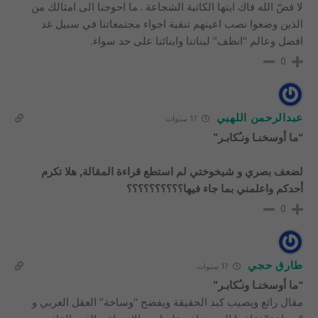
لا فضّ الله فاك ايتها الكاتبة الشجاعة . ما احوجنا الى امثالك من
الذين وضعوا نصب اعينهم تنقية اجواء مجتمعاتنا في سبيل غد
افضل وعالم “انظف” لبناتنا وابنائنا على حد سواء.
0
عبدالرحمن اللهبي
17 سنوات
“ما أوسخنـا ونـُكابـر”
لضعف بصري و شيخوختي لم استطع قراءة المقالة, هلا تكرم
أحدكم واعلمني بما جاء فيها؟؟؟؟؟؟؟؟؟؟
0
طارق حجي
17 سنوات
“ما أوسخنـا ونـُكابـر”
مقال رائع ويصيب كبد الحقيقة ويفضح “وساخة” العقل العربي و