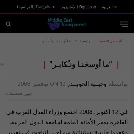
العربية
English
(
الإنجليزية
)
Français
(
الفرنسية
)
»
أنت الآن تتصفح:
الرئيسية
“ما أوسخنـا ونـُكابـر”
“ما أوسخنـا ونـُكابـر”
بواسطة
وجيـهة الحويــدر
13 نوفمبر 2008
ON
غير مصنف
في 12 أكتوبر، 2008 اجتمع وزراء العدل العرب في
القاهرة بمقر الأمانة العامة لجامعة الدول العربية،
وعقدوا جلسة استثنائية من اجل التباحث في تقرير