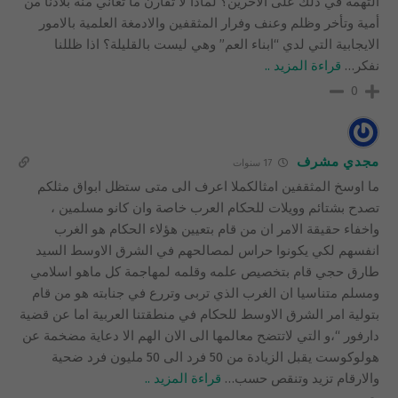
التهمة في ذلك على الآخرين؟ لماذا لا تقارن ما تعاني منه بلادنا من
أمية وتأخر وظلم وعنف وفرار المثقفين والادمغة العلمية بالامور
الايجابية التي لدي “ابناء العم” وهي ليست بالقليلة؟ اذا ظللنا
نفكر
…
قراءة المزيد ..
0
مجدي مشرف
17 سنوات
ما اوسخ المثقفين امثالكملا اعرف الى متى ستظل ابواق مثلكم
تصدح بشتائم وويلات للحكام العرب خاصة وان كانو مسلمين ،
واخفاء حقيقة الامر ان من قام بتعيين هؤلاء الحكام هو الغرب
انفسهم لكي يكونوا حراس لمصالحهم في الشرق الاوسط السيد
طارق حجي قام بتخصيص علمه وقلمه لمهاجمة كل ماهو اسلامي
ومسلم متناسيا ان الغرب الذي تربى وتررع في جنابته هو من قام
بتولية امر الشرق الاوسط للحكام في منطقتنا العربية اما عن قضية
دارفور “،و التي لاتتضح معالمها الى الان الهم الا دعاية مضخمة عن
هولوكوست يقبل الزيادة من 50 فرد الى 50 مليون فرد ضحية
والارقام تزيد وتنقص حسب
…
قراءة المزيد ..