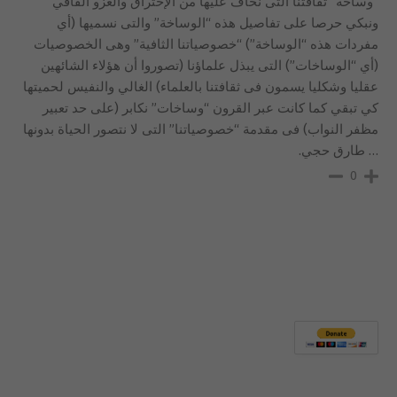
“وساخة” ثقافتنا التى نخاف عليها من الإختراق والغزو القافي
ونبكي حرصا على تفاصيل هذه “الوساخة” والتى نسميها (أي
مفردات هذه “الوساخة”) “خصوصياتنا الثافية” وهى الخصوصيات
(أي “الوساخات”) التى يبذل علماؤنا (تصوروا أن هؤلاء الشائهين
عقليا وشكليا يسمون فى ثقافتنا بالعلماء) الغالي والنفيس لحميتها
كي تبقي كما كانت عبر القرون “وساخات” نكابر (على حد تعبير
مظفر النواب) فى مقدمة “خصوصياتنا” التى لا نتصور الحياة بدونها
… طارق حجي.
0