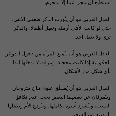
تستطيع أن تنجز شيئا إلا بمحرم.
العدل العربي هو أن يـُورث الذكر ضعفي الأنثى،
حتى لو كانت الأنثى أرملة وتعيل أطفالا، والذكر
ثري ولا يعيل احد.
العدل العربي هو أن تـُمنع المرأة من دخول الدوائر
الحكومية إذا كانت محجبة. ومرات لا تدخلها أبدا
بأي شكل من الأشكال.
العدل العربي هو أن يُطـلَّق عنوة اثنان متزوجان
ويـُفرقان عن بعضهما البعض بحجة عدم تكافؤ
النسب، وتـُشرد أسرة بكاملها، وتـُودع الأم وطفلها
الرضيع في السجن.