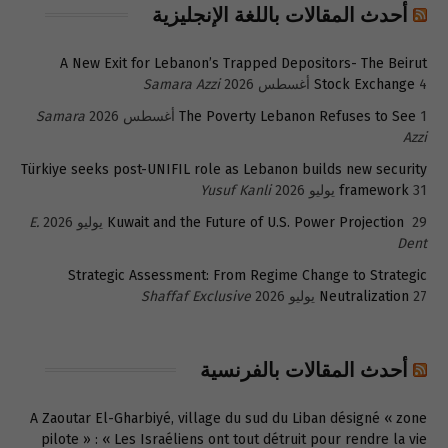
أحدث المقالات باللغة الإنجليزية
A New Exit for Lebanon’s Trapped Depositors- The Beirut
4 أغسطس 2026
Stock Exchange
Samara Azzi
1 أغسطس 2026
The Poverty Lebanon Refuses to See
Samara
Azzi
Türkiye seeks post-UNIFIL role as Lebanon builds new security
31 يوليو 2026
framework
Yusuf Kanli
29 يوليو 2026
Kuwait and the Future of U.S. Power Projection
E.
Dent
Strategic Assessment: From Regime Change to Strategic
27 يوليو 2026
Neutralization
Shaffaf Exclusive
أحدث المقالات بالفرنسية
A Zaoutar El-Gharbiyé, village du sud du Liban désigné « zone
pilote » : « Les Israéliens ont tout détruit pour rendre la vie