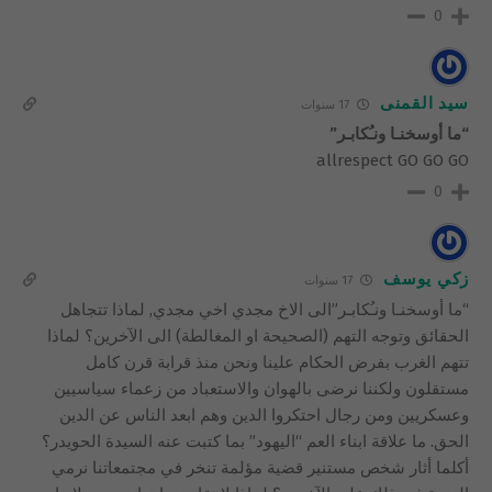
0
سيد القمنى
17 سنوات
“ما أوسخنـا ونـُكابـر”
allrespect GO GO GO
0
زكي يوسف
17 سنوات
“ما أوسخنـا ونـُكابـر”الى الاخ مجدي اخي مجدي, لماذا تتجاهل
الحقائق وتوجه التهم (الصحيحة او المغالطة) الى الآخرين؟ لماذا
تتهم الغرب بفرض الحكام علينا ونحن منذ قرابة قرن كامل
مستقلون ولكننا نرضى بالهوان والاستعباد من زعماء سياسيين
وعسكريين ومن رجال احتكروا الدين وهم ابعد الناس عن الدين
الحق. ما علاقة ابناء العم “اليهود” بما كتبت عنه السيدة الحويدر؟
أكلما أثار شخص مستنير قضية مؤلمة تنخر في مجتمعاتنا نرمي