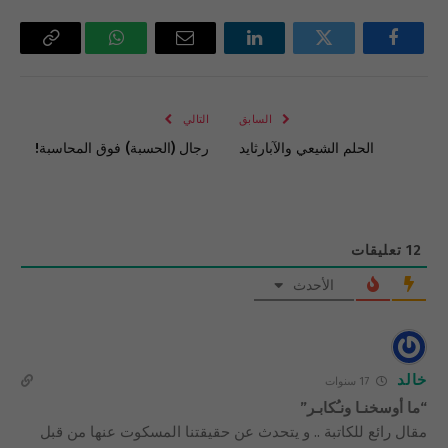
فيسبوك
تويتر
لينكدإن
البريد
واتساب
Copy
الإلكتروني
Link
السابق
التالي
الحلم الشيعي والآبارثايد
رجال (الحسبة) فوق المحاسبة!
12
تعليقات
الأحدث
خالد
17 سنوات
“ما أوسخنـا ونـُكابـر”
مقال رائع للكاتبة .. و يتحدث عن حقيقتنا المسكوت عنها من قبل