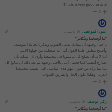
This is a very good article.
0
عبود المواهبى
17 سنوات
“ما أوسخنـا ونـُكابـر”
ياأختى وجيهة أن مقالك يدمى القلوب ويذكرنا بحالنا المؤسف
وأصبح ينطبق علينا القول أننا أمه ضحكت من جهلها الأمم.
أننا لا بد أن نصلح كل مايسؤنا فى مجتمعنا وأرى ان البدايه بأن
نصارح أنفسنا كما فعلتى أنتى ياأختى وجيهة ثم بعد ذلك أن يدلوا كل
منا بما يراه من حلول لنهو هذه المأسى التى تصيب مجتمعنا
العربى وهكذا يكون الحل والطريق الصواب
0
زكي يوسف
17 سنوات
“ما أوسخنـا ونـُكابـر”