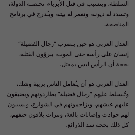
السلطة، ويتسبب في قتل الأبرياء، تحتضنه الدولة،
وتسدد له ديونه، وتعمر له بيته، ويـُدرج في برنامج
المناصحة.
العدل العربي هو حين يـضرب “رجال الفضيلة”
إنسان على رأسه حتى الموت، يبرؤون القتلة،
بحجة أن الرأس ليس بمقتل.
العدل العربي هو أن يـُعامل الناس بريبة وشك،
وتُـسلط عليهم “رجال فضيلة” يطاردونهم ويضيقون
عليهم عيشهم، ويزاحمونهم في الشوارع، ويسببون
لهم حوادث وإصابات بالغة، ومرات يلاقون حتفهم،
كل ذلك بحجة سد الذرائع.