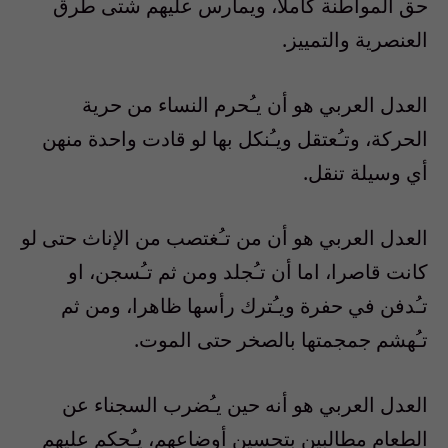
حق المواطنة كاملا، ويمارس عليهم شتى طرق
العنصرية والتمييز.
العدل العربي هو أن يـُحرم النساء من حرية
الحركة، وتـُعتقل ويـُنكل بها لو قادت واحدة منهن
أي وسيلة تنقل.
العدل العربي هو أن من تـُغتصب من الإناث حتى لو
كانت قاصرا، اما أن تـُجلد ومن ثم تـُسجن، او
تـُدفن في حفرة ويـُترك رأسها ظاهرا، ومن ثم
تـُهشم جمجمتها بالصخر حتى الموت.
العدل العربي هو أنه حين يـُضرب السجناء عن
الطعام مطالبين بتحسين أوضاعهم، يـُحكم عليهم