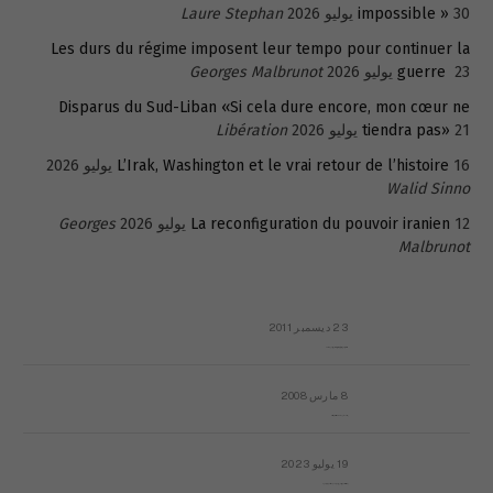
30 يوليو 2026
impossible »
Laure Stephan
Les durs du régime imposent leur tempo pour continuer la
23 يوليو 2026
guerre
Georges Malbrunot
Disparus du Sud-Liban «Si cela dure encore, mon cœur ne
21 يوليو 2026
tiendra pas»
Libération
16 يوليو 2026
L’Irak, Washington et le vrai retour de l’histoire
Walid Sinno
12 يوليو 2026
La reconfiguration du pouvoir iranien
Georges
Malbrunot
23 ديسمبر 2011
عائلة المهندس طارق الربعة: أين دولة القانون والموسسات؟
8 مارس 2008
رسالة مفتوحة لقداسة البابا شنوده الثالث
19 يوليو 2023
إشكاليات التقويم الهجري، وهل يجدي هذا التقويم أيُ نفع؟