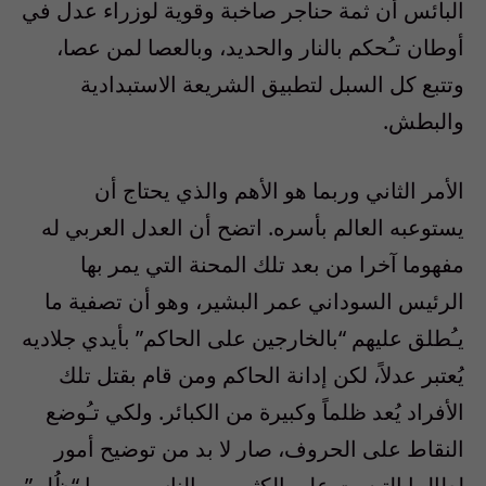
البائس أن ثمة حناجر صاخبة وقوية لوزراء عدل في
أوطان تـُحكم بالنار والحديد، وبالعصا لمن عصا،
وتتبع كل السبل لتطبيق الشريعة الاستبدادية
والبطش.
الأمر الثاني وربما هو الأهم والذي يحتاج أن
يستوعبه العالم بأسره. اتضح أن العدل العربي له
مفهوما آخرا من بعد تلك المحنة التي يمر بها
الرئيس السوداني عمر البشير، وهو أن تصفية ما
يـُطلق عليهم “بالخارجين على الحاكم” بأيدي جلاديه
يُعتبر عدلاً، لكن إدانة الحاكم ومن قام بقتل تلك
الأفراد يُعد ظلماً وكبيرة من الكبائر. ولكي تـُوضع
النقاط على الحروف، صار لا بد من توضيح أمور
لطالما التبست على الكثير من الناس، وربما “ظُلم”