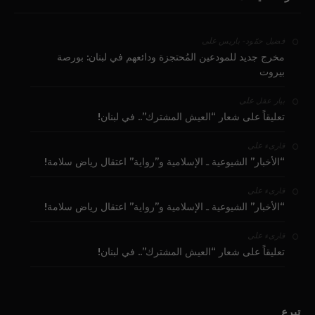
على
فضيل حمّود - باريس
مخرج جديد للمودعين المُحتجزة ودائعهم في لبنان: بورصة
بيروت
على
بيار عقل
تعليقاً على شعار “العيش المشترك”.. في لبنان!
على
قارىء
“الأخبار” الشيوعية ـ الإسلامية و”رواية” اعتقال رياض سلامة!
على
قارىء
“الأخبار” الشيوعية ـ الإسلامية و”رواية” اعتقال رياض سلامة!
على
قارىء
تعليقاً على شعار “العيش المشترك”.. في لبنان!
تبرع