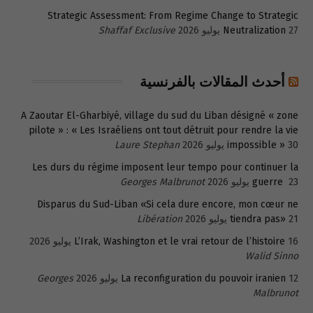
Strategic Assessment: From Regime Change to Strategic
27 يوليو 2026
Neutralization
Shaffaf Exclusive
أحدث المقالات بالفرنسية
A Zaoutar El-Gharbiyé, village du sud du Liban désigné « zone
pilote » : « Les Israéliens ont tout détruit pour rendre la vie
30 يوليو 2026
impossible »
Laure Stephan
Les durs du régime imposent leur tempo pour continuer la
23 يوليو 2026
guerre
Georges Malbrunot
Disparus du Sud-Liban «Si cela dure encore, mon cœur ne
21 يوليو 2026
tiendra pas»
Libération
16 يوليو 2026
L’Irak, Washington et le vrai retour de l’histoire
Walid Sinno
12 يوليو 2026
La reconfiguration du pouvoir iranien
Georges
Malbrunot