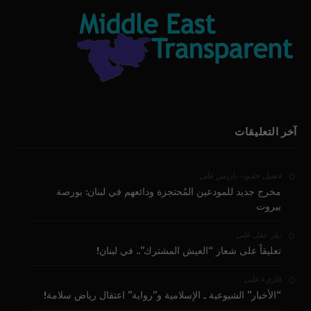
آخر التعليقات
على
فضيل حمّود - باريس
مخرج جديد للمودعين المُحتجزة ودائعهم في لبنان: بورصة
بيروت
على
بيار عقل
تعليقاً على شعار “العيش المشترك”.. في لبنان!
على
قارىء
“الأخبار” الشيوعية ـ الإسلامية و”رواية” اعتقال رياض سلامة!