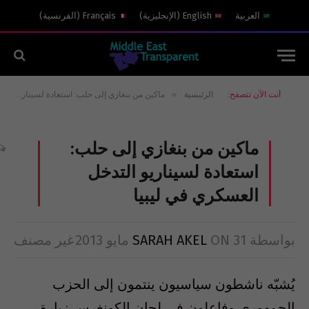
العربية
English
(
الإنجليزية
)
Français
(
الفرنسية
)
»
أنت الآن تتصفح:
الرئيسية
ماكين من بنغازي إلى حلب: استعادة لسيناريو التدخل العسكري في ليبيا
ماكين من بنغازي إلى حلب:
استعادة لسيناريو التدخل
العسكري في ليبيا
بواسطة
31 مايو 2013
ON
SARAH AKEL
غير مصنف
يُشبّه ناشطون سياسيون ينتمون إلى الحزب
الجمهوري وفاعلون في لجان الكونغرس زيارة