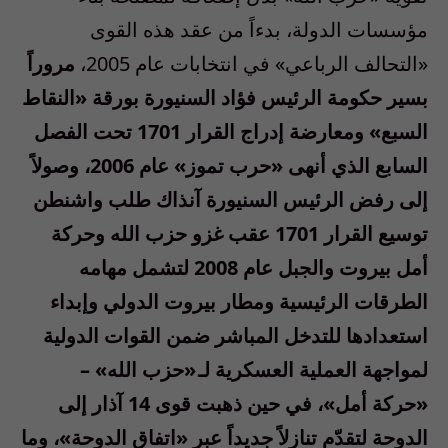
مؤسسات الدولة، بدءاً من عقد هذه القوى
«التحالف الرباعي» في انتخابات عام 2005،
مروراً
بسير حكومة الرئيس فؤاد السنيورة بورقة «النقاط
السبع» ومعارضة إدراج القرار 1701 تحت الفصل
السابع الذي أنهى «حرب تموز» عام 2006، وصولاً
إلى رفض الرئيس السنيورة آنذاك طلب واشنطن
توسيع القرار 1701 عقب غزو حزب الله وحركة
أمل بيروت والجبل عام 2008 لتشمل مهامه
الطرقات الرئيسية ومطار بيروت الدولي وإبداء
استعدادها للتدخل المباشر ضمن القوات الدولية
لمواجهة العملية العسكرية لـ «حزب الله» –
«حركة أمل»، في حين ذهبت قوى 14 آذار إلى
الدوحة لتقدّم تنازلاً جديداً عبر «اتفاق الدوحة»، وما