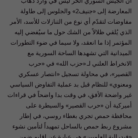
أن الجيش السوري الحر ليس في وارد ذهاب
المعارضة إلى «جنيف2» والجلوس إلى طاولة
مفاوضات لتقدّم أي نوع من التنازلات للأسد، الأمر
الذي يُلقي ظلالاً من الشك حول ما سيُفضي إليه
المؤتمر إذا ما انعقد، ولا سيما في ضوء التطورات
الميدانية التي تشهدها الساحة السورية مع
الانخراط العلني لـ «حزب الله» في «حرب
القصير»، في محاولة تسجيل «انتصار عسكري
ومعنوي» للنظام قبل بد عملية التفاوض السياسي
غير واضحة الأفق، في وقت بدا واضحاً في قراءات
أميركية أن «حرب القصير» والسيطرة على
محافظة حمص تجري بغطاء روسي، في إطار
مشروع ربط حمص بالساحل تمهيداً لتأمين نشوء
«فيدرالية للعلويين» هي عبارة عن إقليم ضمن