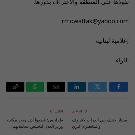
نفوذها على المنطقة والاعتراف بدورها.
rmowaffak@yahoo.com
إعلامية لبنانية
اللواء
فيسبوك
تويتر
لينكدإن
البريد
واتساب
Copy
الإلكتروني
Link
السابق
التالي
مسار جنيف بين العراب لافروف
طرابلس: قطعوا أذن مدير مكتب
والمخضرم كيري
وزير العدل لتخليص معاملاتهم!