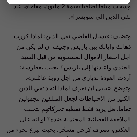
وسحب مبلغا اضافيا بقيمة 2 مليون. مفاجأة، عاد
تقي الدين إلى سويسرا».
وتضيف: «يسأل القاضي تقي الدين: لماذا كررت
ذهابك وايابك بين باريس وجنيف ان لم يكن من
اجل احضار الاموال المسحوبة من قبل السيد
الجندي واعادتها إلى باريس؟ يجيب بغطرسة:
أردت العودة لدياري من اجل رؤية عائلتي».
وتوضح: «يبقى ان نعرف لماذا اتخذ تقي الدين
الكثير من الاحتياطات لجعل المتلقين مجهولين
تماما. هل يريد فقط تغطية تحركاتهم لتجنب
الملاحقة القضائية المحتملة ضده؟ او انه على
العكس، تصرف كرجل مسخّر، بحيث تبرع بجزء من