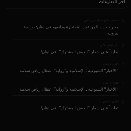
آخر التعليقات
على
فضيل حمّود - باريس
مخرج جديد للمودعين المُحتجزة ودائعهم في لبنان: بورصة
بيروت
على
بيار عقل
تعليقاً على شعار “العيش المشترك”.. في لبنان!
على
قارىء
“الأخبار” الشيوعية ـ الإسلامية و”رواية” اعتقال رياض سلامة!
على
قارىء
“الأخبار” الشيوعية ـ الإسلامية و”رواية” اعتقال رياض سلامة!
على
قارىء
تعليقاً على شعار “العيش المشترك”.. في لبنان!