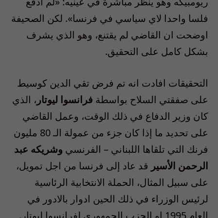
ريومبيكه وهو ينظر مباشرة في عينيه: «لم ادفع
فلسا واحدا لاي سياسي في فرنسا». لكن الصحيفة
اوضحت ان القاضي لم يقتنع، وهو الذي يشرف
بشكل كامل على التحقيق.
التحقيقات افادت انه تم فرض تقي الدين كوسيط
على صفقتي السلاح بواسطة
فرانسوا ليوتار
، الذي
كان وزير الدفاع في ذلك الوقت، وعمل القاضي
على تحديد ما إذا كان جزء من عمولة الـ 80 مليون
فرنك التي تلقاها اللبناني – الفرنسي
وشريكه عبد
الرحمن الأسير
قد عاد إلى فرنسا من اجل تمويل،
على سبيل المثال، الحملة الانتخابية الرئاسية
لرئيس الوزراء في ذلك الحين ادوار بالادور في
العام 1995 او الحزب الجمهوري لفرانسوا ليوتار.