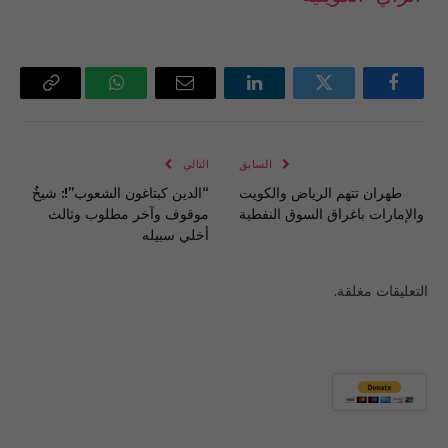
فيسبوك
تويتر
لينكدإن
البريد
واتساب
Copy
الإلكتروني
Link
السابق
التالي
طهران تتهم الرياض والكويت
“الدين كبتاغون الشعوب”!: شيخٌ
والإمارات باغراق السوق النفطية
موقوف وآخر مطلوب وثالث
أخلي سبيله
التعليقات مغلقة.