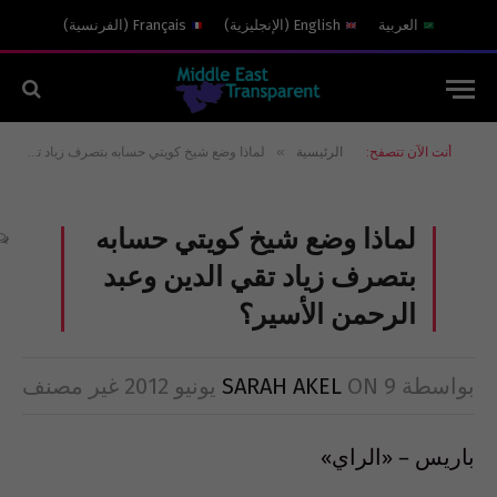
العربية
English
(
الإنجليزية
)
Français
(
الفرنسية
)
»
أنت الآن تتصفح:
الرئيسية
لماذا وضع شيخ كويتي حسابه بتصرف زياد تقي الدين وعبد الرحمن الأسير؟
لماذا وضع شيخ كويتي حسابه
بتصرف زياد تقي الدين وعبد
الرحمن الأسير؟
بواسطة
9 يونيو 2012
ON
SARAH AKEL
غير مصنف
باريس – «الراي»