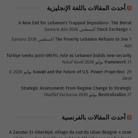
أحدث المقالات باللغة الإنجليزية
A New Exit for Lebanon’s Trapped Depositors- The Beirut
4 أغسطس 2026
Stock Exchange
Samara Azzi
1 أغسطس 2026
The Poverty Lebanon Refuses to See
Samara
Azzi
Türkiye seeks post-UNIFIL role as Lebanon builds new security
31 يوليو 2026
framework
Yusuf Kanli
29 يوليو 2026
Kuwait and the Future of U.S. Power Projection
E.
Dent
Strategic Assessment: From Regime Change to Strategic
27 يوليو 2026
Neutralization
Shaffaf Exclusive
أحدث المقالات بالفرنسية
A Zaoutar El-Gharbiyé, village du sud du Liban désigné « zone