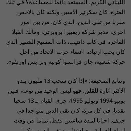
اللبناني الكريم، المستعد دائما للمساعدة؟ في تلك
الفترة، كان سكرتير الاسير. ولكنه كان بالاخص
مقربا من تقي الدين، الذي كان، من بين امور
اخرى، مدير شركة ريفييرا بروبرتي، ومالك الفيلا
الفاخرة في كاب دانتيب، ذات المسبح الشهير الذي
كان يحب ارتياده اعضاء حزب الاتحاد من اجل
حركة شعبية، جان فرانسوا كوبيه وبرايس اورتفو».
وتتابع الصحيفة: «إذا كان سحب 13 مليون يبدو
الاكثر اثارة للقلق، فهو ليس الوحيد من نوعه، فبين
يونيو 1994 ويوليو 1995، جرى القيام بـ 13 سحبا
نقديا، في كل مرة، كان تقي الدين متواجدا في
جنيف. احيانا لمدة ساعتين فقط، تماما في وقت
اتمام العملية. مصادفة! يرد تقي الدين منكرا