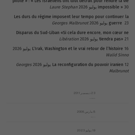
pilote » : « Les Israéliens ont tout détruit pour rendre la vie
30 يوليو 2026
impossible »
Laure Stephan
Les durs du régime imposent leur tempo pour continuer la
23 يوليو 2026
guerre
Georges Malbrunot
Disparus du Sud-Liban «Si cela dure encore, mon cœur ne
21 يوليو 2026
tiendra pas»
Libération
16 يوليو 2026
L’Irak, Washington et le vrai retour de l’histoire
Walid Sinno
12 يوليو 2026
La reconfiguration du pouvoir iranien
Georges
Malbrunot
23 ديسمبر 2011
عائلة المهندس طارق الربعة: أين دولة القانون والموسسات؟
8 مارس 2008
رسالة مفتوحة لقداسة البابا شنوده الثالث
19 يوليو 2023