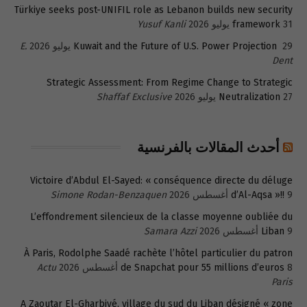
Türkiye seeks post-UNIFIL role as Lebanon builds new security
31 يوليو 2026
framework
Yusuf Kanli
29 يوليو 2026
Kuwait and the Future of U.S. Power Projection
E.
Dent
Strategic Assessment: From Regime Change to Strategic
27 يوليو 2026
Neutralization
Shaffaf Exclusive
أحدث المقالات بالفرنسية
Victoire d’Abdul El-Sayed: « conséquence directe du déluge
9 أغسطس 2026
d’Al-Aqsa »!!
Simone Rodan-Benzaquen
L’effondrement silencieux de la classe moyenne oubliée du
9 أغسطس 2026
Liban
Samara Azzi
À Paris, Rodolphe Saadé rachète l’hôtel particulier du patron
8 أغسطس 2026
de Snapchat pour 55 millions d’euros
Actu
Paris
A Zaoutar El-Gharbiyé, village du sud du Liban désigné « zone