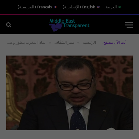
العربية
English
(
الإنجليزية
)
Français
(
الفرنسية
)
»
»
أنت الآن تتصفح:
الرئيسية
منبر الشفّاف
لماذا المغرب يتطوّر وغيره يتراجع…