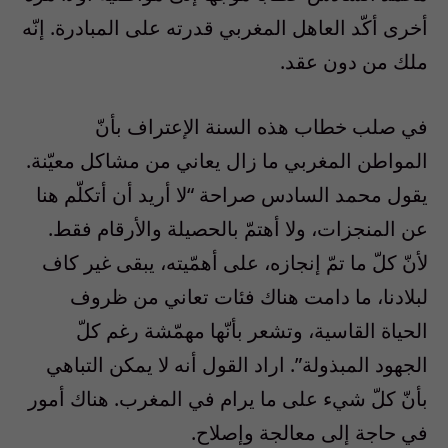
أخرى أكّد العاهل المغربي قدرته على المبادرة. إنّه
ملك من دون عقد.
في صلب خطاب هذه السنة الإعتراف بأنّ
المواطن المغربي ما زال يعاني من مشاكل معيّنة.
يقول محمد السادس صراحة “لا أريد أن أتكلّم هنا
عن المنجزات، ولا أهتمّ بالحصيلة والأرقام فقط.
لأنّ كلّ ما تمّ إنجازه، على أهمّيته، يبقى غير كاف
لبلادنا، ما دامت هناك فئات تعاني من ظروف
الحياة القاسية، وتشعر بأنّها مهمّشة رغم كلّ
الجهود المبذولة”. اراد القول أنه لا يمكن التباهي
بأنّ كلّ شيء على ما يرام في المغرب. هناك أمور
في حاجة إلى معالجة وإصلاح.