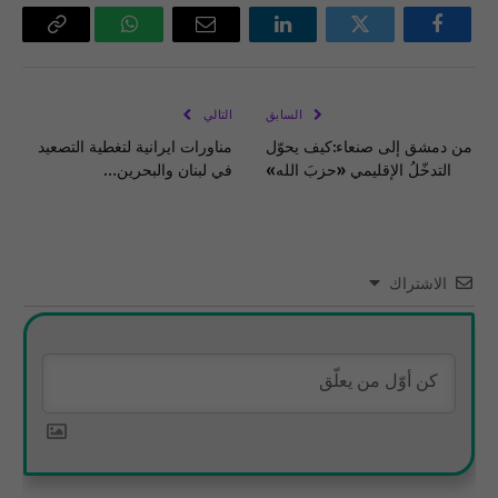
فيسبوك
تويتر
لينكدإن
البريد
واتساب
Copy
الإلكتروني
Link
السابق
التالي
من دمشق إلى صنعاء:كيف يحوّل
مناورات ايرانية لتغطية التصعيد
التدخّلُ الإقليمي «حزبَ الله»
في لبنان والبحرين…
الاشتراك