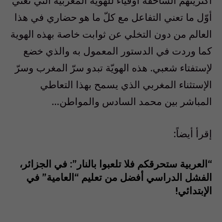
اكثريتهم الساحقة أوفياء للهوية المغربية التي تعني
أوّل ما تعني التفاعل مع كلّ ما هو حضاري في هذا
العالم من دون التخلي عن ثوابت خاصة بهذه الهوية
كما وردت في الدستور المعمول به والذي خضع
لإستفتاء شعبي. هذه الهويّة تبدو سرّ المغرب وسرّ
الإستثناء المغربي الذي يسمح بهذا التعاطي
المباشر بين محمد السادس والمواطن…
إقرأ أيضاً:
“العربية ستحرقكم فلا تلعبوا بالنار”: في الجزائر،
الفشل الدراسي أفضل من تعليم “العامية” في
الإبتدائي!