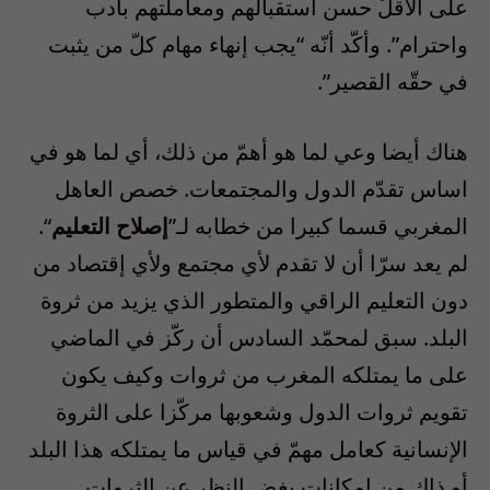
على الأقلّ حسن استقبالهم ومعاملتهم بأدب
واحترام”. وأكّد أنّه “يجب إنهاء مهام كلّ من يثبت
في حقّه القصير”.
هناك أيضا وعي لما هو أهمّ من ذلك، أي لما هو في
اساس تقدّم الدول والمجتمعات. خصص العاهل
المغربي قسما كبيرا من خطابه لـ”
إصلاح التعليم
“.
لم يعد سرّا أن لا تقدم لأي مجتمع ولأي إقتصاد من
دون التعليم الراقي والمتطور الذي يزيد من ثروة
البلد. سبق لمحمّد السادس أن ركّز في الماضي
على ما يمتلكه المغرب من ثروات وكيف يكون
تقويم ثروات الدول وشعوبها مركّزا على الثروة
الإنسانية كعامل مهمّ في قياس ما يمتلكه هذا البلد
أو ذاك من إمكانات بغض النظر عن الثروات