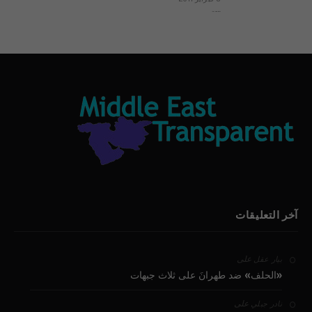
بيان الأقباط وحتمية التغيير ودعوة للتوقيع
آخر التعليقات
على
بيار عقل
«الحلف» ضد طهرانَ على ثلاث جبهات
على
نادر جبلي