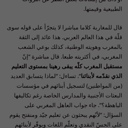
الطبيعية وقيمتها.
قال للمغاربة كلاما مباشرا لا يتجرّأ على قوله سوى
قلّة في هذا العالم العربي. هذا عائد إلى الثقة
بالمغرب وهويته الوطنية، كذلك بوعي الشعب
المغربي، في أكثريته طبعا. قال مباشرة “إنّ
مستقبل المغرب كلّه يبقى رهينا بمستوى التعليم
الذي نقدّمه لأبنائنا
“. تساءل: “لماذا يتسابق العديد
(من المواطنين) لتسجيل أبنائهم في مؤسسات
البعثات الأجنبية والمدارس الخاصة رغم تكاليفها
الباهظة؟”. جاء جواب العاهل المغربي على
السؤال: “لأنّهم يبحثون عن تعليم جيّد ومنفتح يقوم
على الحسّ النقدي وتعلّم اللغات ويوفّر لأبنائهم