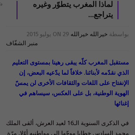
لماذا المغرب يتطوّر وغيره
يتراجع…
بواسطة
خيرالله خيرالله
29 يوليو 2015
ON
منبر الشفّاف
مستقبل المغرب كلّه يبقى رهينا بمستوى التعليم
الذي نقدّمه لأبنائنا
.
خلافاً لما يدّعيه البعض، إن
الإنفتاح على اللغات والثقافات الأخرى لن يمسّ
الهوية الوطنية، بل على العكس، سيساهم في
إغنائها
في الذكرى السنوية الـ16 لعيد العرش، ألقى الملك
محمد السادس خطابا موجّها إلى مواطنيه أوّلا. مرّة