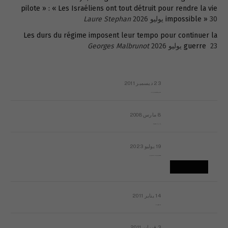
pilote » : « Les Israéliens ont tout détruit pour rendre la vie
30 يوليو 2026
impossible »
Laure Stephan
Les durs du régime imposent leur tempo pour continuer la
23 يوليو 2026
guerre
Georges Malbrunot
23 ديسمبر 2011
عائلة المهندس طارق الربعة: أين دولة القانون والموسسات؟
8 مارس 2008
رسالة مفتوحة لقداسة البابا شنوده الثالث
19 يوليو 2023
إشكاليات التقويم الهجري، وهل يجدي هذا التقويم أيُ نفع؟
14 يناير 2011
ماذا يحدث في ليبيا اليوم الجمعة؟
3 فبراير 2011