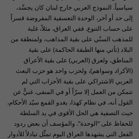
سياسياً. النموذج العربي خارج لبنان كان يجسِّد،
إلى حد أو آخر، الوحدة التعسفية المفروضة قسراً
على حساب التنوع. ففي العراق، مثلاً، غلبة
للمذهب السنّي على بقية المذاهب، ولمنطقة من
البلاد (تأتي منها الطبقة الحاكمة) على بقية
المناطق، ولعرق (العربي) على بقية الأعراق
(الأكراد وسواهم)، ولحزب واحد هو حزب البعث
العربي الاشتراكي على بقية الأحزاب التي لم
تتمكن من العمل إلا سرّاً أو في المنفى. غنيٌّ عن
القول أنه، في نظام كهذا، يغدو القمع سيّد الأحكام،
حيث التصفية هي الحل الأقوى في يد السلطة
للحفاظ على “الوحدة”. والمؤسف أن بعض ردود
الفعل التي يشهدها العراق اليوم تمثِّل تبادلاً للأدوار