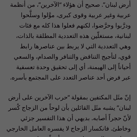
أرض لبنان”. صحيح أن هؤلاء “الآخرين”، من أنظمة
عربية وغير عربية وقوى كبرى، موَّلوا وسلَّحوا
ودرَّبوا وحرَّضوا، لكنهم فعلوا هذا كله مع فئات
لبنانية، مستغلّين هذه التعددية المطلقة بالذات،
وهي التعددية التي لا يربط بين عناصرها رابط
قوي، لتأجيج التناقض والتنافر والصدام، والسعي
أحياناً إلى الهيمنة، أي إلى تحقيق وحدة تعسفية
عبر فرض أحد عناصر التعدد على المجتمع بأسره.
إنّ مثَل المكتفين بمقولة “حرب الآخرين على أرض
لبنان” يشبه مثَل القائلين بأن لوحاً من الزجاج كُسر
لأنّ حجراً أصابه. بديهي أن هذا التفسير جزئي
وخاطئ. فانكسار الزجاج لا يفسره العامل الخارجي