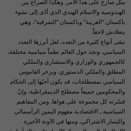
مثَل صارخ على هذا الأمر. وهكذا الصراع بين
الهندوسية والاسلام الهندي الذي أدّى إلى نشوء
باكستان “الغربية” وباكستان “الشرقية”، وهي
بنغلادش لاحقاً.
تبقى أنواع كثيرة من التعدد، لعل أبرزها التعدد
السياسي. ونجد حول العالم نظماً سياسية مختلفة،
كالجمهوري والوزاري والاستشاري والملكي
المطلق والملكي الدستوري. ويزخر القاموس
السياسي بمصطلحات، قد يكون أحبّها إلى الحكام
والمحكومين جميعاً مصطلح الديمقراطية، وإنْ
فسّرته كل مجموعة على هواها. ومن المفاهيم
السياسية ـ الاقتصادية مفهوم اليمين الرأسمالي
واليَسار الاشتراكي، ومنها في الآونة الأخيرة