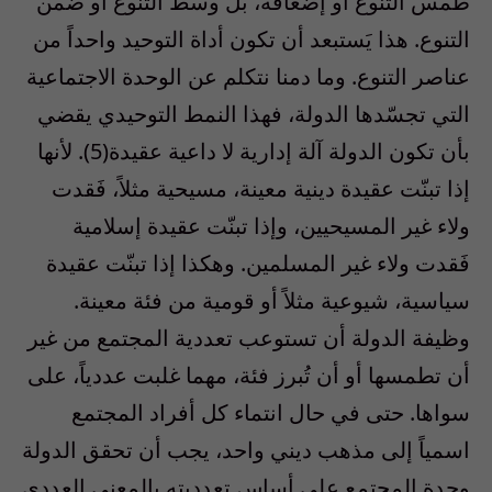
طمس التنوع أو إضعافه، بل وسط التنوع أو ضمن
التنوع. هذا يَستبعد أن تكون أداة التوحيد واحداً من
عناصر التنوع. وما دمنا نتكلم عن الوحدة الاجتماعية
التي تجسّدها الدولة، فهذا النمط التوحيدي يقضي
بأن تكون الدولة آلة إدارية لا داعية عقيدة(5). لأنها
إذا تبنّت عقيدة دينية معينة، مسيحية مثلاً، فَقدت
ولاء غير المسيحيين، وإذا تبنّت عقيدة إسلامية
فَقدت ولاء غير المسلمين. وهكذا إذا تبنّت عقيدة
سياسية، شيوعية مثلاً أو قومية من فئة معينة.
وظيفة الدولة أن تستوعب تعددية المجتمع من غير
أن تطمسها أو أن تُبرز فئة، مهما غلبت عددياً، على
سواها. حتى في حال انتماء كل أفراد المجتمع
اسمياً إلى مذهب ديني واحد، يجب أن تحقق الدولة
وحدة المجتمع على أساس تعدديته بالمعنى العددي