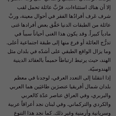
إلا أن هناك استثناءات. فرُبَّ عائلة تحمل لقب
شرف عَرف أفرادُها الفقر في أحوال معينة، وربَّ
عائلة من الطبقات الدنيا حَقَّق بعض أفرادها غنى
مادياً كبيراً. وقد يكون هذا الغنى أحياناً سبباً في
تدرُّج العائلة أو فرع منها إلى طبقة اجتماعية أعلى.
وما يزال الواقع الطبقي على أشدّه في بلدان مثل
الهند، حيث يرتبط ارتباطاً حميماً بالعقائد الدينية
الهندوسيّة.
إذا انتقلنا إلى التعدد العرقي، لوجدنا في معظم
بلدان شمال أفريقيا عنصرَين طاغيَين هما العربي
والبربري، وفي العراق عناصر عدّة كالعربي
والكردي والتركماني. وفي لبنان نجد أعراقاً عربية
وسريانية وأرمنية وغير ذلك. كما نجد هذا التنوع