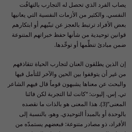
يصاب الفرد الذي تحصل له التجارب بالتهافُت
النفسي. والكثير من الأزمات النفسية التي يعانيها
بعض الأفراد ترتبط بالعجز عن تبنّيهم أو ابتكارهم
قوانين توحيدية من شأنها حفظ خبراتهم المتنوعة
ضمن مبادئ تنظِّمها أو توحِّدها.
إن الذين يطلقون العنان لتجارب الحياة تتقاذفهم
من غير أن يتوقفوا بين الحين والآخر للتأمل فيها
والبحث عن معناها يشبهون قوماً قال فيهم الشاعر
تي. إس. إليوت: “كانت لنا التجربة لكن فاتَنا
المعنى”(3). هذا المعنى هو بالذات ما نقصده
بالوحدة أو بالمبدأ التوحيدي. وهو، بالنسبة إلى
الأفراد، ذو مصادر متنوعة: فبعضهم يستمدّه من