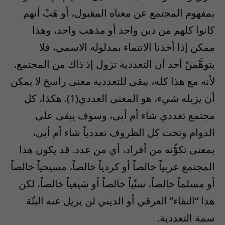
بمفهوم المجتمع عن معناه المقبول، أو هَبْ أنهم
كانوا كلهم من دين واحد أو مذهب واحد، وهذا
ممكن إذا أخذنا الانتماء بمدلوله الاسمي، فلا
يتوهَّمنّ أحد أن التعددية تزول إذ ذاك من المجتمع.
لأنه مع هذا كله، يبقى للتعددية معنى راسخ لا يمكن
أن يزيله شيء، هو المعنى العددي(1). هكذا، كل
مجتمع تعددي شاء أم أبى، وسوف يبقى على
الدوام وتحت كل الظروف تعددياً شاء أم أبى،
بمعنى تكوُّنه من أفراد، أي من عدد. قد يكون هذا
المجتمع عربياً خالصاً أو كردياً خالصاً، مسيحياً خالصاً
أو مسلماً خالصاً، سنّياً خالصاً أو شيعياً خالصاً، لكن
هذا “النقاء” العرقي أو الديني لن يزيل عنه البتّة
سمة التعددية.