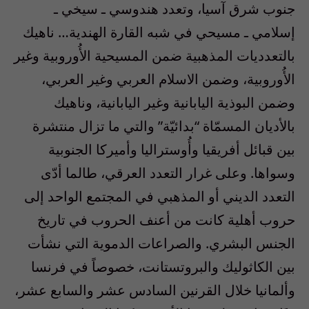
جنوب شرق آسيا، وتعدد هندوسي ـ سيخي ـ
إسلامي ـ مسيحي في شبه القارة الهندية… ناهيك
بالتعدديات المذهبية ضمن المسيحية الأُوروبية وغير
الأُوروبية، وضمن الاسلام العربي وغير العربي،
وضمن البوذية اليابانية وغير اليابانية، وناهيك
بالأديان المسمّاة “بدائيّة” والتي ما تزال منتشرة
بين قبائل أفريقيا وأُوستراليا وأميركا الجنوبية
وسواها. وعلى غرار التعدد العرقي، طالما أدّى
التعدد الديني أو المذهبي في المجتمع الواحد إلى
حروب أهلية كانت من أعنف الحروب في تاريخ
الجنس البشري. والصراعات الدموية التي نشأت
بين الكاثوليك والبروتستانت، خصوصاً في فرنسا
وألمانيا خلال القرنين السادس عشر والسابع عشر،