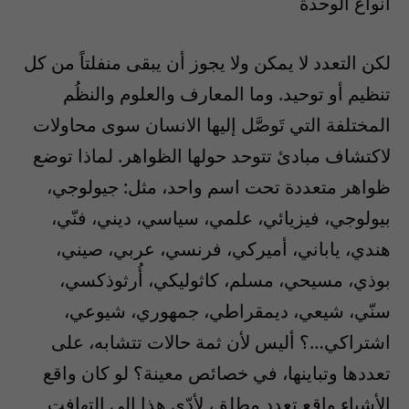
أنواع الوحدة
لكن التعدد لا يمكن ولا يجوز أن يبقى منفلتاً من كل
تنظيم أو توحيد. وما المعارف والعلوم والنظُم
المختلفة التي تَوصَّل إليها الانسان سوى محاولات
لاكتشاف مبادئ تتوحد حولها الظواهر. لماذا توضع
ظواهر متعددة تحت اسم واحد، مثل: جيولوجي،
بيولوجي، فيزيائي، علمي، سياسي، ديني، فنّي،
هندي، ياباني، أميركي، فرنسي، عربي، صيني،
بوذي، مسيحي، مسلم، كاثوليكي، أُرثوذكسي،
سنّي، شيعي، ديمقراطي، جمهوري، شيوعي،
اشتراكي…؟ أليس لأن ثمة حالات تتشابه، على
تعددها وتباينها، في خصائص معينة؟ لو كان واقع
الأشياء واقع تعدد مطلق، لأدّى هذا إلى التهافت