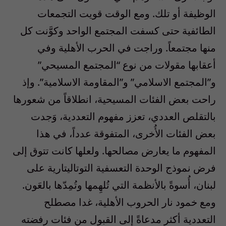
الوظيفة أو تلك. ومع الوقت قويت التجمعات
الطائفية حتى كسفت المجتمع الواحد وكوَّنت كل
منها مجتمعاً. وراجت في الحرب الأهلية وفي
أعقابها مقولات من نوع “المجتمع المسيحي”
و”المجتمع الاسلامي” و”المقاومة الاسلامية”. وإذ
راحت بعض الفئات المسيحية، انطلاقاً من شعورها
بالتقلص العددي، تعزز مفهوم التعددية، وَجدت
بعض الفئات الأُخرى، المتفوقة عدداً، في هذا
المفهوم ما يعارض مصالحها. ولعلها كانت تتوق إلى
فرض نموذج الوحدة التعسفية التوتاليتارية على
لبنان، أُسوةً بالأنظمة التي تُلهِمها وتُمِدّها بالعَون.
ومع خمود نار الحروب الأهلية، غدا مصطلح
التعددية أكثر مدعاةً إلى القبول من فئات رفضته