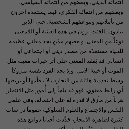
انتمائه الديني، وبعضهم من انتمائه السياسي،
وبعضهم من انتمائه الفكري، فيما يستمده آخرون
من تأملاتهم ومواقفهم الشخصية. حتى الذين
ينادون بالعَبَث يرون في هذه العبثية أو اللامعنى
نوعاً من المعنى. وبعضهم ممّن يجد معاني عظيمة
للحياة مستمَدّة من مصدر ديني أو اجتماعي أو
إنساني قد يَفقد المعنى على أثر خبرات معينة مثل
الموت أو خيبة الأمل. وإذ يجد الفرد نفسه متروكاً
وسط تعددية هائلة من التجارب لا ينظّمها أو يربطها
أي رابط معنوي، فهو قد يلجأ إلى أُمور مثل الانتحار
هرباً من مأزق لا قدرة له على احتماله. وفي علمَي
النفس والاجتماع والعلوم السلوكية عموماً دراسات
كثيرة لظاهرة الانتحار، حَدَّدت أحياناً دوافع هذه