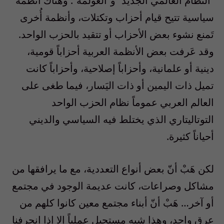
“النظام العالمي الجديد” و”العولمة”. وهناك أنظمة
سياسية تتيح قيام أحزاب وتكتلات، وأنظمة أُخرى
تَمنع نشوء بعض الأحزاب أو تتقيد بالحزب الواحد.
وقد عَرفت بعض الأنظمة العربية أحزاباً قومية،
دينية أو علمانية، وأحزاباً إصلاحية، وأحزاباً كانت
تميل ذات اليمين أو ذات اليَسار، فيما طغى على
العالم العربي عموماً نظام الحزب الواحد
التوتاليتاري الذي يختلط فيه السياسي والديني
أحياناً كثيرة.
لكن هَبْ أنّ بعض أنواع التعددية، مع ما يرافقها من
مشاكل وصراعات، كانت عديمة الوجود في مجتمع
أو آخر… هَبْ أنّ أبناء مجتمع معين كانوا كلهم من
عرق واحد، وهذا شبه مستحيل عملياً إلا إذا انحرفنا