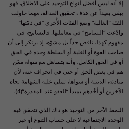
إلا أنه ليس أفضل أنواع التوحيد على الاطلاق. فهو
يبقى بعيداً عن هدف تحقيق العدالة، مهما حاولت
الفئة “الغالبة” وضع الفئات الأُخرى “في ذمّتها”
وادّعت “التسامح” في معاملتها. فالتسامح، في
مفهوم كهذا، ناقص جداً بل مشوَّه، إذ يرتكز إلى أن
صاحب القوة أو الغلبة أو السلطة وحده في الحق
أو في الحق الكامل، وأنه يتساهل مع سواه ممّن
هم في بعض الحق أو حتى في انحراف عنه، لأن
مبادئه، الدينية أو سواها، تملي عليه الشهامة تجاه
الآخرين أو أخْذهم بمبدأ “العفو عند المقدرة”(4).
النمط الآخر من التوحيد هو ذاك الذي تتحقق فيه
الوحدة الاجتماعية لا على حساب التنوع أو عبر