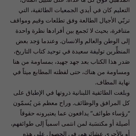
التعليم كان في أيدي الجمعيات الطائفية، التي
تربّي الأجيال الطالعة وفق تطلعات وقيم ومواقف
متنافرة، بحيث لا تَجمع بين أفرادها نظرة واحدة
إلى الوطن والعالم والانسان. وعندما وَجد بعض
المنظِّرين توليفة سعيدة في توحيد كتاب التاريخ،
صَدر هذا الكتاب بعد جهد جهيد، بمساومة من هنا
ومساومة من هناك، حتى لفظته المطابع ميتاً في
نهاية المطاف.
وبلغت الطائفية اللبنانية ذروتها في الإطباق على
كل المرافق والوظائف. وراح معظم مَن يُسمّون
“رؤساء طوائف” يدافعون عما يعتبرونه حقوقاً
أصيلة أو مكتسَبة لمن انتمى اسمياً إلى طوائفهم،
أو بالأحرى عشائرهم، في الحصول على هذه