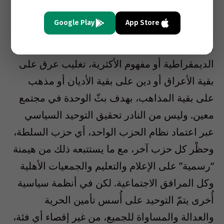
وطالما حاولت إحدى هذه الفئات أن تكون “دولة
Google Play
App Store
في قلب الدولة”، أحياناً بهدف فرض المبدأ
التوحيدي الذي يلائمها. وطالما حصل، باسم
الديمقراطية أو مفهوم الأكثرية، تغليب عرق على
بقية الأعراق أو دين على بقية الأديان أو مذهب
على بقية المذاهب، بهدف بثّ الوحدة في مجتمع
معين. وليس من النادر تحقيق التوحيد السياسي
عبر اعتماد نظام الحزب الواحد، أي حزب السلطة،
وحظْر كل حزب آخر، مع ما يستتبعه ذلك من هيمنة
“رسمية” على الإعلام والتعليم والجمعيات الأهلية
وكل المرافق الاجتماعية. لكن في أنظمة سياسية
أُخرى يتمّ التوحيد على أُسس تأمين الحرية
والعدالة والمساواة للجميع، من غير إقصاء أي فئة،