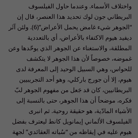
واختلاف الأسماء. وعندما حاول الفيلسوف
البريطاني جون لوك تحديد هذا العنصر، قال إن
“الجوهر شيء غامض يحمل الأعراض”(6). ولئن آثَر
ديفيد هيوم الاكتفاء بالأعراض، أي بالتعددية
المطلقة، والاستغناء عن الجوهر الذي يوحّدها وعن
غموضه، خصوصاً لأن هذا الجوهر لا يتكشف
للحواس، وهي السبيل الوحيد إلى المعرفة لدى
هيوم، إلا أن جورج باركلي، وهو أحد التجريبيين
البريطانيين، كان قد جَعل من مفهوم الجوهر لبّ
فكره، موضحاً أن هذا الجوهر، حتى بالنسبة إلى
الأشياء المادّية، هو حقيقة روحية. ثم انبرى
الفيلسوف الألماني إيمانويل كانط ليعترف بفضل
هيوم عليه في إيقاظه من “سُباته العقائدي” لجهة