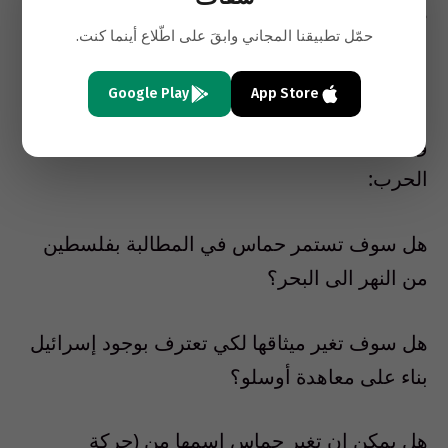
هذا هو المأزق الحالي في حرب الإبادة هذه، وماذا
حمّل تطبيقنا المجاني وابقَ على اطّلاع أينما كنت.
عن مازق ما بعد الحرب
:
Google Play
App Store
بافتراض أن نيتنياهو فشل في القضاء على حماس
وان حماس سوف تكون لها قائمة بعد نهاية تلك
الحرب
:
هل سوف تستمر حماس في المطالبة بفلسطين
من النهر الى البحر؟
هل سوف تغير ميثاقها لكي تعترف بوجود إسرائيل
بناء على معاهدة أوسلو؟
هل يمكن ان تغير حماس اسمها من
(
حركة