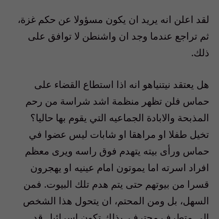
لقد اعلن انه يريد ان يكون مسؤولا عن حكم غزة،
ثم تراجع عندما وجد ان واشنطن لا توافق على
ذلك
.
هل يعتقد نيتنياهو انه اذا استطاع القضاء على
حماس فلن تظهر منظمة اشد شراسة من رحم
المذبحة والابادة الجماعيه التي يقوم بها حاليا؟
تخيل طفلا او مراهقا او شابات ليس عضوا في
حماس ورأى بيته يتهدم فوق راسه ويرى معظم
افراد اسرته اما يموتون امام عينيه او يهجرون
قسرا من بيوتهم حتى يتم هدم تلك البيوت. فمن
السهل، بل ومن المحتم، ان يتحول هذا الشخص
الى متطرف محترف. بذلك تكون إسرائيل قد