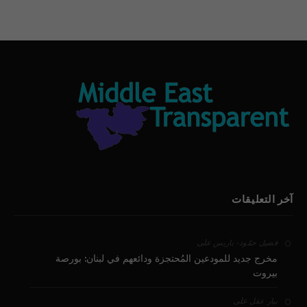
آخر التعليقات
على
فضيل حمّود - باريس
مخرج جديد للمودعين المُحتجزة ودائعهم في لبنان: بورصة
بيروت
على
بيار عقل