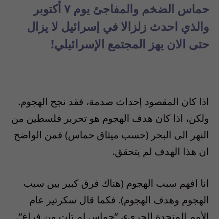
حماس الضخم والمفاجئ يوم ٧ أكتوبر
والذي احدث زلزالا في إسرائيل لا يزال
حتى الان يهز المجتمع الإسرائيلي!
اذا كان المقصود إحداث صدمة، فقد نجح الهجوم.
ولكن، اذا كان هدف الهجوم هو تحرير فلسطين من
النهر الى البحر
(
حسب ميثاق حماس
)
فمن الواضح
ان هذا الهدف لم يتحقق
.
انا افهم سبب الهجوم
(
هناك فرق كبير بين سبب
الهجوم وهدف الهجوم
).
فكما قال سكرتير عام
الأمم المتحدة الجريء،
“
حماس لم تاتِ من فراغ
“.