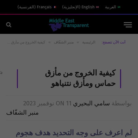
العربية
English
(
الإنجليزية
)
Français
(
الفرنسية
)
»
»
أنت الآن تتصفح:
الرئيسية
منبر الشفّاف
كيفية الخروج من مأزق حماس ومأزق نتنياهو
كيفية الخروج من مأزق
حماس ومأزق نتنياهو
بواسطة
سامي البحيري
11 نوفمبر 2023
ON
منبر الشفّاف
لم اعرف على وجه التحديد هدف هجوم