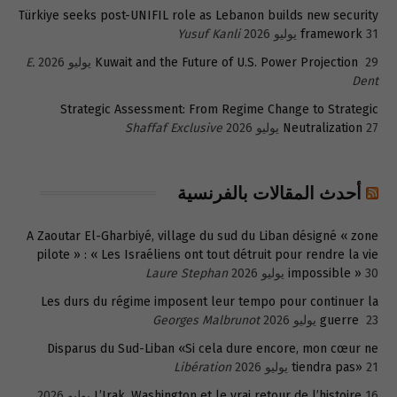
Türkiye seeks post-UNIFIL role as Lebanon builds new security
31 يوليو 2026
framework
Yusuf Kanli
29 يوليو 2026
Kuwait and the Future of U.S. Power Projection
E.
Dent
Strategic Assessment: From Regime Change to Strategic
27 يوليو 2026
Neutralization
Shaffaf Exclusive
أحدث المقالات بالفرنسية
A Zaoutar El-Gharbiyé, village du sud du Liban désigné « zone
pilote » : « Les Israéliens ont tout détruit pour rendre la vie
30 يوليو 2026
impossible »
Laure Stephan
Les durs du régime imposent leur tempo pour continuer la
23 يوليو 2026
guerre
Georges Malbrunot
Disparus du Sud-Liban «Si cela dure encore, mon cœur ne
21 يوليو 2026
tiendra pas»
Libération
16 يوليو 2026
L’Irak, Washington et le vrai retour de l’histoire