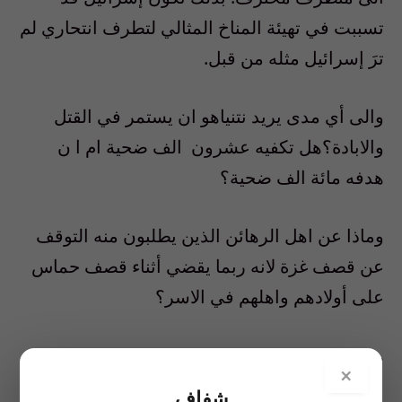
تسببت في تهيئة المناخ المثالي لتطرف انتحاري لم
ترَ إسرائيل مثله من قبل
.
والى أي مدى يريد نتنياهو ان يستمر في القتل
والابادة؟هل تكفيه عشرون الف ضحية ام ا ن
هدفه مائة الف ضحية؟
وماذا عن اهل الرهائن الذين يطلبون منه التوقف
عن قصف غزة لانه ربما يقضي أثناء قصف حماس
على أولادهم واهلهم في الاسر؟
…
×
شفاف