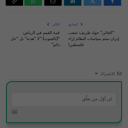
فيسبوك
تويتر
لينكدإن
البريد
واتساب
Copy
الإلكتروني
Link
السابق
التالي
“الخائن” جواد ظريف: شعب
قمة القمم في الرياض:
إيران سئم سياسات النظام إزاء
“(بالصوت) “لا “هدنة” بل “حل
فلسطين!
دائم”
الاشتراك