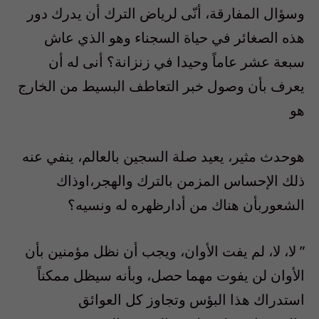
وسؤال
المفارقة،
أنّى
لرياض
الترك
أن
يدرك
دور
هذه
الصغائر
في
حياة
السجناء
وهو
الذي عاش
سبعة عشر عاماً وحيدا في زنزانة؟ أنى له أن
يعرف بأن وصول خبر التعاطف البسيط من الخارج
هو
هوحدث مثير، يعيد صلة السجين بالعالم، ينفي عنه
ذلك الإحساس المزمن بالترك والهجر،اوذاك
الشعوربأن هناك من أدارظهره له ونسيه؟
”
لا، لا، لم يفت الأوان، ويجب أن نظل مؤمنين بأن
الأوان لن يفوت مهما حصل، وبأنه سيظل ممكناً
استدراك هذا البؤس وتجاوز كل العوائق