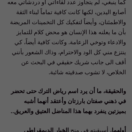
كما ينبغي، لم يتجاوز عدد لقاءاتي أو دردشاتي معه
أصابع اليدين، لكنها كانت كافية تماماً لبناء الثقة
والاطمئنان، وأيضاً لتفكيك كل التخمينات المريضة
بأن ما يعلنه هذا الإنسان هو محض كلام للتمايز
والادعاء وتوخي الزعامة.
وكانت
كافية
أيضاً،
كي
ينتزع
مني
كل
الود
والاحترام،
وذاك الشعور بأنني
أقف الى جانب شريك حقيقي في البحث عن
الخلاص، لا تشوب صدقيته شائبة
.
والحقيقة، ما أن يرد اسم رياض الترك حتى تحضر
في ذهني صفتان بارزتان وأعتقد أنهما أشبه
بميزتين ينفرد بهما هذا المناضل العتيق والعريق
..
أولهما
، أسبقيته في منح
الخيار الديمقراطي