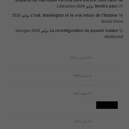
Disparus du Sud-Liban «Si cela dure encore, mon cœur ne
21 يوليو 2026
tiendra pas»
Libération
16 يوليو 2026
L’Irak, Washington et le vrai retour de l’histoire
Walid Sinno
12 يوليو 2026
La reconfiguration du pouvoir iranien
Georges
Malbrunot
23 ديسمبر 2011
عائلة المهندس طارق الربعة: أين دولة القانون والموسسات؟
8 مارس 2008
رسالة مفتوحة لقداسة البابا شنوده الثالث
19 يوليو 2023
إشكاليات التقويم الهجري، وهل يجدي هذا التقويم أيُ نفع؟
14 يناير 2011
ماذا يحدث في ليبيا اليوم الجمعة؟