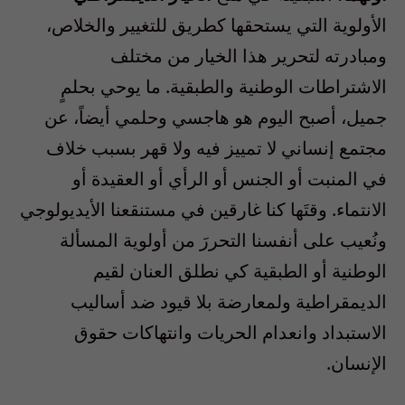
الأولوية التي يستحقها كطريق للتغيير والخلاص،
ومبادرته لتحرير هذا الخيار من مختلف
الاشتراطات الوطنية والطبقية. ما يوحي
بحلمٍ
جميل،
أصبح
اليوم
هو
هاجسي
وحلمي
أيضاً،
عن
مجتمع
إنساني
لا
تمييز
فيه
ولا
قهر
بسبب
خلاف
في
المنبت
أو
الجنس
أو
الرأي
أو
العقيدة
أو
الانتماء.
وقتَها كنا غارقين في مستنقعنا الأيديولوجي
ونُعيب على أنفسنا التحررَ من أولوية المسألة
الوطنية أو الطبقية كي نطلق العنان لقيم
الديمقراطية ولمعارضة بلا قيود ضد أساليب
الاستبداد وانعدام الحريات وانتهاكات حقوق
الإنسان
.