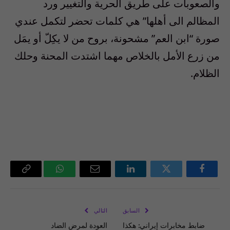
والصعوبات على طريق الحرية والتغيير ورد
المظالم الى أهلها
”
هي كلمات تحضر لتكمل عندي
صورة “ابن العم” مشحونة، بروح من لا يكِلّ أو يمَل
من زرع الأمل بالخلاص مهما اشتدت المحنة وحلك
الظلام
.
فيسبوك
تويتر
لينكدإن
البريد
واتساب
Copy
الإلكتروني
Link
السابق
التالي
ضابط مخابرات إيراني: هكذا
العودة لمرض الضاد