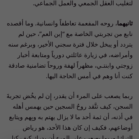
لتغليب العقل الجمعي والعمل الجماعي.
ثانيهما
، روحه المفعمة تعاطفاً وانسانية. وما أقصده
نابع من تجربتي الخاصة مع “إبن العم”، حين لم
يتردد أو يبخل خلال فترة سجني الأخير، و
برغم
سنه
وأمراضه،
في زيارة عائلتي دورياً ومتابعة أخبار
زوجتي وابنتـي،
مظهراً
لهفة
وروحاً
تضامنية
صادقة
كنت
أنا
وهم
في
أمس
الحاجة
اليها
.
ربما
يصعب
على
المرء
أن
يقدر،
إِن
لم
يخُض
تجربةَ
السجن،
كيف تتَّقد روحُ السجين حين يهمس أهله
في أذنه، أن ثمة أحد ما لا يزال يهتم به وبِهم ويتابع
أوضاعهم، فكيف إن كان هذا الأحد، هو رياض
الترك
!
وربما يصعب على المرء أن يدرك كيف كنا