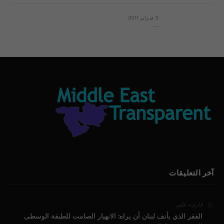
3 فبراير 2011
بيان الأقباط وحتمية التغيير ودعوة للتوقيع
آخر التعليقات
على
قارىء
الفقر الذي يأنف لبنان أن يراه: الانهيار الصامت للطبقة الوسطى