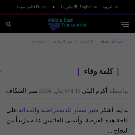
العربية
English
(
الإنجليزية
)
Français
(
الفرنسية
)
»
»
أنت الآن تتصفح:
الرئيسية
منبر الشفّاف
كلمة وفاء
كلمة وفاء
بواسطة
أكرم البنّي
13 يناير 2024
ON
منبر الشفّاف
بداية، أشكر
منبر مسار للديمقراطية والحداثة
على
اتاحة هذه الفرصة، وأتمنى للقائمين عليه مزيداً من
النجاح
…