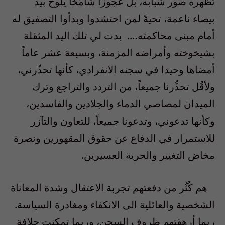
تظهره صور شبابه، بل عجوزاً شامخاً يلوح بيد
بيضاء ناعمة، تحيةً لمن احتشدوا وبدأوا التصفيق له
أمام مبنى محاكمته
….
بدت لي تلك اليد المثقلة
بشيخوخته وأمراضه المزمنة، وبسبعة عشر عاماً
أمضاها وحيدا في سجنه الانفرادي، كأنها تحذّرني،
ولأقُل تحذِّرنا جميعاً، من التردد والتراجع وترك
الميدان لمصاصي الدماء والجلادين والفاسدين،
وكأنها تدعوني، وتدعونا جميعاً، للتعاون والتآزر
للاستمرار في الدفاع عن حقوق المقهورين ونصرة
مخاض التغيير والحرية العسيرين
.
هم كُثُر من دفعتهم تجربة الاعتقال وشدة المعاناة
الشخصية والعائلية الى الانكفاء ومغادرة السياسة.
ربما أرهقتهم ظروف السجن، وربما تمكنت جلافة