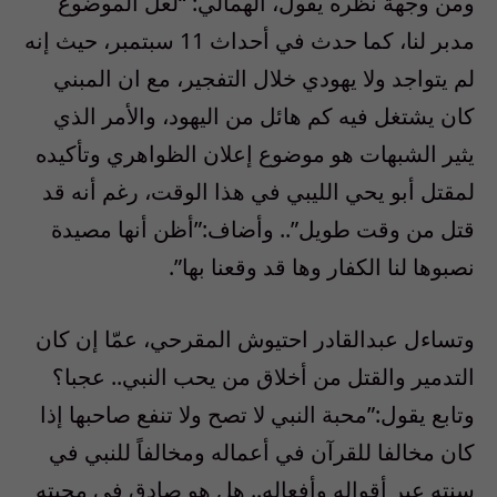
ومن وجهة نظره يقول، الهمالي: “لعل الموضوع
مدبر لنا، كما حدث في أحداث 11 سبتمبر، حيث إنه
لم يتواجد ولا يهودي خلال التفجير، مع ان المبني
كان يشتغل فيه كم هائل من اليهود، والأمر الذي
يثير الشبهات هو موضوع إعلان الظواهري وتأكيده
لمقتل أبو يحي الليبي في هذا الوقت، رغم أنه قد
قتل من وقت طويل”.. وأضاف:”أظن أنها مصيدة
نصبوها لنا الكفار وها قد وقعنا بها”.
وتساءل عبدالقادر احتيوش المقرحي، عمّا إن كان
التدمير والقتل من أخلاق من يحب النبي.. عجبا؟
وتابع يقول:”محبة النبي لا تصح ولا تنفع صاحبها إذا
كان مخالفا للقرآن في أعماله ومخالفاً للنبي في
سنته عبر أقواله وأفعاله.. هل هو صادق في محبته