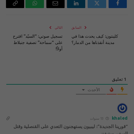
فيسبوك
تويتر
لينكدإن
البريد
واتساب
Copy
الإلكتروني
Link
السابق
التالي
كلينتون: كيف يحدث هذا في
تسجيل صوتي: “السيّد” اقترح
مدينة أنقذناها من الدمار؟
على “سماحة” تصفية جنبلاط
أولاً!
1
تعليق
الأحدث
khaled
13 سنوات
“قورينا الجديدة”: ليبيون يستهجنون التعدي على القنصلية وقتل
السفير ستيفنز