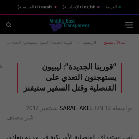
العربية
English
(
الإنجليزية
)
Français
(
الفرنسية
)
»
أنت الآن تتصفح:
الرئيسية
“قورينا الجديدة”: ليبيون يستهجنون التعدي على القنصلية وقتل السفير ستيفنز
“قورينا الجديدة”: ليبيون
يستهجنون التعدي على
القنصلية وقتل السفير ستيفنز
بواسطة
12 سبتمبر 2012
ON
SARAH AKEL
غير مصنف
لقي استهداف القنصلية الأمريكية في مدينة بنغازي