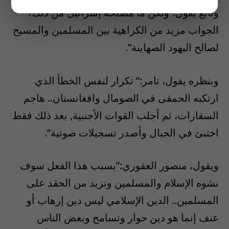
وتابع يقول:”ولكن ما مصلحة إسرائيل من ذلك؟
الجواب مزيد من الكراهية بين المسلمين والمسيح
لصالح اليهود الصهاينة”.
وبنظره يقول، تامر:” تكرار لنفس الخطأ الذي
ارتكبه الحمقى في الصومال وافغانستان.. هاجم
السفارات، ثم أجلب القوات الأجنبية, بعد ذلك فقط
اختبئ في الجبال وأصدر تسجيلات صوتية”.
ويقول، منصور العقوري:”بسبب هذا الفعل سوف
نشوه الإسلام والمسلمين ونزيد من الحقد على
المسلمين.. الدين الإسلامي ليس دين إرهاب أو
عنف إنما هو دين حوار وتسامح وبعض الناس