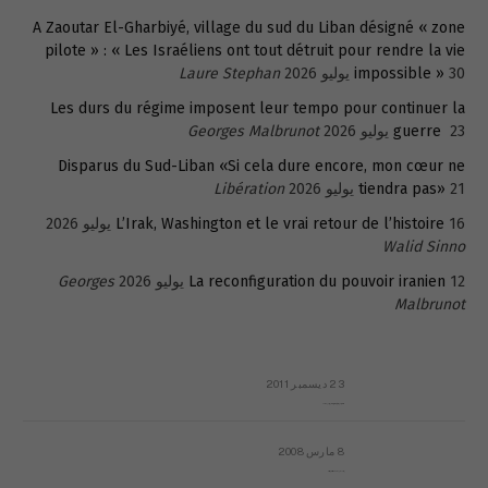
A Zaoutar El-Gharbiyé, village du sud du Liban désigné « zone
pilote » : « Les Israéliens ont tout détruit pour rendre la vie
30 يوليو 2026
impossible »
Laure Stephan
Les durs du régime imposent leur tempo pour continuer la
23 يوليو 2026
guerre
Georges Malbrunot
Disparus du Sud-Liban «Si cela dure encore, mon cœur ne
21 يوليو 2026
tiendra pas»
Libération
16 يوليو 2026
L’Irak, Washington et le vrai retour de l’histoire
Walid Sinno
12 يوليو 2026
La reconfiguration du pouvoir iranien
Georges
Malbrunot
23 ديسمبر 2011
عائلة المهندس طارق الربعة: أين دولة القانون والموسسات؟
8 مارس 2008
رسالة مفتوحة لقداسة البابا شنوده الثالث