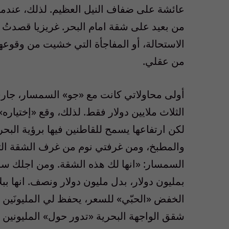
عائشة على ضفاف النيل العظيم. لذلك، عندما ق
من بعيد على شقة امام البحر. غريزيا قصدت
الاستحالة، أو المفاجأة التي خشيت من وقو
من عقلي.
أولى محاولاتي كانت مع «جو» السمسار، جاري ا
الثلاث ملايين دولار فقط. لذلك، وقع «إختياره
لكن ارتفاعها يسمح للقاطنين فيها برؤية البح
والمطبخ، ومن غرفتي نوم من غرف الشقة الث
السمسار: «انها لك هذه الشقة. ومن اجلك س
بمليون دولار، بدل مليون دولار ونصف. انها ببل
الخفض «الحبّي» للسعر، يحفظ لي المليونَين الم
شقق الواجهة البحرية «تدور حول» المليونين وأ