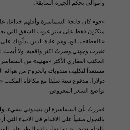
واموالي بحكم الجيرة السابقة.
«جو» كان فاتحة السماسرة وأقلهم خداعا، على
منكبّون فقط على ستر عيوب الشقق التي يعرض
«اللقطة»… الخ. وهم عادة الذين يدلّونك على 
تغيرت وجهتي وصرتُ اكثر واقعية. ولا أبحث عن
المكتب العقاري الأكثر «مهنية» من السماسرة، 
دولارا. مدفوع سنة سلفا مع مكافأة المكتب «
تواضع السعر المعروض.
فقررتُ بأن السماسرة لن يفيدوني بشيء، و
بالتجول مشياُ على الاقدام في الاحياء التي أر
بالحلم تحضر عندما تغلب لذة النظر على الم