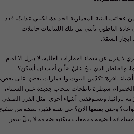
ن عجائب البنية المعمارية الجديدة. لكنني عدلتُ. فقد
ادة الناطور، بأنني من تلك اللبنانيات حاملات
 ايجار الشقة.
 لا ينزل عن سماء العمارات العالية، لا ينزل الا امام
دَما. والخاطر الذي يلحّ عليّ: «أين أحب ان أسكن؟
شياء نافرة: تكدّس البيوت والعمارات بعضها على بعض،
ت الخضراء، سيطرة ناطحات سحاب جديدة على السماء،
مة بازائها. وتستوقفني أشياء أخرى: مثل الفرز الطبقي
 سنوات؟ وحتى بعضها الآن؟ حي شبه فقير، بعضه من صفيح
ى مساحاته الضيقة مجمعات سكنية ضخمة لا يقلّ سعر