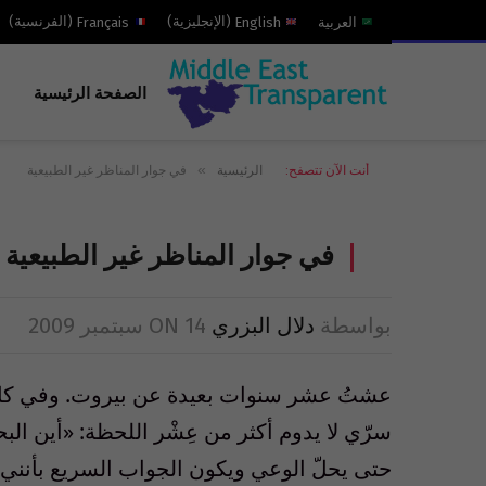
العربية
English
(
الإنجليزية
)
Français
(
الفرنسية
)
الصفحة الرئيسية
»
أنت الآن تتصفح:
الرئيسية
في جوار المناظر غير الطبيعية
في جوار المناظر غير الطبيعية
بواسطة
دلال البزري
14 سبتمبر 2009
ON
عشتُ عشر سنوات بعيدة عن بيروت. وفي كل 
سرّي لا يدوم أكثر من عِشْر اللحظة: «أين الب
حتى يحلّ الوعي ويكون الجواب السريع بأنني أس