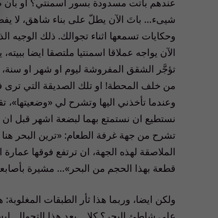
عندهم باتت مسدودة بسور اسمنتي؟ أو بأن صال
شيىء… باتَ الآن يطلّ على بناء شاهق، لا يفص
الآن يواجه عملاقا اسمنتيا ملتصقا ايضا ببيته
تؤجَّر الشقق المفروشة ليوم او شهر او سنة،
من خلف المحطة! او تلك الصديقة التي ترى 
وعندما تأخذني اليها وتشرح لي «وضعيتها»، ت
نستطيع ان نستمتع بهما لبضعة اشهر قبل ان تط
تشرح من جهة غرفة الطعام: «ترين البحر هنا ا
الملاصقة لهذه الجهة، ان ترتفع فوقها عمارة ا
قطعة بهذا الحجم من البحر»… مشيرة بأصابعها 
ولكن ايضا، وربما هذا ثأر الطبقات المغلوبة
على شاطئ البحر؟ كلا… بعد هذا التجوال. ليس 