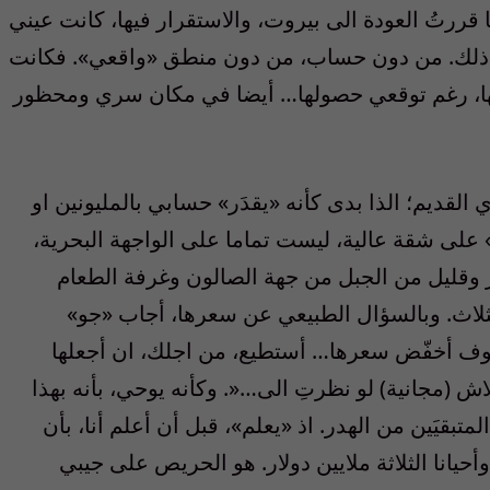
ررتُ العودة الى بيروت، والاستقرار فيها، كانت عيني
ُ ذلك. من دون حساب، من دون منطق «واقعي». فكانت
عها، رغم توقعي حصولها… أيضا في مكان سري ومحظور
لقديم؛ الذا بدى كأنه «يقدَر» حسابي بالمليونين او
» على شقة عالية، ليست تماما على الواجهة البحرية،
ر وقليل من الجبل من جهة الصالون وغرفة الطعام
لاث. وبالسؤال الطبيعي عن سعرها، أجاب «جو»
وف أخفّض سعرها… أستطيع، من اجلك، ان أجعلها
اش (مجانية) لو نظرتِ الى…«. وكأنه يوحي، بأنه بهذا
تبقيَين من الهدر. اذ «يعلم»، قبل أن أعلم أنا، بأن
حيانا الثلاثة ملايين دولار. هو الحريص على جيبي