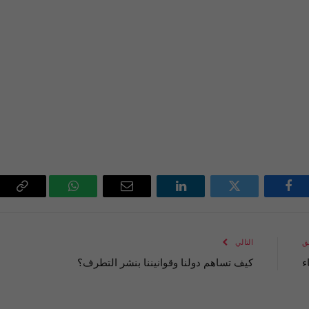
فيسبوك
تويتر
لينكدإن
البريد
واتساب
Copy
الإلكتروني
Link
ق
التالي
ء
كيف تساهم دولنا وقوانيننا بنشر التطرف؟