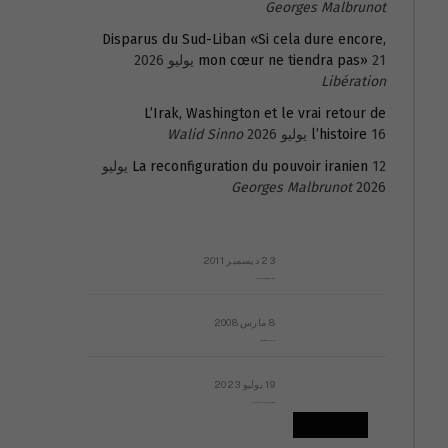
Georges Malbrunot
Disparus du Sud-Liban «Si cela dure encore,
21 يوليو 2026
mon cœur ne tiendra pas»
Libération
L’Irak, Washington et le vrai retour de
16 يوليو 2026
l’histoire
Walid Sinno
La reconfiguration du pouvoir iranien
12 يوليو
Georges Malbrunot
2026
23 ديسمبر 2011
عائلة المهندس طارق الربعة: أين دولة القانون والموسسات؟
8 مارس 2008
رسالة مفتوحة لقداسة البابا شنوده الثالث
19 يوليو 2023
إشكاليات التقويم الهجري، وهل يجدي هذا التقويم أيُ نفع؟