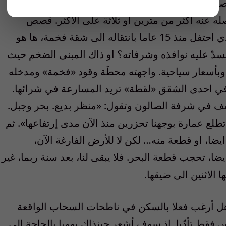
ونهم، بدل ان يطلّ على البحر او الجبل او على
له عنه اكثر من مترين او ثلاثة على الأكثر. قصص
وحكايات تسمعها اثناء تجوالك. ذلك الوجيه الذي احتفل منذ 15 عاما بانتقاله الى شقة فخمة، ها هو
، يسدّ عليه نوافذه وشرفاته؟ او ذاك المبنى الضخم حيث
 وبأسعار سياحية. واجهته محطَة وقود «فخمة» ومدخله
في احدى الشقق «لقطة» تريد المسارعة في شرائها.
قف في شرفة الصالون وتقول: «منظر بديع. بحر وجبل.
لع عمارة بوجهنا تحزرين منذ الآن مدى إرتفاعها». ثم
يضا، او قطعة منه… لكن لا للأرض الفارغة الآن،
يضا، تحجب قطعة البحر. فلا يبقى لنا، بعد سنة ربما، غير
الاثنين الى ضيقها.
: هل أرغب فعلا بالسكن في ناطحات السحاب الواقعة
فقط تأدّبا. اذ سوف أشعر حينذاك يوميا بالحاجة الى