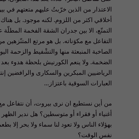
الاعتذار من الذين خرّبتُ عليهم متعتهم في بي
أخلاقي اكثر من اللزوم. لكنه موجود. بل هناك 
التمتّع، الا بين جدران الشقة الفخمة المطلّ
التفاعل مع مكوَناته. بل هو مرتع المتنّزهين م
الصاخبة المنبعثة منها والتشْفيط والزحمة اليو
الضخمة. ولا ينعم الكورنيش بلحظة هدوء بعد 
الرياضيين المبكرين والسكارى والرافضين إنت
العبارات السوقية باعتزاز…
من أين نستطيع ان نرى بيروت، أن نتفاعل مع صو
أغنياء أو فقراء أو متوسطين؟ هل ندير الظهر 
بهؤلاء الناس ولا تعود لنا سماء ولا بحر إلا ب
نفس الوقت؟