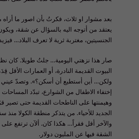
بعد مشوار او ثلاث، فكرتُ بأن اصور ما أراه م
يعتقد من أتوجه اليه بالسؤال عن شقة، ويكون ع
الجنسيتين، مغتربة ثرية لا تعرف البلاد… فيزيد
صار هذا نزهتي اليومية… جلتُ طويلا. كان نظري
البيوت القديمة النادرة، أو العمارات الأقل قِ
ولكن… أين أستطيع أن أسكن؟». وتصدّ عيني أ
إختفاء الاطفال من الشوارع، تبدّد المساحا
وهيمنتها على الناطحات القديمة حتى تصير قزَ
الجديد للأحياء. من يتذكر منطقة الكولا منذ
والآخر أقل فقراً… هكذا كان. ألآن ترتفع عل
الشقة فيها عن المليون دولار.