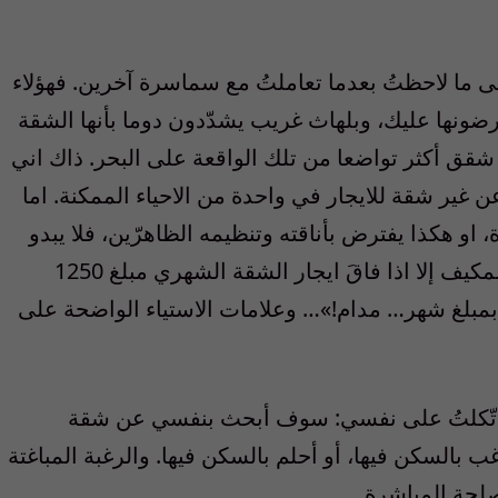
 ما لاحظتُ بعدما تعاملتُ مع سماسرة آخرين. فهؤلاء
ونها عليك، وبلهاث غريب يشدّدون دوما بأنها الشقة
شقق أكثر تواضعا من تلك الواقعة على البحر. ذاك اني
 غير شقة للايجار في واحدة من الاحياء الممكنة. اما
او هكذا يفترض بأناقته وتنظيمه الظاهرّين، فلا يبدو
مستعداً لتكليف مندوباته بالخروج من هوائه المكيف إلا اذا فاقَ ايجار الشقة الشهري مبلغ 1250
بمبلغ شهر… مدام!»… وعلامات الاستياء الواضحة على
اتّكلتُ على نفسي: سوف أبحث بنفسي عن شقة
غب بالسكن فيها، أو أحلم بالسكن فيها. والرغبة المباغتة
صلحة المباشرة…