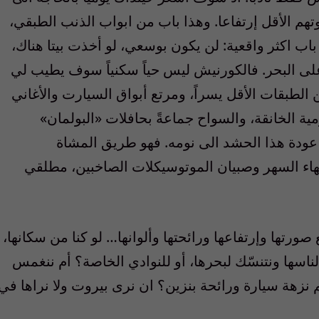
وتهم الأقل إرتفاعا. وهذا باب من ابواب الذنب الطبقي،
باب اكثر واقعية: لن يكون بوسعي، لو أخذت بيتا هناك،
ة على البحر. فالكورنيش ليس حياً سكنياً سوف يطيب لي
ن الطبقات الأقل يسراً، ومرتع أبواق السيارت والأغاني
مية الخانقة، والسواح جماعةً بحافلات «البولمان»
عودة هذا الحشد الى نومه. فهو طريق المشاة
هاء السهر وصبيان الموتوسيكلات الصاخبين، مطلقي
رتها وإرتفاعها ورائحتها وألوانها… لو كنا من سكانها،
لناسها ونتنسّك لبحرها، أو للنوادي الخاصة؟ أم ننغمس
طعم نزهة سيارة ورائحة بنزين؟ ان نرى بيروت ولا نراها في