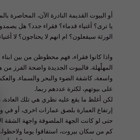
أو البيوت القديمة النادرة الآن، المحاصرة بال
يا ترى؟ أغنياء قدماء؟ فقراء جدد؟ هل يصمدو
الورثة سيفعلون؟ ام انهم لا يحتاجون؟ لا أغنياء
واذا كانوا فقراء، فهم محظوظن من بين ابناء 
المهلْهلة. فالبيوت الجديدة واضحة الفرز من ه
واسعة، كاشفة الضوء والبحر والسماء. والعكس
على بيوتهم، لكثرة عددهم ربما.
لكن أغلظ ما يقع عليه نظري هي تلك العادة، ذا
إرتفاع العمارة بلصق عمارات اخرى، أو في وجه
حتى لو كانت الجهة الملصوقة واجهة الشقة الا
كم من سكان بيروت، استفاقوا يوما ولاحظوا، و