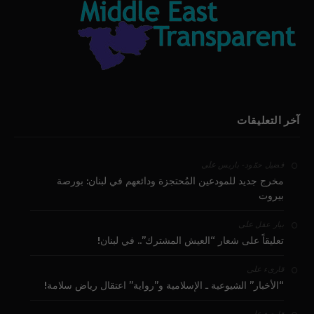
آخر التعليقات
على
فضيل حمّود - باريس
مخرج جديد للمودعين المُحتجزة ودائعهم في لبنان: بورصة
بيروت
على
بيار عقل
تعليقاً على شعار “العيش المشترك”.. في لبنان!
على
قارىء
“الأخبار” الشيوعية ـ الإسلامية و”رواية” اعتقال رياض سلامة!
على
قارىء