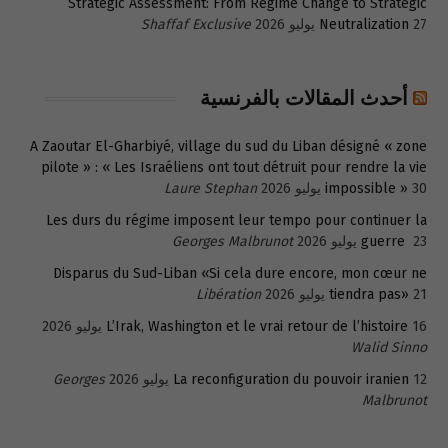
Strategic Assessment: From Regime Change to Strategic
27 يوليو 2026
Neutralization
Shaffaf Exclusive
أحدث المقالات بالفرنسية
A Zaoutar El-Gharbiyé, village du sud du Liban désigné « zone
pilote » : « Les Israéliens ont tout détruit pour rendre la vie
30 يوليو 2026
impossible »
Laure Stephan
Les durs du régime imposent leur tempo pour continuer la
23 يوليو 2026
guerre
Georges Malbrunot
Disparus du Sud-Liban «Si cela dure encore, mon cœur ne
21 يوليو 2026
tiendra pas»
Libération
16 يوليو 2026
L’Irak, Washington et le vrai retour de l’histoire
Walid Sinno
12 يوليو 2026
La reconfiguration du pouvoir iranien
Georges
Malbrunot