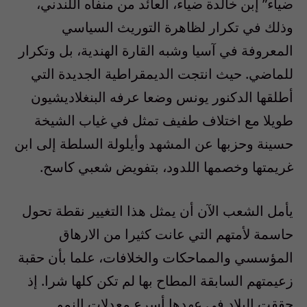
ضياء” إبن خالدة ضياء، العائد من منفاه اللندني،
وذلك في تكرار لظاهرة التوريث السياسي
المعروفة في آسيا وشبه القارة الهندية، بل وتكرار
للماضي. حيث انتجت الديمقراطية الجديدة التي
أطلقها الدكنور يونس وضعا عرفه البنغلاديشيون
طويلا مع اختلاف طفيف تمثل في غياب الشيخة
حسينة وحزبها عن المشهد وأيلولة السلطة إلى ابن
غريمتها وخصمها اللدود، بتفويض شعبي كاسح.
يأمل الشعب الآن أن يمثل هذا التغيير نقطة تحول
حاسمة لأمتهم التي عانت كثيرا من الارهاق
المؤسسي والمماحكات والخلافات، علما بأن حقبة
زعيمتهم السابقة المطاح بها لم تكن كلها شرا. إذ
حققت البلاد في عهدها أسرع معدلات النمو