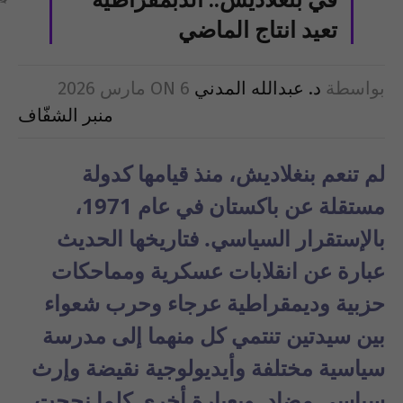
في بنغلاديش.. الدبمقراطية
تعيد انتاج الماضي
بواسطة
د. عبدالله المدني
6 مارس 2026
ON
منبر الشفّاف
لم تنعم بنغلاديش، منذ قيامها كدولة
مستقلة عن باكستان في عام 1971،
بالإستقرار السياسي. فتاريخها الحديث
عبارة عن انقلابات عسكرية ومماحكات
حزبية وديمقراطية عرجاء وحرب شعواء
بين سيدتين تنتمي كل منهما إلى مدرسة
سياسية مختلفة وأيديولوجية نقيضة وإرث
سياسي مضاد. وبعبارة أخرى كلما نجحت