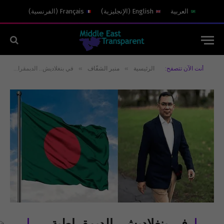
العربية
English
(
الإنجليزية
)
Français
(
الفرنسية
)
»
»
أنت الآن تتصفح:
الرئيسية
منبر الشفّاف
في بنغلاديش.. الدبمقراطية تعيد انتاج الماضي