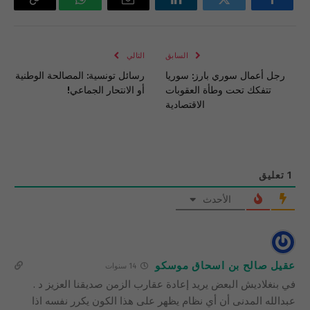
فيسبوك
تويتر
لينكدإن
البريد
واتساب
Copy
الإلكتروني
Link
السابق
التالي
رجل أعمال سوري بارز: سوريا
رسائل تونسية: المصالحة الوطنية
تتفكك تحت وطأة العقوبات
أو الانتحار الجماعي!
الاقتصادية
1
تعليق
الأحدث
عقيل صالح بن اسحاق موسكو
14 سنوات
في بنغلاديش البعض يريد إعادة عقارب الزمن صديقنا العزيز د .
عبدالله المدنى أن أي نظام يظهر على هذا الكون يكرر نفسه اذا