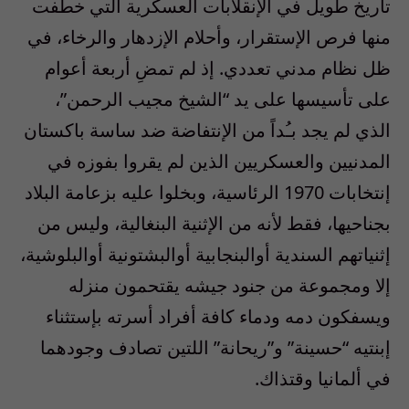
تاريخ طويل في الإنقلابات العسكرية التي خطفت
منها فرص الإستقرار، وأحلام الإزدهار والرخاء، في
ظل نظام مدني تعددي. إذ لم تمضِ أربعة أعوام
على تأسيسها على يد “الشيخ مجيب الرحمن”،
الذي لم يجد بـُداً من الإنتفاضة ضد ساسة باكستان
المدنيين والعسكريين الذين لم يقروا بفوزه في
إنتخابات 1970 الرئاسية، وبخلوا عليه بزعامة البلاد
بجناحيها، فقط لأنه من الإثنية البنغالية، وليس من
إثنياتهم السندية أوالبنجابية أوالبشتونية أوالبلوشية،
إلا ومجموعة من جنود جيشه يقتحمون منزله
ويسفكون دمه ودماء كافة أفراد أسرته بإستثناء
إبنتيه “حسينة” و”ريحانة” اللتين تصادف وجودهما
في ألمانيا وقتذاك.