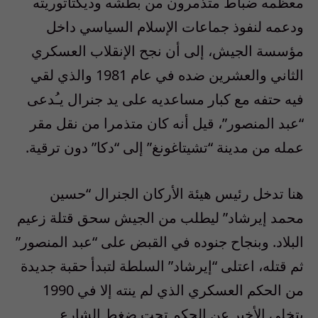
معظمه ضباط متذمرون من بطشه وديكتاتوريته
ودعمه لنفوذ جماعات الإسلام السياسي داخل
مؤسسة الجيش، إلى أن نجح الإنقلاب العسكري
الثاني والعشرين ضده في عام 1981 والذي لقي
فيه حتفه مع كبار مساعديه على يد جنرال يـُدعى
“عبد المنصور”، قيل أنه كان متذمرا من نقل مقر
عمله من مدينة “تشيتاغونغ” إلى “دكا” دون ترقية.
هنا تدخل رئيس هيئة الأركان الجنرال “حسين
محمد إيرشاد” ليطلب من الجيش سحق قتلة زعيم
البلاد. وبنجاح جنوده في القبض على “عبد المنصور”
ثم قتله، اعتلى “إيرشاد” السلطة لتبدأ حقبة جديدة
من الحكم العسكري الذي لم ينته إلا في 1990
بتخلى الأخير عن الحكم تحت ضغط الشارع