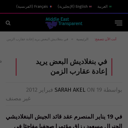
العربية
English
(
الإنجليزية
)
Français
(
الفرنسية
)
»
أنت الآن تتصفح:
الرئيسية
في بنغلاديش البعض يريد إعادة عقارب الزمن
في بنغلاديش البعض يريد
إعادة عقارب الزمن
بواسطة
19 فبراير 2012
ON
SARAH AKEL
غير مصنف
في 19 يناير المنصرم عقد قائد الجيش البنغلاديشي
الجنرال مسعود رزاق مؤتمرا صحفيا مفاجئا في