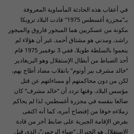
في أعقاب هذه الحادثة المأساوية المعروفة
بـ”مجزرة أغسطس 1975″ قادت البلاد ترويكا
مكونة من عسكريين هما الميجور فاروق والميجور
راشد، ومدني هو مشتاق أحمد. غير أن هؤلاء لم
ينعموا بالسلطة طويلا. ففي 3 نوفمبر 1975 قام
أحد الضباط من أبطال الإستقلال وهو البريغادير
“خالد مشرف بير أوتوم” بانقلاب مضاد أطاح بهم،
لكن من دون محاكمتهم أو مساءلتهم عن قتل
مؤسس البلاد. وقتها تردد أن “خالد مشرف” كان
ضالعا بنفسه في مجزرة أغسطس، لذا لم يحاكم
زملاءه خوفا من إفتضاح أمره، كما أنه اكتفى
بفرض الإقامة الجبرية على ضابط آخر من قادة
الإستقلال هو الجنرال “ضياء الرحمن”، الذي قيل