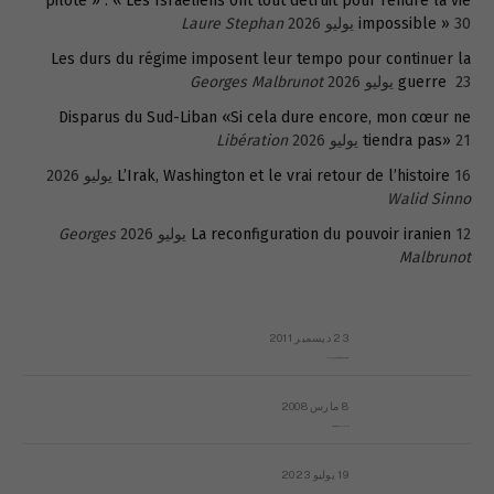
pilote » : « Les Israéliens ont tout détruit pour rendre la vie
30 يوليو 2026
impossible »
Laure Stephan
Les durs du régime imposent leur tempo pour continuer la
23 يوليو 2026
guerre
Georges Malbrunot
Disparus du Sud-Liban «Si cela dure encore, mon cœur ne
21 يوليو 2026
tiendra pas»
Libération
16 يوليو 2026
L’Irak, Washington et le vrai retour de l’histoire
Walid Sinno
12 يوليو 2026
La reconfiguration du pouvoir iranien
Georges
Malbrunot
23 ديسمبر 2011
عائلة المهندس طارق الربعة: أين دولة القانون والموسسات؟
8 مارس 2008
رسالة مفتوحة لقداسة البابا شنوده الثالث
19 يوليو 2023