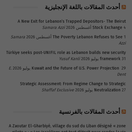
أحدث المقالات باللغة الإنجليزية
A New Exit for Lebanon’s Trapped Depositors- The Beirut
4 أغسطس 2026
Stock Exchange
Samara Azzi
1 أغسطس 2026
The Poverty Lebanon Refuses to See
Samara
Azzi
Türkiye seeks post-UNIFIL role as Lebanon builds new security
31 يوليو 2026
framework
Yusuf Kanli
29 يوليو 2026
Kuwait and the Future of U.S. Power Projection
E.
Dent
Strategic Assessment: From Regime Change to Strategic
27 يوليو 2026
Neutralization
Shaffaf Exclusive
أحدث المقالات بالفرنسية
A Zaoutar El-Gharbiyé, village du sud du Liban désigné « zone