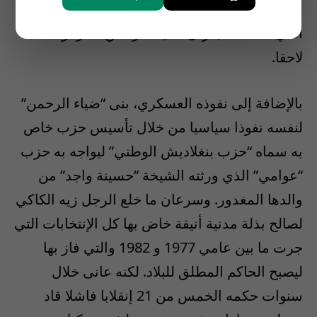
فقادوا محاولة إنقلابية فاشلة بقيادة “أبو طاهر”
الذي حاكمه الجنرال “ضياء الرحمن” سراً وأعدمه
لاحقا.
بالإضافة إلى نفوذه العسكري، بنى “ضياء الرحمن”
لنفسه نفوذا سياسيا من خلال تأسيس حزب خاص
به سماه “حزب بنغلاديش الوطني” ليواجه به حزب
“عوامي” الذي ورثته الشيخة “حسينة واجد” من
والدها المغدور. وسرعان ما خلع الرجل زيه الكاكي
لصالح بذلة مدنية أنيقة خاض بها كل الإنتخابات التي
جرت ما بين عامي 1977 و 1982 والتي فاز بها
ليصبح الحاكم المطلق للبلاد. لكنه عانى خلال
سنوات حكمه الخمس من 21 إنقلابا فاشلا قاد