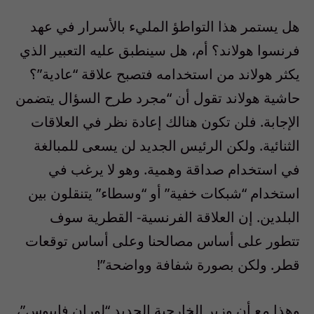
هل يستمر هذا التواطؤ المليء بالأسرار في عهد
فرنسوا هولاند؟ أم، هل سينطبق عليه التعبير الذي
يكثر هولاند من استخدامه فتصبح علاقة “عادية”؟
حاشية هولاند تقول أن “مجرد طرح السؤال يتضمن
الإجابة. فلن تكون هنالك إعادة نظر في العلاقات
الثنائية. ولكن الرئيس الجديد لن يسعى للمبالغة
في استخدام صداقة وهمية. وهو لا يرغب في
استخدام “شبكات خفية” أو “وسطاء” يتنقلون بين
البلدين. إن العلاقة الفرنسية- القطرية سوف
تتطور على أساس مصالحنا وعلى أساس توقعات
قطر. ولكن بصورة شفافة وواضحة”!
وهذا مع أن وزير الخارجية الجديد “لوران فابيوس”،