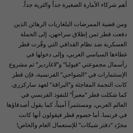
أهم شركاء الأمارة الصغيرة جداً والثرية جداً.
ومن قضية الممرضات البلغاريات الرهائن الذين
دفعت قطر ثمن إطلاق سراحهن، إلى الحملة
العسكرية ضد نظام القذافي التي وفّرت قطر
غطاءها السياسي العربي، وإلى دخولها في
رأسمال مجموعتي “فيوليا” و”لاغاردير” ثم مشروع
الإستثمارات في “الضواحي” الفرنسية، فإن قطر
كانت النجمة المفاجئة و”البراقة” لعهد ساركززي.
كما شكلت قطر “معبراً” للنفوذ الفرنسي في
العالم العربي، ومستثمراً أميناُ، كما يقول أصدقاؤها
في فرنسا. أما خصوم قطر فيقولون أنها كانت
مجرّد “دفتر شيكات” للإستعمال العام والخاص!