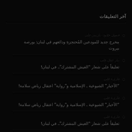
آخر التعليقات
على
فضيل حمّود - باريس
مخرج جديد للمودعين المُحتجزة ودائعهم في لبنان: بورصة
بيروت
على
بيار عقل
تعليقاً على شعار “العيش المشترك”.. في لبنان!
على
قارىء
“الأخبار” الشيوعية ـ الإسلامية و”رواية” اعتقال رياض سلامة!
على
قارىء
“الأخبار” الشيوعية ـ الإسلامية و”رواية” اعتقال رياض سلامة!
على
قارىء
تعليقاً على شعار “العيش المشترك”.. في لبنان!