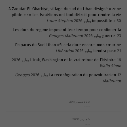
A Zaoutar El-Gharbiyé, village du sud du Liban désigné « zone
pilote » : « Les Israéliens ont tout détruit pour rendre la vie
30 يوليو 2026
impossible »
Laure Stephan
Les durs du régime imposent leur tempo pour continuer la
23 يوليو 2026
guerre
Georges Malbrunot
Disparus du Sud-Liban «Si cela dure encore, mon cœur ne
21 يوليو 2026
tiendra pas»
Libération
16 يوليو 2026
L’Irak, Washington et le vrai retour de l’histoire
Walid Sinno
12 يوليو 2026
La reconfiguration du pouvoir iranien
Georges
Malbrunot
23 ديسمبر 2011
عائلة المهندس طارق الربعة: أين دولة القانون والموسسات؟
8 مارس 2008
رسالة مفتوحة لقداسة البابا شنوده الثالث