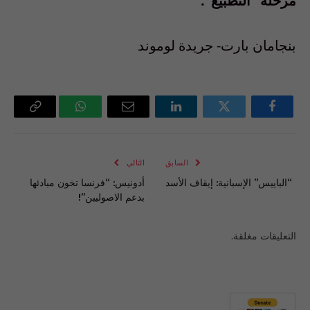
مرحلة “التطبيع”.
بنجامان بارت- جريدة لوموند
فيسبوك
تويتر
لينكدإن
البريد
واتساب
Copy
الإلكتروني
Link
السابق
التالي
“الباييس” الإسبانية: إيقاف الأسد
أدونيس: “فرنسا تخون مبادئها
بدعم الاصوليين”!
التعليقات مغلقة.