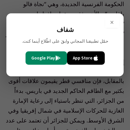
الحكومة الفرنسية الجديدة، وهي “نجاة فالو
بلقاسم”. والأهم، فقد سبق لمحافظ باريس
×
“برتران دولانويه”، والمرشحة الرئاسية السابقة
شفاف
“سيغولين رويال”، و”جاك لانغ” أن قاموا بزيارة قطر
حمّل تطبيقنا المجاني وابقَ على اطّلاع أينما كنت.
مراراً.
Google Play
App Store
إستياء جزائري من رعاية قطر للحركات الإسلامية
بالمقابل، فإن منافسي قطر يقيمون علاقات أقوى
بكثير مع الطاقم الحاكم الجديد في باريس. بدءاً
من الجزائر، التي تنظر باستياء إلى رعاية الإمارة
الغازية للحركات الإسلامية في شمال إفريقيا وفي
الشرق الأوسط. ويمكن للجزائر أن تعتمد على عدد