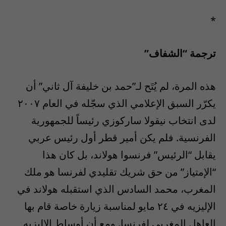
*
ترجمة “الشفاف”
هذه المرة، لم يُتَح لـ”حمد بن خليفة آل ثاني” أن
يكرّر السبق الإعلامي الذي سجّله في العام ٢٠٠٧
لدى انتخاب نيقولا ساركوزي رئيساً للجمهورية
الفرنسية. فلم يكن أمير قطر أول رئيس عربي
يقابل “الرئيس” فرنسوا هولاند، بل كان هذا
“الإمتياز” من حق شريك تقليدي لفرنسا هو ملك
المغرب، محمد السادس الذي استقبله هولاند في
الإليزيه في ٢٤ مايو لمناسبة زيارة خاصة قام بها
العاهل المغربي لفرنسا. ومع أن أوساط الإليزيه