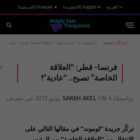
العربية
English
(
الإنجليزية
)
Français
(
الفرنسية
)
»
أنت الآن تتصفح:
الرئيسية
فرنسا- قطر: “العلاقة الخاصة” تصبح.. “عادية”!
فرنسا- قطر: “العلاقة
الخاصة” تصبح.. “عادية”!
بواسطة
4 يونيو 2012
ON
SARAH AKEL
غير مصنف
تركّز جريدة “لوموند” في مقالها التالي على
الإنتقال من “العلاقة الخاصة” بين الرئيس