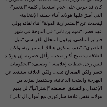
كان قد حرص على عدم استخدام كلمة “التغيير”-
التي أصرّ عليها هولاند أثناء حملته الإنتخابية-
ليتحدث عن “إستمرارية الدولة” أثناء لقائه بولي
عهد قطر، “تميم بن ثاني” في الدوحة في شهر
فبراير الماضي. ويقول المحلل الفرنسي “نبيل
الناصري”: “نعم، ستكون هنالك استمرارية، ولكن
العلاقة ستصبح أكثر صحية، وأقل حصرية. إن هولاند
ليس رجل خبطات إعلامية. ” ويضيف: “الحكومات
تتغير ولكن المصالح تبقى. ولكن العلاقة ستبتعد عن
البهرجة والضجة الدعائية، وستتميز بمزيد من
الإعتدال والتقشق. فبصفته “إشتراكياً”، لن يقيم
هولاند نفس علاقة ساركوزي مع أموال آل ثاني”!