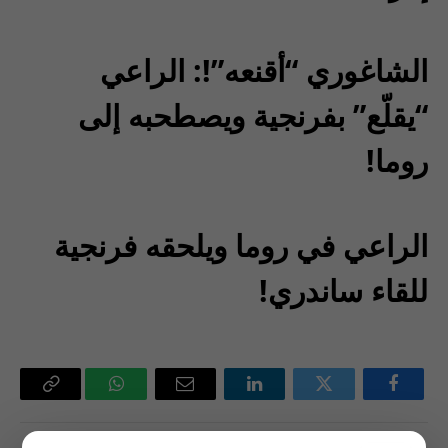
الشاغوري “أقنعه”!: الراعي
“يقلّع” بفرنجية ويصطحبه إلى
روما!
الراعي في روما ويلحقه فرنجية
للقاء ساندري!
فيسبوك
تويتر
لينكدإن
البريد
واتساب
Copy
الإلكتروني
Link