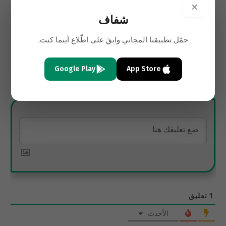
×
السابق
التالي
شفاف
بين مثلث التماسيح ومربع
الأغلبية الشيعية الصامتة… متى
الوحوش
تنطق؟
حمّل تطبيقنا المجاني وابقَ على اطّلاع أينما كنت.
Google Play
App Store
الاشتراك
1
تعليق
الأحدث