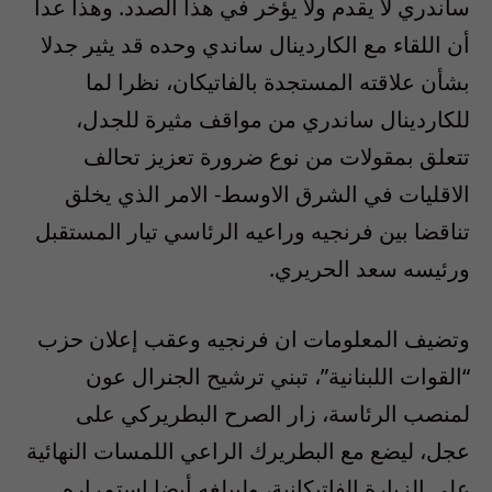
ساندري لا يقدم ولا يؤخر في هذا الصدد. وهذا عدا
أن اللقاء مع الكاردينال ساندي وحده قد يثير جدلا
بشأن علاقته المستجدة بالفاتيكان، نظرا لما
للكاردينال ساندري من مواقف مثيرة للجدل،
تتعلق بمقولات من نوع ضرورة تعزيز تحالف
الاقليات في الشرق الاوسط- الامر الذي يخلق
تناقضا بين فرنجيه وراعيه الرئاسي تيار المستقبل
ورئيسه سعد الحريري.
وتضيف المعلومات ان فرنجيه وعقب إعلان حزب
“القوات اللبنانية”، تبني ترشيح الجنرال عون
لمنصب الرئاسة، زار الصرح البطريركي على
عجل، ليضع مع البطريرك الراعي اللمسات النهائية
على الزيارة الفاتيكانية، وليبلغه أيضا إستمراره