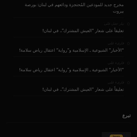
مخرج جديد للمودعين المُحتجزة ودائعهم في لبنان: بورصة
بيروت
على
بيار عقل
تعليقاً على شعار “العيش المشترك”.. في لبنان!
على
قارىء
“الأخبار” الشيوعية ـ الإسلامية و”رواية” اعتقال رياض سلامة!
على
قارىء
“الأخبار” الشيوعية ـ الإسلامية و”رواية” اعتقال رياض سلامة!
على
قارىء
تعليقاً على شعار “العيش المشترك”.. في لبنان!
تبرع