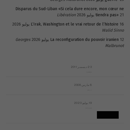
Disparus du Sud-Liban «Si cela dure encore, mon cœur ne
21 يوليو 2026
tiendra pas»
Libération
16 يوليو 2026
L’Irak, Washington et le vrai retour de l’histoire
Walid Sinno
12 يوليو 2026
La reconfiguration du pouvoir iranien
Georges
Malbrunot
23 ديسمبر 2011
عائلة المهندس طارق الربعة: أين دولة القانون والموسسات؟
8 مارس 2008
رسالة مفتوحة لقداسة البابا شنوده الثالث
19 يوليو 2023
إشكاليات التقويم الهجري، وهل يجدي هذا التقويم أيُ نفع؟