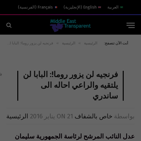
العربية
English
(
الإنجليزية
)
Français
(
الفرنسية
)
»
»
أنت الآن تتصفح:
الرئيسية
الرئيسية
فرنجيه لن يزور روما!: البابا لن يلتقيه والراعي احاله الى ساندري ‎
فرنجيه لن يزور روما!: البابا لن
يلتقيه والراعي احاله الى
ساندري ‎
بواسطة
خاص بالشفاف
21 يناير 2016
ON
الرئيسية
عدل النائب المرشح لرئاسة الجمهورية سليمان