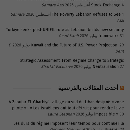
4 أغسطس 2026
Stock Exchange
Samara Azzi
1 أغسطس 2026
The Poverty Lebanon Refuses to See
Samara
Azzi
Türkiye seeks post-UNIFIL role as Lebanon builds new security
31 يوليو 2026
framework
Yusuf Kanli
29 يوليو 2026
Kuwait and the Future of U.S. Power Projection
E.
Dent
Strategic Assessment: From Regime Change to Strategic
27 يوليو 2026
Neutralization
Shaffaf Exclusive
أحدث المقالات بالفرنسية
A Zaoutar El-Gharbiyé, village du sud du Liban désigné « zone
pilote » : « Les Israéliens ont tout détruit pour rendre la vie
30 يوليو 2026
impossible »
Laure Stephan
Les durs du régime imposent leur tempo pour continuer la
23 يوليو 2026
guerre
Georges Malbrunot