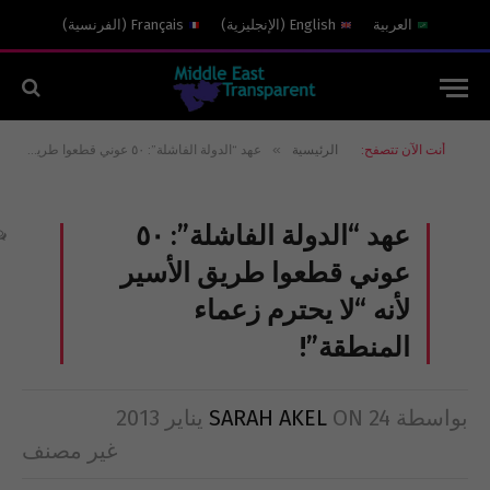
العربية
English
(
الإنجليزية
)
Français
(
الفرنسية
)
»
أنت الآن تتصفح:
الرئيسية
عهد “الدولة الفاشلة”: ٥٠ عوني قطعوا طريق الأسير لأنه “لا يحترم زعماء المنطقة”!
عهد “الدولة الفاشلة”: ٥٠
عوني قطعوا طريق الأسير
لأنه “لا يحترم زعماء
المنطقة”!
بواسطة
24 يناير 2013
ON
SARAH AKEL
غير مصنف