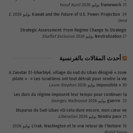
31 يوليو 2026
framework
Yusuf Kanli
29 يوليو 2026
Kuwait and the Future of U.S. Power Projection
E.
Dent
Strategic Assessment: From Regime Change to Strategic
27 يوليو 2026
Neutralization
Shaffaf Exclusive
أحدث المقالات بالفرنسية
A Zaoutar El-Gharbiyé, village du sud du Liban désigné « zone
pilote » : « Les Israéliens ont tout détruit pour rendre la vie
30 يوليو 2026
impossible »
Laure Stephan
Les durs du régime imposent leur tempo pour continuer la
23 يوليو 2026
guerre
Georges Malbrunot
Disparus du Sud-Liban «Si cela dure encore, mon cœur ne
21 يوليو 2026
tiendra pas»
Libération
16 يوليو 2026
L’Irak, Washington et le vrai retour de l’histoire
Walid Sinno