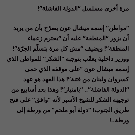
مرة أخرى مسلسل “الدولة الفاشلة”!
“مواطن” إسمه ميشال عون يصرّح بأن من يريد
أن يزور “المنطقة” عليه أن “يحترم زعماء
المنطقة”! ويضيف “مش كل مرة بتسلّم الجرّة”!
ووزير داخلية يعقّب بتوجبه “الشكر” للمواطن الذي
إسمه ميشال عون “على موقفه الذي حمى
كسروان ولبنان من فتنة”! هذا العهد هو عهد
“الدولة الفاشلة”.. “بامتياز”! وهذا بعد أسابيع من
توجيهه الشكر للشيخ الأسير لأنه “وافق” على فتح
طريق الجنوب! “دولة أبو ملحم” من ورطة إلى
ورطة..!