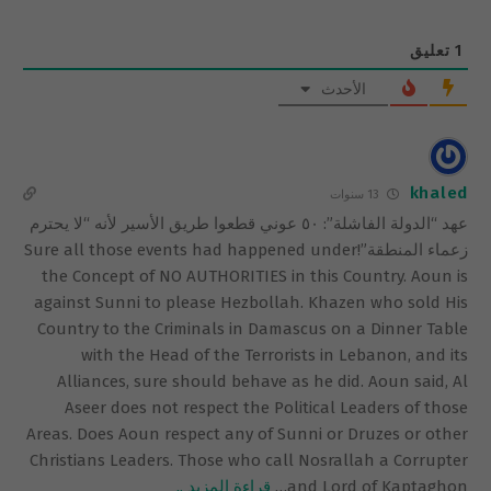
1
تعليق
الأحدث
khaled
13 سنوات
عهد “الدولة الفاشلة”: ٥٠ عوني قطعوا طريق الأسير لأنه “لا يحترم
زعماء المنطقة”!Sure all those events had happened under
the Concept of NO AUTHORITIES in this Country. Aoun is
against Sunni to please Hezbollah. Khazen who sold His
Country to the Criminals in Damascus on a Dinner Table
with the Head of the Terrorists in Lebanon, and its
Alliances, sure should behave as he did. Aoun said, Al
Aseer does not respect the Political Leaders of those
Areas. Does Aoun respect any of Sunni or Druzes or other
Christians Leaders. Those who call Nosrallah a Corrupter
and Lord of Kaptaghon
…
قراءة المزيد ..