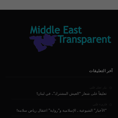
آخر التعليقات
على
بيار عقل
تعليقاً على شعار “العيش المشترك”.. في لبنان!
على
قارىء
“الأخبار” الشيوعية ـ الإسلامية و”رواية” اعتقال رياض سلامة!