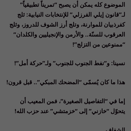
الموضوع كله يمكن أن يصبح “تمريناً تطبيقياً”
لـ”قانون إيلي الفرزلي” للإنتخابات النيابية: ثلج
كفرذبيان للموارنة، وتلج أرز الشوف للدروز، وثلج
العرقوب للسنّة.. والأرمن والإنجيليين والكلدان”
“ممنوعين من التزلج”!
نسينا: و”نفط الجنوب للجنوب” ولـ”حركة أمل”!
هذا ما كان يُسمّى “المضحك المبكي”.. قبل قرون!
إما في “التفاصيل الصغيرة”، فمن المعيب أن
يتحوّل “خازني” إلى “خزمتشي” عند حزب الله!
الشفاف