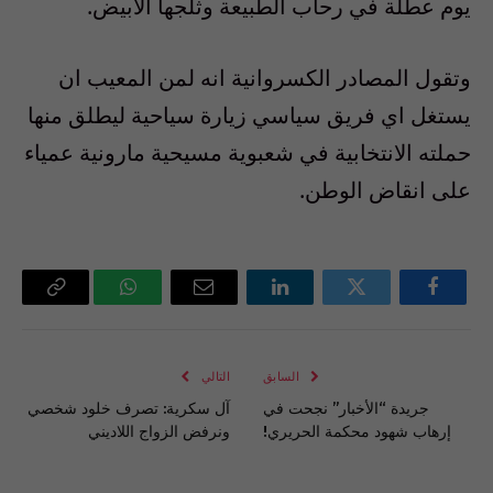
يوم عطلة في رحاب الطبيعة وثلجها الابيض.
وتقول المصادر الكسروانية انه لمن المعيب ان
يستغل اي فريق سياسي زيارة سياحية ليطلق منها
حملته الانتخابية في شعبوية مسيحية مارونية عمياء
على انقاض الوطن.
فيسبوك
تويتر
لينكدإن
البريد
واتساب
Copy
الإلكتروني
Link
السابق
التالي
جريدة “الأخبار” نجحت في
آل سكرية: تصرف خلود شخصي
إرهاب شهود محكمة الحريري!
ونرفض الزواج اللاديني