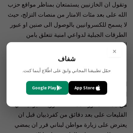
وتقول ان الخازنيين يستمتعان بمناظر مواقع حزب
الله على بعد مئات الامتار من منصات التزلج، حيث
لا يسمح للكسروانيين بالوصول الى صنين او عبور
الطرقات الجبلية لدواعي امنية تتعلق بامن
المقاومة وشبكة اتصالاتها ومنظومة صواريخها، ام
×
ان هذا الامر لا يتصل بامن الكسروانيين؟!
شفاف
حمّل تطبيقنا المجاني وابقَ على اطّلاع أينما كنت.
وتضيف المصادر انه
كان الاجدى بالوزير والنائب
السابق فريد هيكل الخازن ان لا يستضيف سفير
Google Play
App Store
النظام السوري “علي عبد الكريم علي”
والمئات
من جماعة محور الممانعة السورية الايرانية في
القليعات على بعد دقائق من كفرذبيان قبل ان
يعترض على زيارة مواطن لبناني قرر ان يمضي