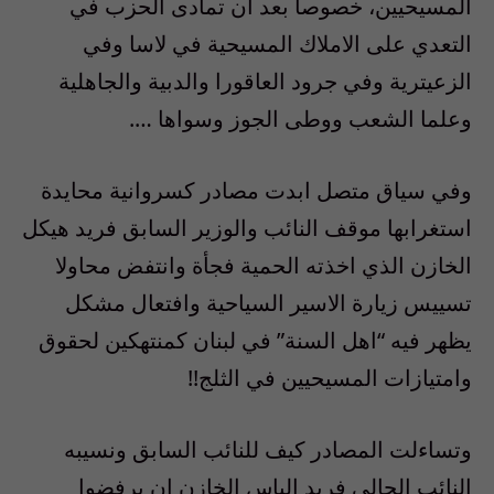
المسيحيين، خصوصا بعد ان تمادى الحزب في
التعدي على الاملاك المسيحية في لاسا وفي
الزعيترية وفي جرود العاقورا والدبية والجاهلية
وعلما الشعب ووطى الجوز وسواها ….
وفي سياق متصل ابدت مصادر كسروانية محايدة
استغرابها موقف النائب والوزير السابق فريد هيكل
الخازن الذي اخذته الحمية فجأة وانتفض محاولا
تسييس زيارة الاسير السياحية وافتعال مشكل
يظهر فيه “اهل السنة” في لبنان كمنتهكين لحقوق
وامتيازات المسيحيين في الثلج!!
وتساءلت المصادر كيف للنائب السابق ونسيبه
النائب الحالي فريد الياس الخازن ان يرفضوا