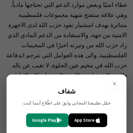
غطاء امنيًا وبعض موارد الدعم التي تحتاجها مادياً.
وهي علاقة ستفتح شهية مجموعات فلسطينية
متناثرة بهدف استثمار نفوذ حزب الله لدى الاجهزة
الامنية من جهة، والاستفادة من الدعم المادي الذي
زاد حزب الله من وتيرته اخيرًا في المخيمات
الفلسطينية. والى هذه العوامل التي تترجم اندفاعة
حزب الله في مخيم عين الحلوة، لا تغيب عن باله
ظاهرة الشيخ احمد الاسير التي، وان كان الملتفون
×
حولها من ابناء صيدا، إلا أن مراقبيها يشيرون الى
شفاف
تمددها نحو مخيم عين الحلوة وتمددها فلسطينيًا.
حمّل تطبيقنا المجاني وابقَ على اطّلاع أينما كنت.
وان كان ما يقلق حزب الله ويزعج اقرانه من
Google Play
App Store
الاسلاميين في المخيم، ومنهم “عصبة الانصار”، هو