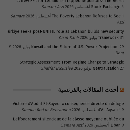
A New Exit for Lebanon’s Trapped Depositors- The Beirut
4 أغسطس 2026
Stock Exchange
Samara Azzi
1 أغسطس 2026
The Poverty Lebanon Refuses to See
Samara
Azzi
Türkiye seeks post-UNIFIL role as Lebanon builds new security
31 يوليو 2026
framework
Yusuf Kanli
29 يوليو 2026
Kuwait and the Future of U.S. Power Projection
E.
Dent
Strategic Assessment: From Regime Change to Strategic
27 يوليو 2026
Neutralization
Shaffaf Exclusive
أحدث المقالات بالفرنسية
Victoire d’Abdul El-Sayed: « conséquence directe du déluge
9 أغسطس 2026
d’Al-Aqsa »!!
Simone Rodan-Benzaquen
L’effondrement silencieux de la classe moyenne oubliée du
9 أغسطس 2026
Liban
Samara Azzi