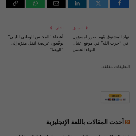
فيسبوك
تويتر
لينكدإن
البريد
واتساب
Copy
الإلكتروني
Link
السابق
التالي
نهاد المشنوق يتّهم: صور لمسؤول
أعضاء “المجلس الوطني الليبي”
في “حزب الله” في موقع اغتيال
يوقّعون عريضة لنقل مقرّه إلى
اللواء الحسن
“البيضا”
التعليقات مغلقة.
أحدث المقالات باللغة الإنجليزية