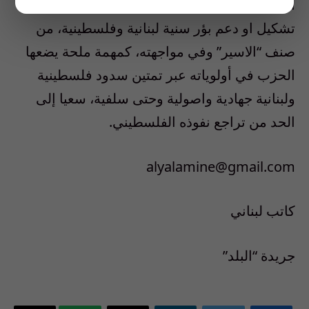
أنهم يتنافسون على الجمهور نفسه، لذا يأتي
تشكيل او دعم بؤر سنية لبنانية وفلسطينية، من
صنف “الاسير” وفي مواجهته، كمهمة ملحة يضعها
الحزب في أولوياته عبر تمتين سدود فلسطينية
ولبنانية جهادية واصولية وحتى سلفية، سعيا إلى
الحد من تراجع نفوذه الفلسطيني.
alyalamine@gmail.com
كاتب لبناني
جريدة “البلد”