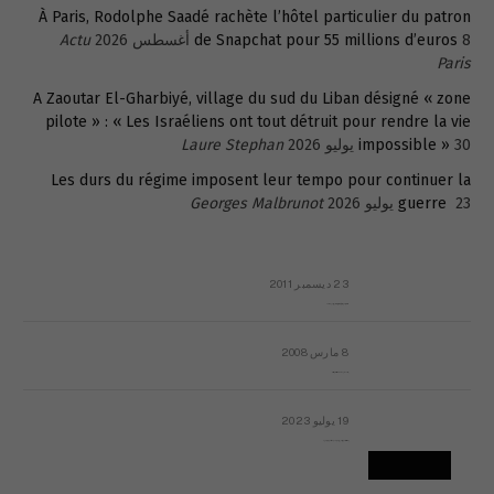
À Paris, Rodolphe Saadé rachète l’hôtel particulier du patron
8 أغسطس 2026
de Snapchat pour 55 millions d’euros
Actu
Paris
A Zaoutar El-Gharbiyé, village du sud du Liban désigné « zone
pilote » : « Les Israéliens ont tout détruit pour rendre la vie
30 يوليو 2026
impossible »
Laure Stephan
Les durs du régime imposent leur tempo pour continuer la
23 يوليو 2026
guerre
Georges Malbrunot
23 ديسمبر 2011
عائلة المهندس طارق الربعة: أين دولة القانون والموسسات؟
8 مارس 2008
رسالة مفتوحة لقداسة البابا شنوده الثالث
19 يوليو 2023
إشكاليات التقويم الهجري، وهل يجدي هذا التقويم أيُ نفع؟