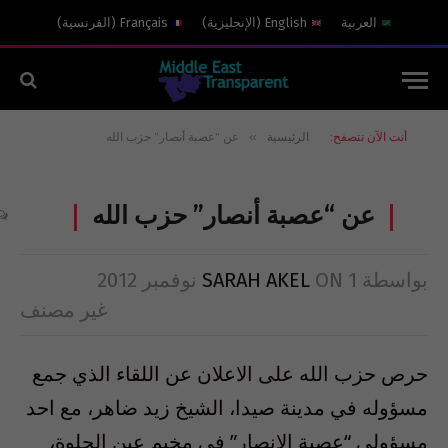
العربية
English
(
الإنجليزية
)
Français
(
الفرنسية
)
»
أنت الآن تتصفح:
الرئيسية
عن “عصبة أنصار” حزب الله
عن “عصبة أنصار” حزب الله
بواسطة
1 نوفمبر 2012
ON
SARAH AKEL
غير مصنف
حرص حزب الله على الاعلان عن اللقاء الذي جمع
مسؤوله في مدينة صيدا، الشيخ زيد ضاهر، مع احد
مسؤولي “عصبة الانصار” في مخيم عين الحلوة،