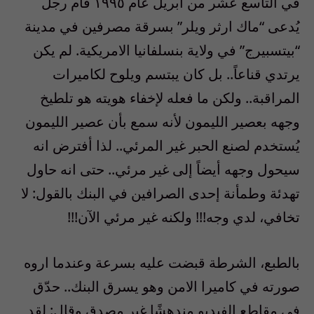
في التاسع عشر من ابريل عام ١٩٩٥ قام رجل
يُدعى “ماك ارثر ويلر” بسرقة مصرفين في مدينة
“بيتسبيرج” في ولاية بنسلفانيا الامريكية. لم يكن
يرتدي قناعاً.. بل كان يبتسم ويلوح لكاميرات
المراقبة.. ولكن ما فعله لإخفاء هويته هو تلطيخ
وجهه بعصير الليمون لأنه سمع بأن عصير الليمون
يُستخدم لصنع الحبر غير المرئي.. لذا أفترض انه
سيحول وجهه أيضاً إلى غير مرئي.. حتى انه حاول
تهدئة وطمأنة إحدى الصرافين في البنك بالقول: لا
تخافي، لدي وجه!!! ولكنه غير مرئي الآن!!!
بالطبع، الشرطة قبضت عليه بسرعة وعندما اروه
صورته في كاميرا الامن وهو يسرق البنك.. حدّق
في مقاطع الفيديو مندهشًا غير مصدق وقال: لقد