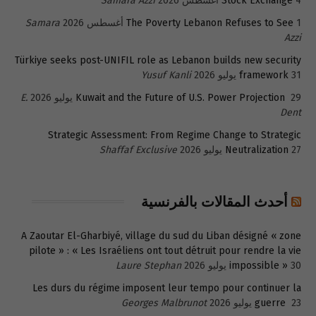
4 أغسطس 2026
Stock Exchange
Samara Azzi
1 أغسطس 2026
The Poverty Lebanon Refuses to See
Samara
Azzi
Türkiye seeks post-UNIFIL role as Lebanon builds new security
31 يوليو 2026
framework
Yusuf Kanli
29 يوليو 2026
Kuwait and the Future of U.S. Power Projection
E.
Dent
Strategic Assessment: From Regime Change to Strategic
27 يوليو 2026
Neutralization
Shaffaf Exclusive
أحدث المقالات بالفرنسية
A Zaoutar El-Gharbiyé, village du sud du Liban désigné « zone
pilote » : « Les Israéliens ont tout détruit pour rendre la vie
30 يوليو 2026
impossible »
Laure Stephan
Les durs du régime imposent leur tempo pour continuer la
23 يوليو 2026
guerre
Georges Malbrunot