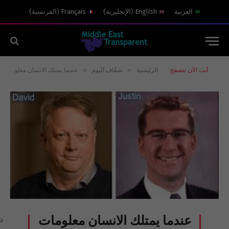
العربية
English
(
الإنجليزية
)
Français
(
الفرنسية
)
»
»
أنت الآن تتصفح:
الرئيسية
شفّاف اليوم
عندما يمتلك الانسان معلومات سطحية وضئيلة جداً ويبالغ في قدراته المعرفية!
عندما يمتلك الانسان معلومات