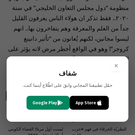
منظومة “دول مجلس التعاون الخليجي” في سنة
٢٠٢٠.. فقط تذكر ان هولاء الناس يعرفون القليل
جداً من العلم والمعرفة وهم يتفاخرون بها.. انهم
ليسوا مجانين، لكنهم يُعانون من “تأثير دانينغ
كروجر”! وهو في الواقع أخطر مرض لانه يؤثر على
العقل الجمعي ويجعل آراء الجماعات الكبيرة
×
منحصرة في دائرة ضيقة جداً من المعلومات.
شفاف
حمّل تطبيقنا المجاني وابقَ على اطّلاع أينما كنت.
فيسبوك
تويتر
لينكدإن
البريد
واتساب
Copy
Google Play
App Store
الإلكتروني
Link
السابق
التالي
النظريّة الخرقاء في فهم «حزب
ليست أول مرة!: القضاء الكويتي