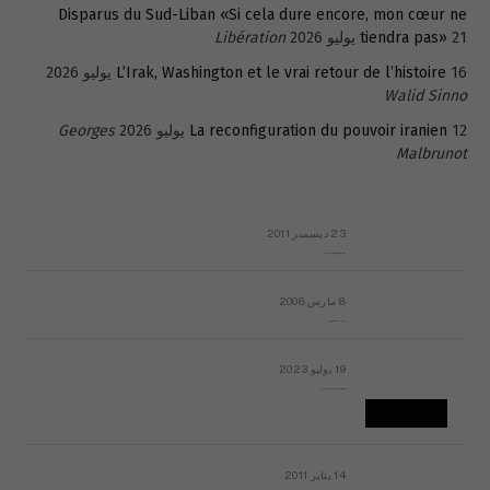
Disparus du Sud-Liban «Si cela dure encore, mon cœur ne
21 يوليو 2026
tiendra pas»
Libération
16 يوليو 2026
L’Irak, Washington et le vrai retour de l’histoire
Walid Sinno
12 يوليو 2026
La reconfiguration du pouvoir iranien
Georges
Malbrunot
23 ديسمبر 2011
عائلة المهندس طارق الربعة: أين دولة القانون والموسسات؟
8 مارس 2008
رسالة مفتوحة لقداسة البابا شنوده الثالث
19 يوليو 2023
إشكاليات التقويم الهجري، وهل يجدي هذا التقويم أيُ نفع؟
14 يناير 2011