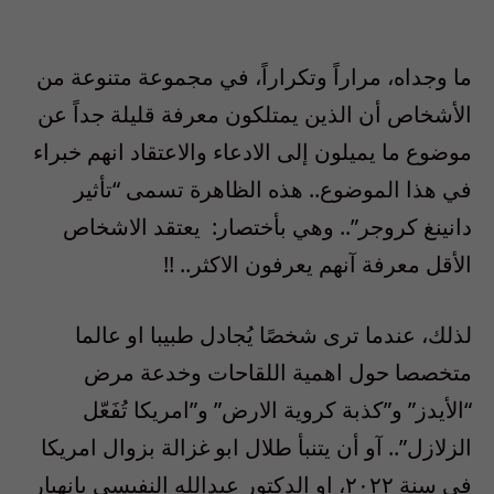
ما وجداه، مراراً وتكراراً، في مجموعة متنوعة من
الأشخاص أن الذين يمتلكون معرفة قليلة جداً عن
موضوع ما يميلون إلى الادعاء والاعتقاد انهم خبراء
في هذا الموضوع.. هذه الظاهرة تسمى “تأثير
دانينغ كروجر”.. وهي بأختصار: يعتقد الاشخاص
الأقل معرفة آنهم يعرفون الاكثر.. !!
لذلك، عندما ترى شخصًا يُجادل طبيبا او عالما
متخصصا حول اهمية اللقاحات وخدعة مرض
“الأيدز” و”كذبة كروية الارض” و”امريكا تُفَعّل
الزلازل”.. آو أن يتنبأ طلال ابو غزالة بزوال امريكا
في سنة ٢٠٢٢، او الدكتور عبدالله النفيسي بانهيار