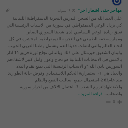
مهاجر حتى اشعار اخر*
17 سنوات
علي العبد الله من السجن: لندرس التجربة الديمقراطية اللبنانية
كي يزداد الوعي الديمقراطي في سورية من الاسباب الرئيسيةالتي
تعيق زيادة الوعي السياسي لدى شعبنا السوري الصابر
وممارسةحقه الطبيعي في التجربة الديمقراطية المنتشرة في كل
انحاء العالم والتي انتقلت حديثا لتعم وتشمل وطننا العربي الحبيب
ولبنان الشقيق خيرمثال على ذلك وبالتالي نجاح ثورة فريق 14 اذار
بالامس في الانتخابات اللبنانية هو نجاح وعون وامل كبير لاشقاءهم
السوريين باذن الله *و الاسباب الرئيسية التي تمنع تقدم البلاد
والعباد هي: 1- استمرارية الحكم اللاستبدادي وفرض حالة الطوارئ
منذ عام63 2-استعمال جميع اساليب القمع والظلم
والاضطهادلترويع الشعب 3- اعتقال الالاف من احرار سورية
واصحاب
…
قراءة المزيد ..
0