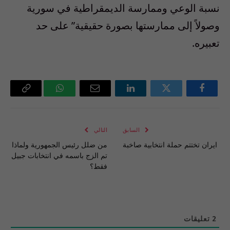
نسبة الوعي وممارسة الديمقراطية في سورية
وصولاً إلى ممارستها بصورة حقيقية” على حد
تعبيره.
فيسبوك
تويتر
لينكدإن
البريد
واتساب
Copy
الإلكتروني
Link
السابق
التالي
ايران تختتم حملة انتخابية صاخبة
من ضلل رئيس الجمهورية ولماذا
تم الزج باسمه في انتخابات جبيل
فقط؟
2
تعليقات