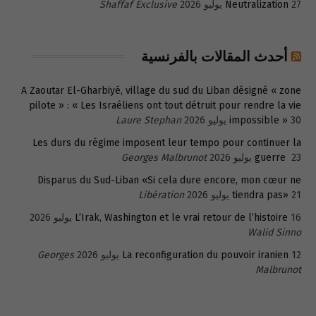
27 يوليو 2026
Neutralization
Shaffaf Exclusive
أحدث المقالات بالفرنسية
A Zaoutar El-Gharbiyé, village du sud du Liban désigné « zone
pilote » : « Les Israéliens ont tout détruit pour rendre la vie
30 يوليو 2026
impossible »
Laure Stephan
Les durs du régime imposent leur tempo pour continuer la
23 يوليو 2026
guerre
Georges Malbrunot
Disparus du Sud-Liban «Si cela dure encore, mon cœur ne
21 يوليو 2026
tiendra pas»
Libération
16 يوليو 2026
L’Irak, Washington et le vrai retour de l’histoire
Walid Sinno
12 يوليو 2026
La reconfiguration du pouvoir iranien
Georges
Malbrunot