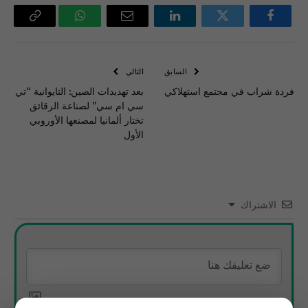
فيسبوك
تويتر
لينكدإن
البريد
واتساب
Copy
الإلكتروني
Link
السابق
التالي
فردة شراب في مجتمع استهلاكي
بعد تهديدات الصين: التايوانية “تي
سي ام سي” لصناعة الرقائق
تختار ألمانيا لمصنعها الأوروبي
الأول
الاشتراك