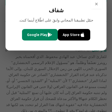
×
شفاف
1
تعليق
حمّل تطبيقنا المجاني وابقَ على اطّلاع أينما كنت.
الأحدث
Google Play
App Store
بيار عقل
2 سنوات
للقارئ الذي تساءل: عبد الهادي محفوظ، الذي أقحمناه بخبر
رويترز تعسّفاً وظلماً، هو “مسؤول الإعلام الرسمي الخنفشاري”
السوري-الحزب اللهي من زمن الإحتلال السوري للبنان.. وإلى الأبد!
تذكرناه عند قراءة القرار “الخنفشاري” الصادر عن حكومة العراق.
لماذا القرار “خنفشاري”؟ لأن “المثلية” أو “الشذوذ الجنسي” أو.. أو..
ليست ممنوعة في القانون العراقي (ولا حتى في القانون الإيراني)!
ولم تنتبه حكومة العراق إلى أنه كان عليها أن تمنع “المثلية” قبل أن
تحظر الكلام عنها!!! والأكثر مدعاة للضحك أن قرار حكومة العراق
الخنفشارية جاء فيه “عقوبة انتهاك هذا القرار لم تتحدد بعد لكنها قد
تنطوي على غرامة”!! وقد لا تنطوي…؟؟ والمغزى من ذلك