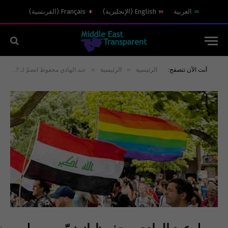
العربية
English
(
الإنجليزية
)
Français
(
الفرنسية
)
»
»
أنت الآن تتصفح:
الرئيسية
الرئيسية
عبد الهادي محفوظ انضمّ لـ”الحشد الشعبي”!: العراق يحظر على وسائل الإعلام استخدام مصطلح “المثلية الجنسية”