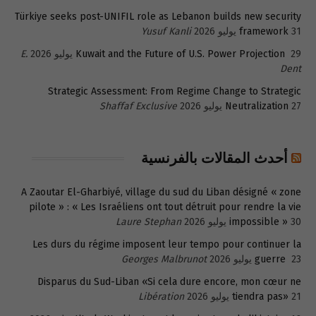
Türkiye seeks post-UNIFIL role as Lebanon builds new security
31 يوليو 2026
framework
Yusuf Kanli
29 يوليو 2026
Kuwait and the Future of U.S. Power Projection
E.
Dent
Strategic Assessment: From Regime Change to Strategic
27 يوليو 2026
Neutralization
Shaffaf Exclusive
أحدث المقالات بالفرنسية
A Zaoutar El-Gharbiyé, village du sud du Liban désigné « zone
pilote » : « Les Israéliens ont tout détruit pour rendre la vie
30 يوليو 2026
impossible »
Laure Stephan
Les durs du régime imposent leur tempo pour continuer la
23 يوليو 2026
guerre
Georges Malbrunot
Disparus du Sud-Liban «Si cela dure encore, mon cœur ne
21 يوليو 2026
tiendra pas»
Libération