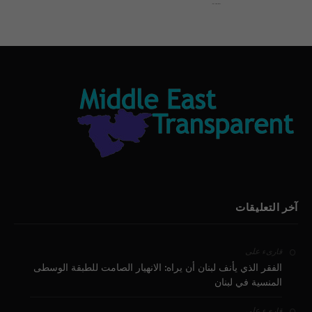
بيان الأقباط وحتمية التغيير ودعوة للتوقيع
آخر التعليقات
على
قارىء
الفقر الذي يأنف لبنان أن يراه: الانهيار الصامت للطبقة الوسطى
المنسية في لبنان
على
قارىء