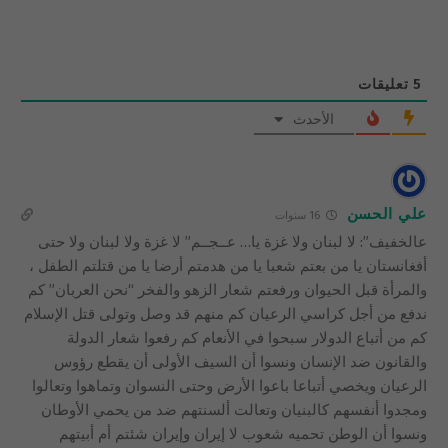
5
تعليقات
الأحدث
علي الحسن
16 سنوات
عالخفيف”: لا لبنان ولا غزة يا… عــجــم” لا غزة ولا لبنان ولا حتى
أفغانستان يا من بعتم شعبا يا من هدمتم أرضا يا من قتلتم الطفل ،
والمرأة قبل الحيوان ورفعتم شعار الزهو والفخر “نحن العربان” كم
ندفع من أجل كراسي الرعيان كم منهم قد وصل وتولى قتل الإسلام
كم من أتباع الدولار سبحوا في الأنعام كم رفعوا شعار الدولة
والقانون ضد الإنسان ونسوا أن السيف الأولى أن يقطع رؤوس
الرعيان ويخصي أتباعا باعوا الأرض وحتى النسوان وتماهوا وتعالوا
ومجدوا أنفسهم كالبنيان وتعالت ألسنتهم ضد من يحمي الأوطان
ونسوا أن الوطن تحميه شعوب لا إيران وإيران شئتم أم أبيتهم