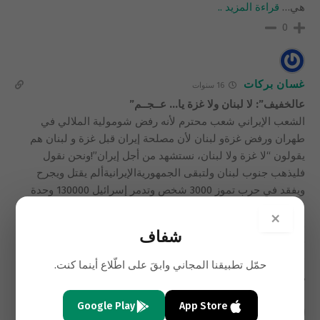
هي
…
قراءة المزيد ..
0
غسان بركات
16 سنوات
عالخفيف”: لا لبنان ولا غزة يا… عــجــم”
الشعب الإيراني شعب محترم لأنه رفض شومولية الملالي في
طهران ورفض غزةو لبنان لأن مصلحة إيران قبل غزة و لبنان هم
يقولون “لا غزة ولا لبنان، نستشهد من أجل إيران”!ونحن نقول
فليذهب جنوب لبنان ولتبقى الجمهوريةالإيرانيةألم يقتل ويجرح
ويفقد في حرب تموز 3000 شخص وتدمر إسرائيل 130000 وحدة
سكنية من دون حسبان الجسور والبنى التحتية وتلويث مياه البحر
×
وتدمير الكهرباءكله من أجل إيران برافو يا شعب إيران يا ريت شعب
شفاف
جنوب لبنان يصحوا من الغفوة ويصبح مثلكم ويقول لا إيران ولا نجاد
فقط فقط نريد الحياة في لبنان.
حمّل تطبيقنا المجاني وابقَ على اطّلاع أينما كنت.
0
Google Play
App Store