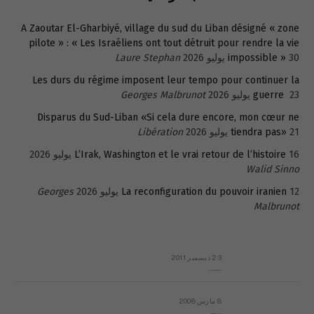
A Zaoutar El-Gharbiyé, village du sud du Liban désigné « zone
pilote » : « Les Israéliens ont tout détruit pour rendre la vie
30 يوليو 2026
impossible »
Laure Stephan
Les durs du régime imposent leur tempo pour continuer la
23 يوليو 2026
guerre
Georges Malbrunot
Disparus du Sud-Liban «Si cela dure encore, mon cœur ne
21 يوليو 2026
tiendra pas»
Libération
16 يوليو 2026
L’Irak, Washington et le vrai retour de l’histoire
Walid Sinno
12 يوليو 2026
La reconfiguration du pouvoir iranien
Georges
Malbrunot
23 ديسمبر 2011
عائلة المهندس طارق الربعة: أين دولة القانون والموسسات؟
8 مارس 2008
رسالة مفتوحة لقداسة البابا شنوده الثالث