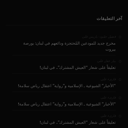
آخر التعليقات
على
فضيل حمّود - باريس
مخرج جديد للمودعين المُحتجزة ودائعهم في لبنان: بورصة
بيروت
على
بيار عقل
تعليقاً على شعار “العيش المشترك”.. في لبنان!
على
قارىء
“الأخبار” الشيوعية ـ الإسلامية و”رواية” اعتقال رياض سلامة!
على
قارىء
“الأخبار” الشيوعية ـ الإسلامية و”رواية” اعتقال رياض سلامة!
على
قارىء
تعليقاً على شعار “العيش المشترك”.. في لبنان!