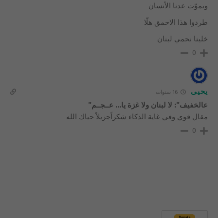
ويموّت عدنا الأنسان
طردوا هذا الاحمق هلّا
خلينا نحمي لبنان
0
يحيى
16 سنوات
عالخفيف”: لا لبنان ولا غزة يا… عــجــم”
مقال قوي وفي غاية الذكاء شكراًجزيلاً حياك الله
0