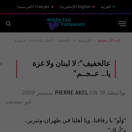
العربية
English
(
الإنجليزية
)
Français
(
الفرنسية
)
»
أنت الآن تتصفح:
الرئيسية
عالخفيف”: لا لبنان ولا غزة يا… عــجــم”
عالخفيف”: لا لبنان ولا غزة
يا… عــجــم”
بواسطة
19 سبتمبر 2009
ON
PIERRE AKEL
غير مصنف
“وَلَو” يا رفاقنا، ويا أهلنا في طهران،وتبريز..
و”أراك”