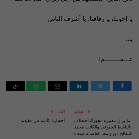
يا إخوتنا، يا رفاقنا، يا أشرف الناس
يا..
عـــجــــــــم!
فيسبوك
تويتر
لينكدإن
البريد
واتساب
Copy
الإلكتروني
Link
السابق
التالي
ما يزال مصيره مجهولا: إختطاف
أخطارنا كامنة في عقيدتنا
الناشط الحقوقي والكاتب محمد
المقالح من وسط العاصمة صنعاء