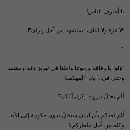
يا أشرف الناس!
“لا غزة ولا لبنان، نستشهد من أجل إيران”!
*
“وَلَو” يا رفاقنا وإخوتنا وأهلنا في تبريز وقم ومشهد،
وحتى في.. “بام” المهدّمة!
ألم نحتلّ بيروت إكراماً لكم؟
ألم نعدكم بأن لبنان سيظلّ بدون حكومة إلى الأبد،
وكله من أجل خاطركم؟