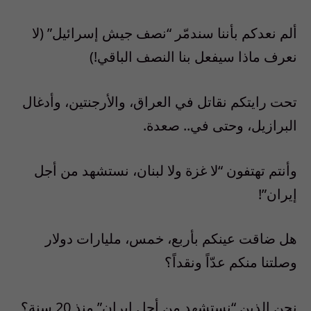
ألم نعدكم بأننا سندمّر “نصف جيش إسرائيل” (لا
نعرف ماذا سيفعل بنا النصف الباقي!)
تحت رايتكم نقاتل في العراق، والأرجنتين، وأدغال
البرازيل، وحتى في.. صعدة.
وأنتم تهتفون “لا غزة ولا لبنان، نستشهد من أجل
إيران”!
هل ضاقت عينكم بأربع، خمس، مليارات دولار
وصلتنا منكم عدّاً ونقداً؟
نحن الذين “نستشهد من أجل إيران” منذ 20 سنة؟