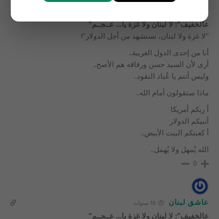
عربي شـريف
16 سنوات
عالخفيف”: لا لبنان ولا غزة يا… عــجــم”
“لا غزة ولا لبنان، نستشهد من أجل الدولار”!
أنا من إحدى الدول العربية..
أرى لأن السيد حسن ورفاقه هم الأصح..
وليس أنتم يا عُباد النقود..
ماذا ستقولون أمام الله..
أ ربكم أمريكا
أنبيكم الدولار
أ كعبتكم البيت الأبيض..
الله يُمهل ولا يُهمل..
0
عاشق لبنان
16 سنوات
عالخفيف”: لا لبنان ولا غزة يا… عــجــم”