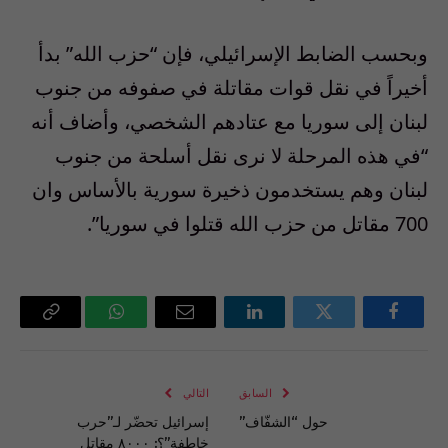
وبحسب الضابط الإسرائيلي، فإن “حزب الله” بدأ
أخيراً في نقل قوات مقاتلة في صفوفه من جنوب
لبنان إلى سوريا مع عتادهم الشخصي، وأضاف أنه
“في هذه المرحلة لا نرى نقل أسلحة من جنوب
لبنان وهم يستخدمون ذخيرة سورية بالأساس وان
700 مقاتل من حزب الله قتلوا في سوريا”.
فيسبوك
تويتر
لينكدإن
البريد
واتساب
Copy
الإلكتروني
Link
السابق
التالي
حول “الشفّاف”
إسرائيل تحضّر لـ”حرب
خاطفة”؟: ٨٠٠٠ مقاتل