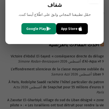
31 يوليو 2026
framework
Yusuf Kanli
شفاف
29 يوليو 2026
Kuwait and the Future of U.S. Power Projection
E.
Dent
حمّل تطبيقنا المجاني وابقَ على اطّلاع أينما كنت.
Strategic Assessment: From Regime Change to Strategic
27 يوليو 2026
Neutralization
Shaffaf Exclusive
Google Play
App Store
أحدث المقالات بالفرنسية
Victoire d’Abdul El-Sayed: « conséquence directe du déluge
9 أغسطس 2026
d’Al-Aqsa »!!
Simone Rodan-Benzaquen
L’effondrement silencieux de la classe moyenne oubliée du
9 أغسطس 2026
Liban
Samara Azzi
À Paris, Rodolphe Saadé rachète l’hôtel particulier du patron
8 أغسطس 2026
de Snapchat pour 55 millions d’euros
Actu
Paris
A Zaoutar El-Gharbiyé, village du sud du Liban désigné « zone
pilote » : « Les Israéliens ont tout détruit pour rendre la vie