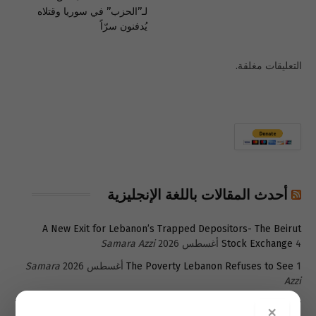
لـ”الحزب” في سوريا وقتلاه
يُدفنون سرّاً
التعليقات مغلقة.
أحدث المقالات باللغة الإنجليزية
A New Exit for Lebanon’s Trapped Depositors- The Beirut
4 أغسطس 2026
Stock Exchange
Samara Azzi
1 أغسطس 2026
The Poverty Lebanon Refuses to See
Samara
Azzi
Türkiye seeks post-UNIFIL role as Lebanon builds new security
×