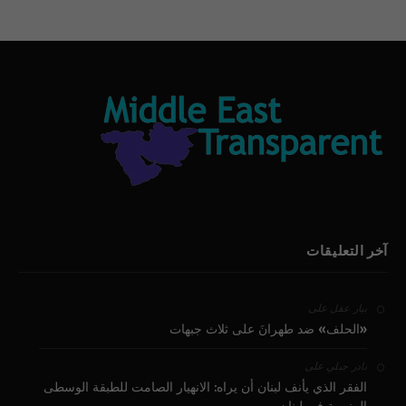
آخر التعليقات
على
بيار عقل
«الحلف» ضد طهرانَ على ثلاث جبهات
على
نادر جبلي
الفقر الذي يأنف لبنان أن يراه: الانهيار الصامت للطبقة الوسطى