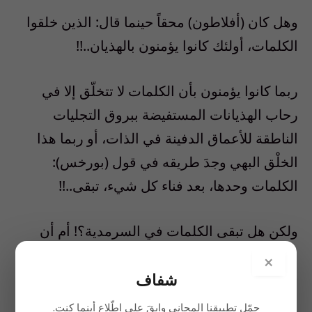
وهل كان (أفلاطون) محقاً حينما قال: الذين خلقوا
الكلمات، أولئك كانوا يؤمنون بالهذيان..!!
ربما كانوا يؤمنون بأن الكلمات لا تتخلّق إلا في
رحاب الهذيانات المستفيضة ببروق التجليات
الناطقة للأعماق الدفينة في الذات، أو ربما هذا
الخلْق البهي وجدَ طريقه في قول (بورخس):
الكلمات وحدها، بعد فناء كل شيء، تبقى..!!
ولكن هل تبقى الكلمات في السرمدية؟! أم أن
الخلق المتجدد للكلمات في رحلة الإنسان الطويلة،
×
قادر على أن يمنحها شرعية الأبدية؟!
شفاف
حمّل تطبيقنا المجاني وابقَ على اطّلاع أينما كنت.