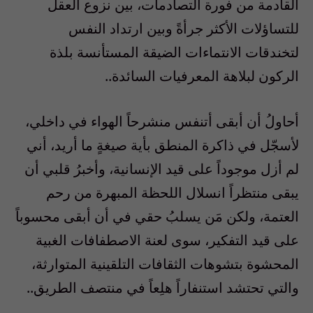
القادمة من فورة التصادمات، بين نزوع العقل
للتساؤلات الأكثر جرأةً وبين ارتداد النفس
لتخندقات الانتماءات الضيقة المستأنسة بلذة
الركون لبلاهة المعرفيات السائدة..
أحاولُ أن أبقى أتنفس منشرحاً الهواء في داخلي،
لأسجّل في ذاكرة المنطق بأية صيغةٍ ما أريد، أني
لم أزل موجوداً على قيد الإنسانية، وأخبرُ قلبي أن
يبقى منتظراً انسلال اللحظة المبهرة من رحم
العتمة، ولكن مَن يسلبُ حقي في أن أبقى محسوباً
على قيد التفكير، سوى لعنة الاصطفافات الغبية
المحشوة بتشوهات الثقافات التلقينية المتوارثة،
والتي تحتشد استنفاراً هلِعاً في منتصف الطريق..