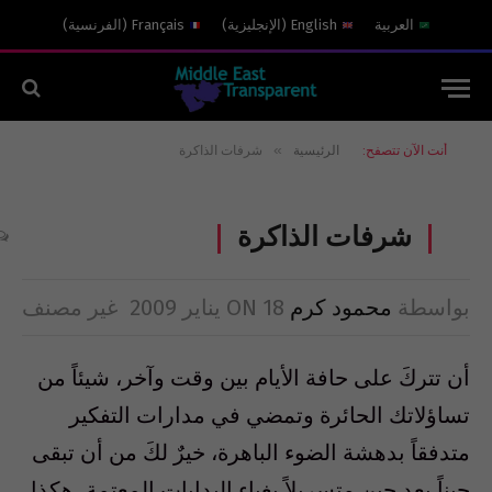
العربية
English
(
الإنجليزية
)
Français
(
الفرنسية
)
»
أنت الآن تتصفح:
الرئيسية
شرفات الذاكرة
شرفات الذاكرة
بواسطة
محمود كرم
18 يناير 2009
ON
غير مصنف
أن تتركَ على حافة الأيام بين وقت وآخر، شيئاً من
تساؤلاتك الحائرة وتمضي في مدارات التفكير
متدفقاً بدهشة الضوء الباهرة، خيرٌ لكَ من أن تبقى
حيناً بعد حين متسربلاً بغباء البدايات المعتمة، هكذا