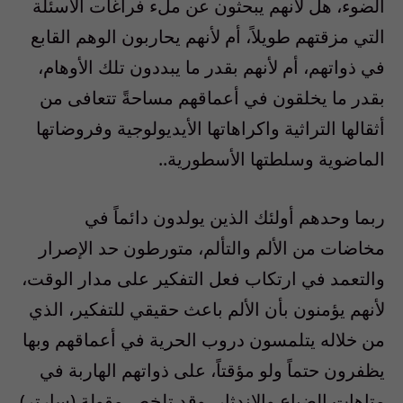
الضوء، هل لأنهم يبحثون عن ملء فراغات الأسئلة
التي مزقتهم طويلاً، أم لأنهم يحاربون الوهم القابع
في ذواتهم، أم لأنهم بقدر ما يبددون تلك الأوهام،
بقدر ما يخلقون في أعماقهم مساحةً تتعافى من
أثقالها التراثية واكراهاتها الأيديولوجية وفروضاتها
الماضوية وسلطتها الأسطورية..
ربما وحدهم أولئك الذين يولدون دائماً في
مخاضات من الألم والتألم، متورطون حد الإصرار
والتعمد في ارتكاب فعل التفكير على مدار الوقت،
لأنهم يؤمنون بأن الألم باعث حقيقي للتفكير، الذي
من خلاله يتلمسون دروب الحرية في أعماقهم وبها
يظفرون حتماً ولو مؤقتاً، على ذواتهم الهاربة في
متاهات الضياع والاندثار، وقد تلخص مقولة (سارتر)