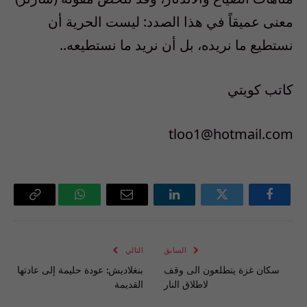
معنى عميقاً في هذا الصدد: ليست الحرية أن
نستطيع ما نريده، بل أن نريد ما نستطيعه..
كاتب كويتي
tloo1@hotmail.com
فيسبوك
تويتر
لينكدإن
البريد
واتساب
Copy
الإلكتروني
Link
السابق
التالي
سكان غزة يتطلعون الى وقف
بنغلاديش: عودة حليمة إلى عادتها
لاطلاق النار
القديمة