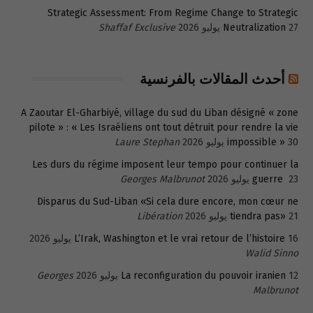
Strategic Assessment: From Regime Change to Strategic
27 يوليو 2026
Neutralization
Shaffaf Exclusive
أحدث المقالات بالفرنسية
A Zaoutar El-Gharbiyé, village du sud du Liban désigné « zone
pilote » : « Les Israéliens ont tout détruit pour rendre la vie
30 يوليو 2026
impossible »
Laure Stephan
Les durs du régime imposent leur tempo pour continuer la
23 يوليو 2026
guerre
Georges Malbrunot
Disparus du Sud-Liban «Si cela dure encore, mon cœur ne
21 يوليو 2026
tiendra pas»
Libération
16 يوليو 2026
L’Irak, Washington et le vrai retour de l’histoire
Walid Sinno
12 يوليو 2026
La reconfiguration du pouvoir iranien
Georges
Malbrunot