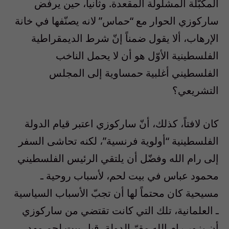
المكبّلة المشلولة المقعدة. وثانياً، حين يرفض
ساركوزي الحوار مع “حماس” لانه يصنّفها في خانة
الإرهاب، ألا يقول ضمناً إنّ شرط الديمقراطية
الفلسطينية الأوّل هو أن لا يحمل الناخب
الفلسطيني أغلبية حمساوية إلى المجلس
التشريعي؟
كان لافتاً، كذلك، أنّ ساركوزي اعتبر قيام الدولة
الفلسطينية “أولوية فرنسية”، لكنه تحاشى السفر
إلى رام الله وفضّل أن يلتقي الرئيس الفلسطيني
محمود عباس في بيت لحم، لأسباب روحية ـ
مسيحية كان محتماً لها أن تجبّ الأسباب السياسية
ـ العلمانية، تلك التي كانت تقتضي من ساركوزي
أن يزور رام الله مقرّ الدولة، قبل بيت لحم مهد