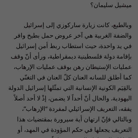
ميشيل سليمان؟
وبالطبع، كانت زيارة ساركوزي إلى إسرائيل
والضفة الغربية هي آخر عروض حمل بطيخ وافر
في يد واحدة، حيث استطاب ربط أمن إسرائيل
بإقامة دولة فلسطينية ديمقراطية، ورأى أنّ وقف
عمليات الإستيطان رهن بوقف عمليات الإرهاب،
كما أطلق للسانه العنان كلّ العنان في التغنّي
بالقِيَم الكونية الإنسانية التي تمثّلها إسرائيل الدولة
اليهودية. والحال أنّ أحداً لا يضمن، إذْ لا أحد أصلاً
يفقه، التعريف الإسرائيلي لمفردة “الإرهاب”،
وبالتالي فإنّ ارتهان أية سيرورة بمقتضيات هذا
التعريف يجعلها في حكم المؤودة في المهد، أو