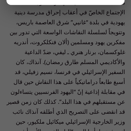
مكافحة العداء للسامية في فرنسا. وجاء هذا
الإجتماع الخاصّ في أعقاب إحراق مدرسة دينية
يهودية في بلدة “غانيي” شرق العاصمة باريس،
وتتويجاً لسلسلة النقاشات الواسعة التي تدور بين
مفكرين يهود ومسلمين (ألان فنكلكروت، أندريه
غلوكسمان، برنار هنري ـ ليفي، ضدّ الداعية
والأكاديمي المسلم طارق رمضان). آنذاك، كان
السفير الإسرائيلي في فرنسا، نسيم زفيلي، قد
أسبغ طابعاً دراماتيكياً على هذا النقاش حين قال
في مقابلة إذاعية إنّ “اليهود الفرنسيين يتساءلون
عن مستقبلهم في هذا البلد”. كذلك كان زمن قصير
قد انقضى على التصريح الذي أطلقه آنذاك نائب
وزير الخارجية الإسرائيلي ميكائيل ملكيور، حين