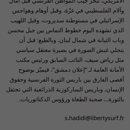
الأمريكي، تنخز جيب المواطن الفرنسي قبل آمال
وآلام الفلسطيني في غزّة، وقبل أوهام وهواجس
الإسرائيلي في مستوطنة سديروت، وقبل اللهيب
الذي تشهده اليوم خطوط التماس بين جبل محسن
وباب التبانة في شمال لبنان. وبالطبع: قبل أن
ينجلي غبش الصورة في بصيرة معتقل سياسي
مثل رياض سيف، النائب السابق ورئيس مكتب
الأمانة العامة لـ “إعلان دمشق”، فيميّز بوضوح
أقصى الفارق بين باريس الثورة الفرنسية وحقوق
الإنسان، وباريس الساركوزية الذرائعية التي تحتفل
بالثورة… صحبة الطغاة ورؤوس الدكتاتوريات.
s.hadidi@libertysurf.fr