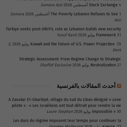
4 أغسطس 2026
Stock Exchange
Samara Azzi
1 أغسطس 2026
The Poverty Lebanon Refuses to See
Samara
Azzi
Türkiye seeks post-UNIFIL role as Lebanon builds new security
31 يوليو 2026
framework
Yusuf Kanli
29 يوليو 2026
Kuwait and the Future of U.S. Power Projection
E.
Dent
Strategic Assessment: From Regime Change to Strategic
27 يوليو 2026
Neutralization
Shaffaf Exclusive
أحدث المقالات بالفرنسية
A Zaoutar El-Gharbiyé, village du sud du Liban désigné « zone
pilote » : « Les Israéliens ont tout détruit pour rendre la vie
30 يوليو 2026
impossible »
Laure Stephan
Les durs du régime imposent leur tempo pour continuer la
23 يوليو 2026
guerre
Georges Malbrunot