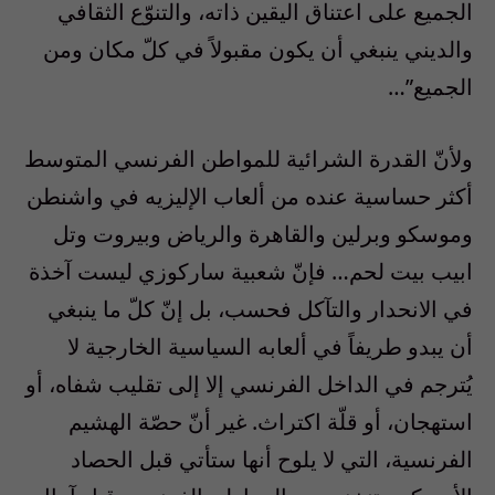
الجميع على اعتناق اليقين ذاته، والتنوّع الثقافي
والديني ينبغي أن يكون مقبولاً في كلّ مكان ومن
الجميع”…
ولأنّ القدرة الشرائية للمواطن الفرنسي المتوسط
أكثر حساسية عنده من ألعاب الإليزيه في واشنطن
وموسكو وبرلين والقاهرة والرياض وبيروت وتل
ابيب بيت لحم… فإنّ شعبية ساركوزي ليست آخذة
في الانحدار والتآكل فحسب، بل إنّ كلّ ما ينبغي
أن يبدو طريفاً في ألعابه السياسية الخارجية لا
يُترجم في الداخل الفرنسي إلا إلى تقليب شفاه، أو
استهجان، أو قلّة اكتراث. غير أنّ حصّة الهشيم
الفرنسية، التي لا يلوح أنها ستأتي قبل الحصاد