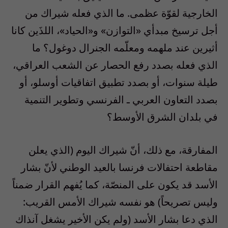
الخارجية لقوّة عظمى. ما الذي فعله شيراك من
أجل ترسيخ مبدأي «التوازن» و«الحياد»، اللذَين كانا
أثيرين عند ملهمه ومعلّمه الجنرال دوغول؟ ما
الذي فعله بصدد رفع الحصار عن الشعب العراقي،
طيلة سنوات، أو بصدد تطبيق اتفاقيات أوسلو، أو
بصدد التعاون العربي ـ الفرنسي وتطوير التنمية
في بلدان الشرق الأوسط؟
المفارقة، مع ذلك، أنّ شيراك اليوم (الذي يعلن
مقاطعة احتفالات فرنسا بالعيد الوطني لأنّ بشار
الأسد قد يكون على المنصّة، كما يُفهم القرار ضمناً
وليس تصريحاً) هو نفسه شيراك الأمس القريب:
الذي دعا بشار الأسد (ولم يكن الأخير يشغل آنذاك