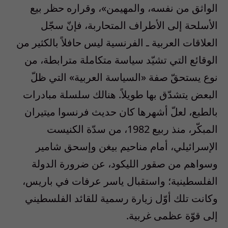
الواثق من نفسه، والمهيمن»، وقراره حظر بيع
الأسلحة إلى الأطراف المتحاربة، فإنّ سجّل
العلاقات العربية ـ الفرنسية ليس حافلاً بالكثير من
الوقائع التي تشيّد سياسة متكاملة مترابطة، من
نوع يستحقّ صفة «السياسة العربية» التي ظلّ
البعض يتشدّق بها طويلاً. هنالك سلسلة مبادرات
بالطبع، لعلّ أشهرها كان حديث فرنسوا ميتيران
المبكّر، منذ ربيع 1982، من سدّة الكنيست
الإسرائيلي، أمام مناحيم بيغن وإسحق شامير
وسواهم من صقور الليكود، عن ضرورة الدولة
الفلسطينية؛ واستقبال ياسر عرفات في باريس،
وكانت تلك أوّل زيارة رسمية للقائد الفلسطيني
إلى قوّة عظمى غربية.