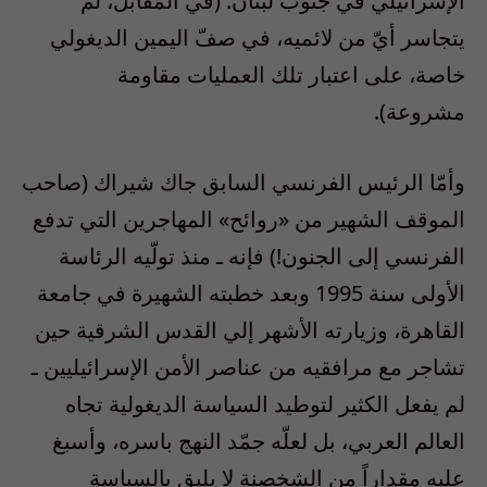
الإسرائيلي في جنوب لبنان. (في المقابل، لم
يتجاسر أيّ من لائميه، في صفّ اليمين الديغولي
خاصة، على اعتبار تلك العمليات مقاومة
مشروعة).
وأمّا الرئيس الفرنسي السابق جاك شيراك (صاحب
الموقف الشهير من «روائح» المهاجرين التي تدفع
الفرنسي إلى الجنون!) فإنه ـ منذ تولّيه الرئاسة
الأولى سنة 1995 وبعد خطبته الشهيرة في جامعة
القاهرة، وزيارته الأشهر إلي القدس الشرقية حين
تشاجر مع مرافقيه من عناصر الأمن الإسرائيليين ـ
لم يفعل الكثير لتوطيد السياسة الديغولية تجاه
العالم العربي، بل لعلّه جمّد النهج باسره، وأسبغ
عليه مقداراً من الشخصنة لا يليق بالسياسة