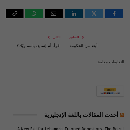
فيسبوك
تويتر
لينكدإن
البريد
واتساب
Copy
الإلكتروني
Link
السابق
التالي
أبعد من الحكومة
إقرأ، أم إسمع، باسم ربّك؟
التعليقات مغلقة.
أحدث المقالات باللغة الإنجليزية
A New Exit for Lebanon’s Trapped Depositors- The Beirut