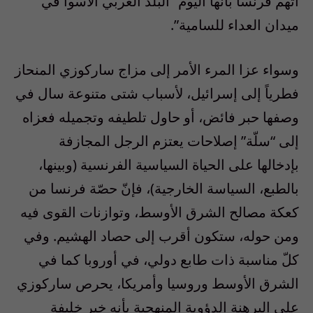
اتهم فرنسا بأنها اليوم “البلد الغربي الأسوأ في
ميدان العداء للسامية”.
وسواء عزا المرء الأمر إلى مزاج ساركوزي المنحاز
فطرياً إلى إسرائيل، لأسباب شتى متنوعة سال في
وصفها حبر فائض، أو حاول تلطيفه وتجميله فعزاه
إلى “سلّة” إصلاحات يعتزم الرجل المجازفة
بإدخالها على الحياة السياسية الفرنسية (وبينها،
بالطبع، السياسة الخارجية)، فإنّ حصّة فرنسا من
كعكة مصالح الشرق الأوسط، وتوازنات القوى فيه
ومن حوله، ستكون أقرب إلى حصاد الهشيم. وفي
كلّ مناسبة ذات طابع دولي، في أوروبا كما في
الشرق الأوسط وروسيا وأمريكا، يحرص ساركوزي
على البرهنة الدؤوبة المنهجية بأنه خير خليفة