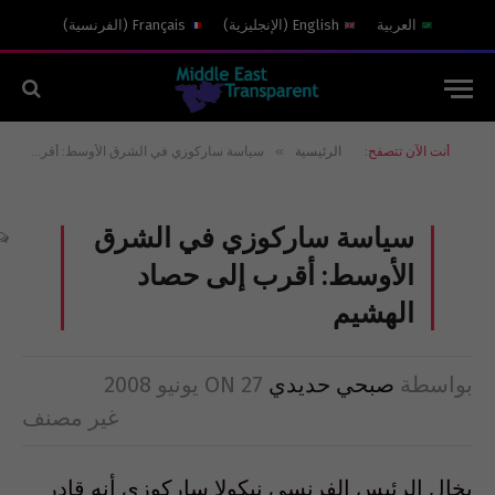
العربية
English
(
الإنجليزية
)
Français
(
الفرنسية
)
»
أنت الآن تتصفح:
الرئيسية
سياسة ساركوزي في الشرق الأوسط: أقرب إلى حصاد الهشيم
سياسة ساركوزي في الشرق
الأوسط: أقرب إلى حصاد
الهشيم
بواسطة
صبحي حديدي
27 يونيو 2008
ON
غير مصنف
يخال الرئيس الفرنسي نيكولا ساركوزي أنه قادر