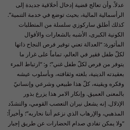
عدلاً. وأن تعالج قضية إدخال أخلاقية جديدة إلى
الرأسمالية المالية، بحيث توضع في خدمة التنمية”.
كذلك أطلق ساركوزي سلسلة من المتطلبات
الكونية الكبرى، الأشبه بالشعارات والأقوال
المأثورة: “العدالة تعني توفير فرص النجاح ذاتها
لكلّ طفل فقير في العالم، تماماً على غرار ما
يتوفر من فرص لكلّ طفل غني”؛ و: “ارتباط المرء
بعقيدته الدينية، بلغته وثقافته، وبأسلوب عيشه
وفكره ويقينه، كلّ هذا طبيعي وشرعي وإنسانيّ
بالمعنى العميق. وإنكار الامر هذا يزرع بذور
الإذلال. إنه يشعل نيران التعصب القومي، والتشدّد
المذهبي، والإرهاب الذي نزعم أننا نحاربه”؛ وأخيراً:
“ولا يمكن تفادي صدام الحضارات عن طريق إجبار