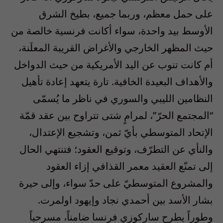
على حمل معظم، وربما جميع، بطيخ الشرق
الأوسط بيد واحدة، سواء أكانت فرنسية خالصة من
حيث المظهر الخارجي والأغراض القريبة المعلَنة،
أم كانت تنوب عن اليد الأمريكية من حيث الدواخل
والأهداف البعيدة الخافية. تارة يتعهد إعادة تأهيل
النظامين الليبي والسوري في ناظر ما يُسمّى
“المجتمع الحرّ”، لمرامٍ شتى تتراوح بين عقد قمّة
الإتحاد المتوسطي بأيّ ثمن، وتشجيع الإعتدال،
والنأي عن التطرّف، وتوقيع العقود؛ فتنتهي الحال
إلى تمنّع العقيد معمر القذافي إزاء العقود
والمشروع المتوسطيّ على حدّ سواء، وإلى حيرة
بشار الأسد بين أحمدي نجاد وإيهود اولمرت.
وطوراً يطرح ساركوزي فرنسا ضامناً، مسرحياً