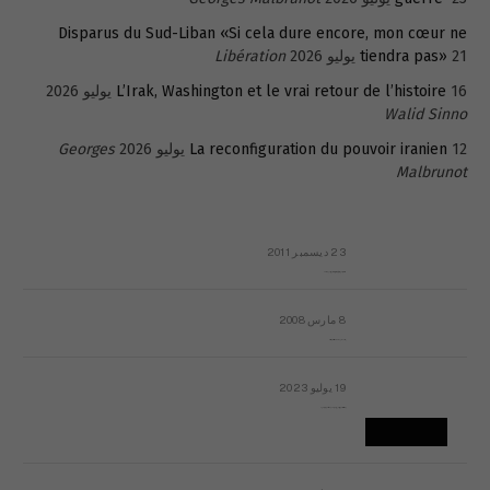
Disparus du Sud-Liban «Si cela dure encore, mon cœur ne
21 يوليو 2026
tiendra pas»
Libération
16 يوليو 2026
L’Irak, Washington et le vrai retour de l’histoire
Walid Sinno
12 يوليو 2026
La reconfiguration du pouvoir iranien
Georges
Malbrunot
23 ديسمبر 2011
عائلة المهندس طارق الربعة: أين دولة القانون والموسسات؟
8 مارس 2008
رسالة مفتوحة لقداسة البابا شنوده الثالث
19 يوليو 2023
إشكاليات التقويم الهجري، وهل يجدي هذا التقويم أيُ نفع؟