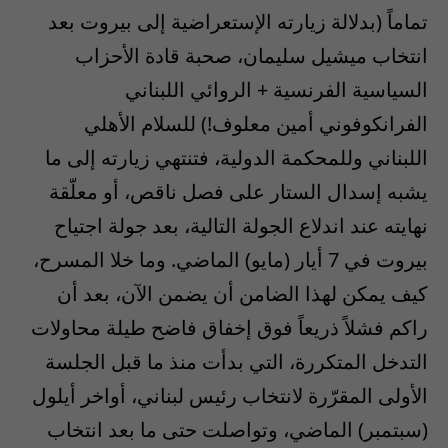
تماماً (بدلالة زيارته الإستعراضية إلى بيروت بعد
انتخاب ميشيل سليمان، صحبة قادة الأحزاب
السياسية الفرنسية + الروائي اللبناني
الفرانكوفوني أمين معلوف!) للسلام الأهلي
اللبناني وللمحكمة الدولية، فتنتهي زيارته إلى ما
يشبه إسدال الستار على فصل ناقص، أو معلّقة
نهايته عند اندلاع الجولة التالية، بعد جولة اجتياح
بيروت في 7 أيار (مايو) الماضي. وما خلا المسرح،
كيف يمكن لهذا الضامن أن يضمن الآن، بعد أن
راكم فشلاً ذريعاً فوق إخفاق فاضح طيلة محاولات
التدخل المتكررة، التي بدأت منذ ما قبل الجلسة
الأولى المقرّرة لانتخاب رئيس لبناني، أواخر أيلول
(سبتمبر) الماضي، وتواصلت حتى ما بعد انتخاب