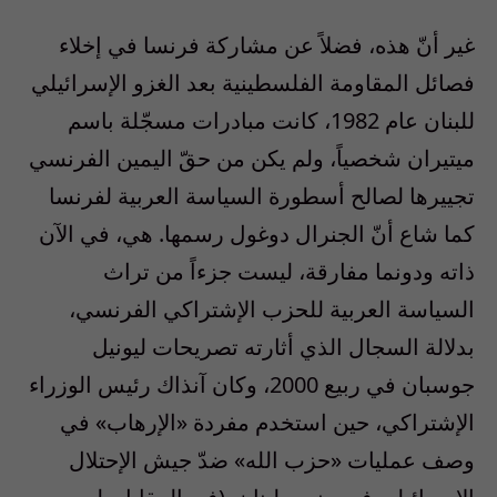
غير أنّ هذه، فضلاً عن مشاركة فرنسا في إخلاء
فصائل المقاومة الفلسطينية بعد الغزو الإسرائيلي
للبنان عام 1982، كانت مبادرات مسجّلة باسم
ميتيران شخصياً، ولم يكن من حقّ اليمين الفرنسي
تجييرها لصالح أسطورة السياسة العربية لفرنسا
كما شاع أنّ الجنرال دوغول رسمها. هي، في الآن
ذاته ودونما مفارقة، ليست جزءاً من تراث
السياسة العربية للحزب الإشتراكي الفرنسي،
بدلالة السجال الذي أثارته تصريحات ليونيل
جوسبان في ربيع 2000، وكان آنذاك رئيس الوزراء
الإشتراكي، حين استخدم مفردة «الإرهاب» في
وصف عمليات «حزب الله» ضدّ جيش الإحتلال