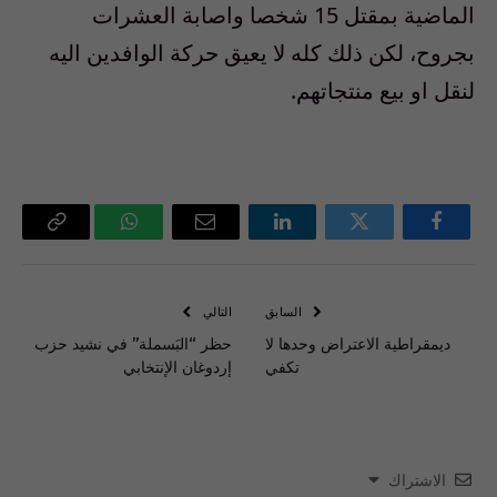
الماضية بمقتل 15 شخصا واصابة العشرات
بجروح، لكن ذلك كله لا يعيق حركة الوافدين اليه
لنقل او بيع منتجاتهم.
فيسبوك
تويتر
لينكدإن
البريد
واتساب
Copy
الإلكتروني
Link
السابق
التالي
‎ديمقراطية الاعتراض وحدها لا
حظر “البَسملة” في نشيد حزب
تكفي
إردوغان الإنتخابي
الاشتراك