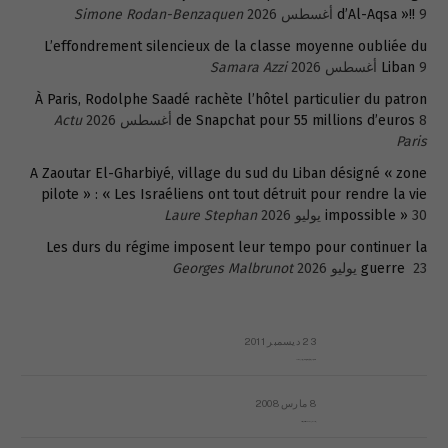
9 أغسطس 2026
d’Al-Aqsa »!!
Simone Rodan-Benzaquen
L’effondrement silencieux de la classe moyenne oubliée du
9 أغسطس 2026
Liban
Samara Azzi
À Paris, Rodolphe Saadé rachète l’hôtel particulier du patron
8 أغسطس 2026
de Snapchat pour 55 millions d’euros
Actu
Paris
A Zaoutar El-Gharbiyé, village du sud du Liban désigné « zone
pilote » : « Les Israéliens ont tout détruit pour rendre la vie
30 يوليو 2026
impossible »
Laure Stephan
Les durs du régime imposent leur tempo pour continuer la
23 يوليو 2026
guerre
Georges Malbrunot
23 ديسمبر 2011
عائلة المهندس طارق الربعة: أين دولة القانون والموسسات؟
8 مارس 2008
رسالة مفتوحة لقداسة البابا شنوده الثالث