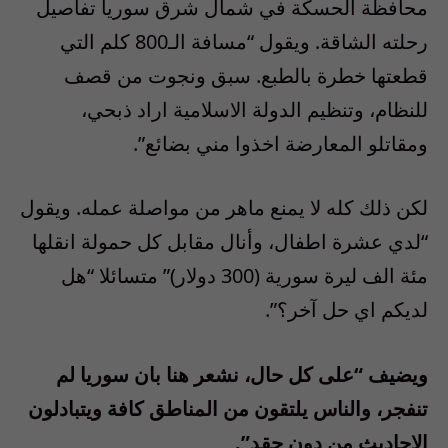
محافظة الحسكة في شمال شرق سوريا تفاصيل
رحلته الشاقة. ويقول “مسافة الـ800 كلم التي
قطعتها خطرة بالطبع. سبق ونجوت من قصف
للنظام، وتنظيم الدولة الاسلامية اراد ذبحي،
ومقاتلو المعارضة اخذوا مني بضائع”.
لكن ذلك كله لا يمنع ماهر من مواصلة عمله. ويقول
“لدي عشرة اطفال، وأنال مقابل كل حمولة انقلها
مئة الف ليرة سورية (300 دولار)” متسائلا “هل
لديكم اي حل آخر؟”.
ويضيف “على كل حال، نشعر هنا بان سوريا لم
تنفجر، والناس يلتقون من المناطق كافة ويتبادلون
الاحاديث من دون حقد”.