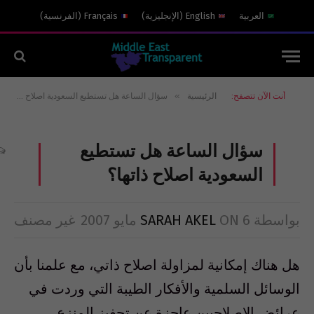
العربية
English
(
الإنجليزية
)
Français
(
الفرنسية
)
»
أنت الآن تتصفح:
الرئيسية
سؤال الساعة هل تستطيع السعودية اصلاح ذاتها؟
سؤال الساعة هل تستطيع
السعودية اصلاح ذاتها؟
بواسطة
6 مايو 2007
ON
SARAH AKEL
غير مصنف
هل هناك إمكانية لمزاولة اصلاح ذاتي، مع علمنا بأن
الوسائل السلمية والأفكار الطيبة التي وردت في
عرائض الاصلاحيين عاجزة عن تحفيز المنزع