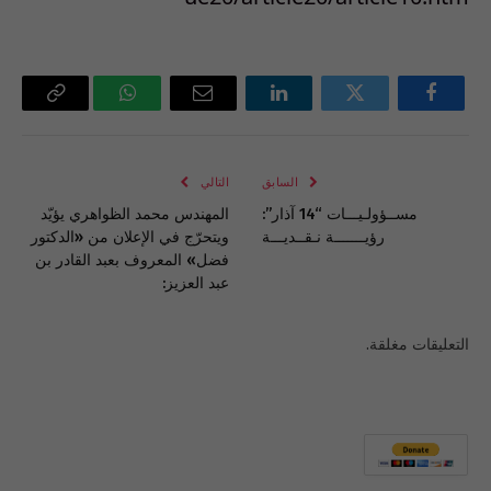
فيسبوك
تويتر
لينكدإن
البريد
واتساب
Copy
الإلكتروني
Link
السابق
التالي
مســؤولـيـــات “14 آذار”:
المهندس محمد الظواهري يؤيّد
رؤيـــــــة نـقــديـــة
ويتحرّج في الإعلان من «الدكتور
فضل» المعروف بعبد القادر بن
عبد العزيز:
التعليقات مغلقة.