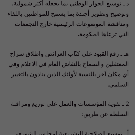
د ـ توسيع الحوار الوطني بما يجعله أكثر شمولية،
وتوضيح وتطوير أجندة بما يسمح للمواطنين باللقاء
ومناقشة الموضوعات الرئيسية خارج التجمعات
التي ترعاها الحكومة.
هـ ـ رفع القيود على كتّاب العرائض واطلاق سراح
المعتقلين والسماح بالنقاش العام في الاعلام وفي
أي مكان آخر بالنسبة لأولئك الذين ينادون بالتغيير
السلمي.
2 ـ تقوية المؤسسات والعمل على توزيع ومراقبة
السلطة عن طريق:
أ ـ توسيع الصلاحية التشريعية لمجلس الشورى،