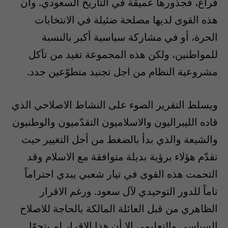
فراغ، فجذورها عميقة في التاريخ السعودي. وأن
هذه القوى لديها مصلحة ضئيلة في الانتخابات
الحرة، أو في مشاركة سياسية أكبر بالنسبة
للمواطنين، ولكن هذه المجموعة تفيد من تآكل
مشروعية النظام من اجل تجنيد متطوّعين جدد.
ويسلط التقرير الضوء على النشاط الاصلاحي الذي
قاده الليبراليون والاسلاميون التقدّميون والوطنيون
والشيعة والذي بدأ بالضغط من أجل التغيير حيث
تقدّم هؤلاء برؤية بديلة متوافقة مع الاسلام وقد
التحمت هذه القوى في تيار شعبي يبدي احتراماً
تاماً للدور التوحيدي لآل سعود. ورغم الاقرار
الظاهري من قبل العائلة المالكة بالحاجة للاصلاح
السياسي والتعليمي الا أن هذا الاقرار لم يتحوّل