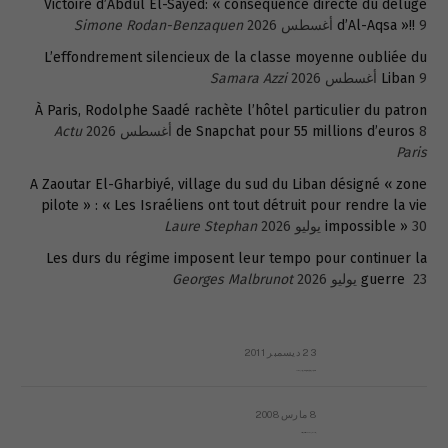
Victoire d’Abdul El-Sayed: « conséquence directe du déluge
9 أغسطس 2026
d’Al-Aqsa »!!
Simone Rodan-Benzaquen
L’effondrement silencieux de la classe moyenne oubliée du
9 أغسطس 2026
Liban
Samara Azzi
À Paris, Rodolphe Saadé rachète l’hôtel particulier du patron
8 أغسطس 2026
de Snapchat pour 55 millions d’euros
Actu
Paris
A Zaoutar El-Gharbiyé, village du sud du Liban désigné « zone
pilote » : « Les Israéliens ont tout détruit pour rendre la vie
30 يوليو 2026
impossible »
Laure Stephan
Les durs du régime imposent leur tempo pour continuer la
23 يوليو 2026
guerre
Georges Malbrunot
23 ديسمبر 2011
عائلة المهندس طارق الربعة: أين دولة القانون والموسسات؟
8 مارس 2008
رسالة مفتوحة لقداسة البابا شنوده الثالث