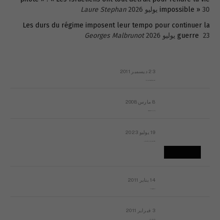
30 يوليو 2026
impossible »
Laure Stephan
Les durs du régime imposent leur tempo pour continuer la
23 يوليو 2026
guerre
Georges Malbrunot
23 ديسمبر 2011
عائلة المهندس طارق الربعة: أين دولة القانون والموسسات؟
8 مارس 2008
رسالة مفتوحة لقداسة البابا شنوده الثالث
19 يوليو 2023
إشكاليات التقويم الهجري، وهل يجدي هذا التقويم أيُ نفع؟
14 يناير 2011
ماذا يحدث في ليبيا اليوم الجمعة؟
3 فبراير 2011
بيان الأقباط وحتمية التغيير ودعوة للتوقيع