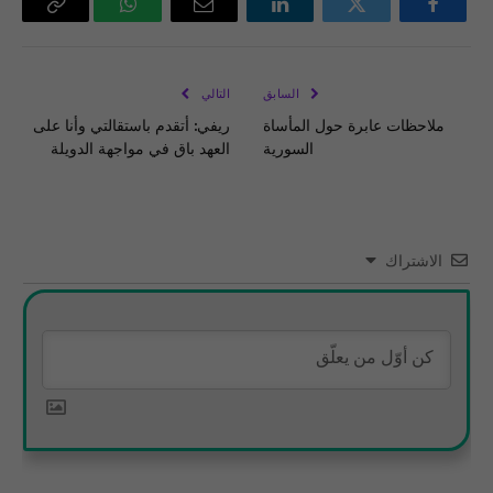
فيسبوك
تويتر
لينكدإن
البريد
واتساب
Copy
الإلكتروني
Link
السابق
التالي
ملاحظات عابرة حول المأساة
ريفي: أتقدم باستقالتي وأنا على
السورية
العهد باق في مواجهة الدويلة
الاشتراك