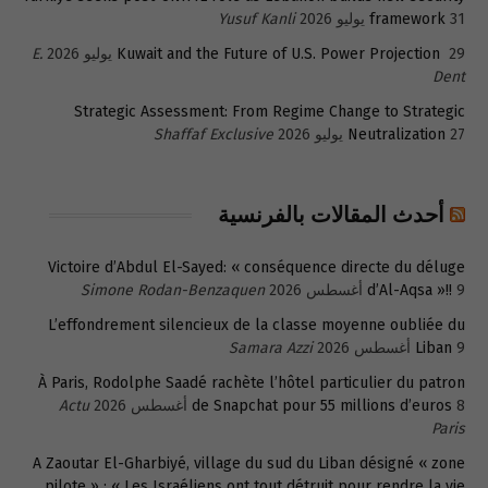
31 يوليو 2026
framework
Yusuf Kanli
29 يوليو 2026
Kuwait and the Future of U.S. Power Projection
E.
Dent
Strategic Assessment: From Regime Change to Strategic
27 يوليو 2026
Neutralization
Shaffaf Exclusive
أحدث المقالات بالفرنسية
Victoire d’Abdul El-Sayed: « conséquence directe du déluge
9 أغسطس 2026
d’Al-Aqsa »!!
Simone Rodan-Benzaquen
L’effondrement silencieux de la classe moyenne oubliée du
9 أغسطس 2026
Liban
Samara Azzi
À Paris, Rodolphe Saadé rachète l’hôtel particulier du patron
8 أغسطس 2026
de Snapchat pour 55 millions d’euros
Actu
Paris
A Zaoutar El-Gharbiyé, village du sud du Liban désigné « zone
pilote » : « Les Israéliens ont tout détruit pour rendre la vie