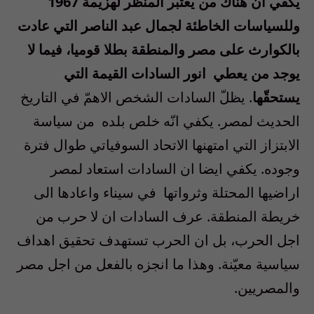
يكفي انّ هناك من يعتبر المنظّر لهزيمة 1967
وللسياسات الخاطئة لجمال عبد الناصر التي عادت
بالكوارث على مصر والمنطقة بطلا قوميا، فيما لا
يوجد من يعطي
انور السادات القيمة التي
يستحقّها
. يظلّ السادات الشخص الاهمّ في التاريخ
الحديث لمصر. يكفي انّه خلص بلده
من سياسة
الابتزاز التي امتهنها الاتحاد السوفياتي طوال فترة
وجوده. يكفي ايضا ان السادات استعاد لمصر
اراضيها المحتلة وثرواتها
في سيناء واعادها الى
خريطة المنطقة. عرف السادات ان لا حرب من
اجل الحرب، بل ان الحرب تستهدف تحقيق اهداف
سياسية معيّنة. وهذا ما انجزه بالفعل من اجل مصر
والمصريين.