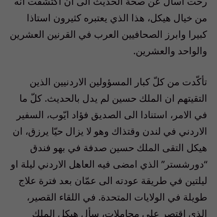
رحت اسأل عن صحّة الحديث الى ان اكتشفت انّه
من خيال هيكل، هذا الذي يعتبره كثيرون استاذا
كبيرا وابرز الصحافيين العرب في القرنين العشرين
والواحد والعشرين.
تأكّدت من كلّ كبار المسؤولين الاردنيين الذين
التقيتهم ان الملك حسين لم يدل بالحديث. كلّ ما
في الامر، استنادا الى الصديق فؤاد ايّوب، السفير
الاردني في لندن وقتذاك وهو لا يزال حيّا يرزق، ان
هيكل التقى الملك حسين صدفة في بهو فندق
“دورشستر” الذي امضى فيه العاهل الاردني ليلة او
ليلتين في طريقة عودته الى عمّان بعد فترة علاج
طويلة في الولايات المتحدة. في اللقاء القصير،
الذي اقتصر على مجاملات، سأل هيكل الملك