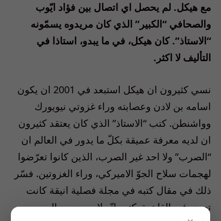
مع هيكل. لم يحصل اي اتصال بين فؤاد ايّوب
والصحافي “الكبير” الذي كان مريدوه يسمّونه
“الاستاذ”. كان هيكل، في ما يبدو، استاذا في
التأليف لا اكثر.
نسي كثيرون ان هيكل استبعد في 2001 ان يكون
اسامه بن لادن وعصابته وراء غزوتي نيويورك
وواشنطن. كتب “الاستاذ” الذي كان يعتقد كثيرون
ان لديه معرفة عميقة بكلّ ما يدور في العالم ان
“الصرب” ولا احد غير الصرب، الذين كانوا تعرّضوا
لهجمات سلاح الجوّ الاميركي، وراء الغزوتين. فسّر
ذلك في مقال كتبه في مجلة فصلية انيقة كانت
تصدر في القاهرة. كتب انّه لا يوجد بين العرب من