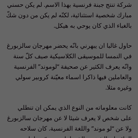
شركة تنتج جبنة فرنسية بهذا الاسم. لم يكن حسني
مبارك شخصية استثنائية، لكنّه لم يكن من دون شكّ
بالغباء الذي كان يوحي به هيكل.
حاول غالبا ان يبهرني بانّه يحضر مهرجان سالزبورغ
في النمسا للموسيقى الكلاسيكية صيف كلّ سنة
وانّه يعرف الكثير عن صحيفة “لوموند” الفرنسية
والعاملين فيها ذاكرا اسماء معيّنة كروبير سولي
وغيره مثلا.
كانت معلوماته من النوع الذي يمكن ان تنطلي
على شخص لا يعرف شيئا لا عن مهرجان سالزبورغ
ولا عن “لو موند” واللغة الفرنسية. كان سلاحه