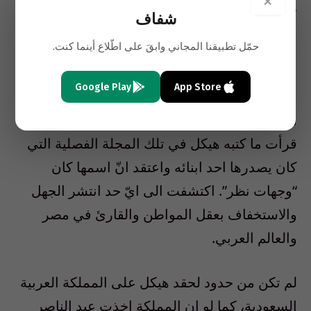
×
يمتلك التكنولوجيا التي تسمح بتفجير البرجين في
شفاف
نيويورك وتنفيذ الهجوم على “البنتاغون” في
حمّل تطبيقنا المجاني وابقَ على اطّلاع أينما كنت.
واشنطن.
Google Play
App Store
اصبت وقتذاك بالذهول، وزال لديّ في الوقت ذاته
اي وهم
تجاه صحافي امتهن بيع الاوهام للآخرين.
قرأت ما كتبه هيكل في تلك المجلة الفصلية التي
كان يصدرها احد ابنائه واعتقد انّ اسمها كان
“وجهات نظر”. اكتشفت الى ايّ حد انتشر الجهل
والاستخفاف بعقل المواطن والقارئ في مصر
والعالم العربي.
لم تكن من حدود لحقد هيكل على المملكة العربية
السعودية، كما لو ان المملكة اخذت عبد الناصر