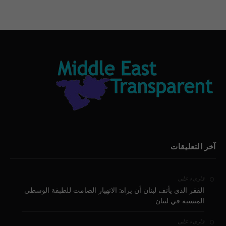
آخر التعليقات
على
قارىء
الفقر الذي يأنف لبنان أن يراه: الانهيار الصامت للطبقة الوسطى
المنسية في لبنان
على
قارىء