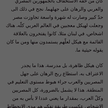
كان من حقّه الاستخفاف بالجمهورين المصري
والعربي والرهان على جهلهما. نجح في ذلك الى
حدّ كبير وصارت له شهرة واسعة تجاوزت مصر
وجعلت لهيكل معجبين في العالم العربي كلّه. هناك
اشخاص، في لبنان مثلا، كانوا يفتخرون بالعلاقة
القائمة مع هيكل لعلّهم يستمدون منها ومن ما كان
يقوله حيثية ما.
كان هيكل ظاهرة، بل مدرسة. هذا ما يجدر
الاعتراف به. استطاع ربح الرهان على جهل
المصريين والعرب جراء هبوط مستوى التعليم في
المنطقة. هذا لا يشمل بالضرورة، كل المصريين
وكلّ العرب، بمقدار ما يعني عددا لا بأس به من
الاشخاص عكست طريقة تفكيرهم مدى الانحطاط