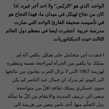
الواحد، الذي هو “الريّس” ولا احد آخر غيره. اذا
كان من نجاح لهيكل في ميدان ما، فهذا النجاح هو
في تأسيسه صحيفة القارئ الواحد التي صارت
مدرسة عربية
انتشرت ايضا في معظم دول العالم
الثالث حيث الديكتاتوريات.
اعتقدت اني متحامل على هيكل. يكفي انّه لم
يمتلك ما يكفي من الجرأة لمراجعة نفسه وتنظيره
لهزيمة 1967 التي لا يزال العرب يعانون من نتائجها
الى اليوم. لم يدرك ان جمال عبد الناصر لم يكن
سوى عسكري يمتلك ثقافة اقلّ من متواضعة
سعى الى ترييف المدينة والانتقام من كلّ ما تمثّله
بدل التعلّم منها. أخذ ناصر مصر من هزيمة الى