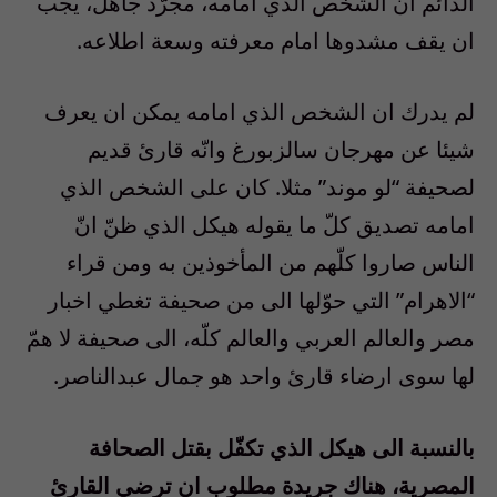
الدائم ان الشخص الذي امامه، مجرّد جاهل، يجب
ان يقف مشدوها امام معرفته وسعة اطلاعه.
لم يدرك ان الشخص الذي امامه يمكن ان يعرف
شيئا عن مهرجان سالزبورغ وانّه قارئ قديم
لصحيفة “لو موند” مثلا. كان على الشخص الذي
امامه تصديق كلّ ما يقوله هيكل الذي ظنّ انّ
الناس صاروا كلّهم من المأخوذين به ومن قراء
“الاهرام” التي حوّلها الى من صحيفة تغطي اخبار
مصر والعالم العربي والعالم كلّه، الى صحيفة لا همّ
لها سوى ارضاء قارئ واحد هو جمال عبدالناصر.
بالنسبة الى هيكل الذي تكفّل بقتل الصحافة
المصرية، هناك جريدة مطلوب ان ترضي القارئ