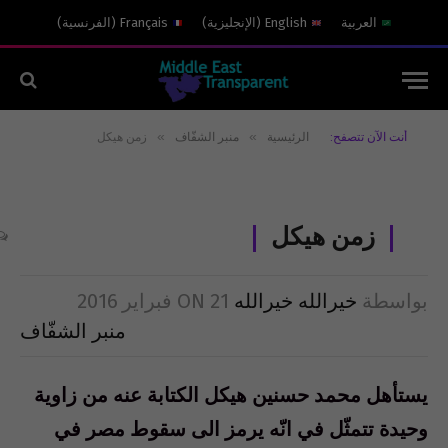
العربية
English
(
الإنجليزية
)
Français
(
الفرنسية
)
»
»
أنت الآن تتصفح:
الرئيسية
منبر الشفّاف
زمن هيكل
زمن هيكل
بواسطة
خيرالله خيرالله
21 فبراير 2016
ON
منبر الشفّاف
يستأهل محمد حسنين هيكل الكتابة عنه من زاوية
وحيدة تتمثّل في انّه يرمز الى سقوط مصر في