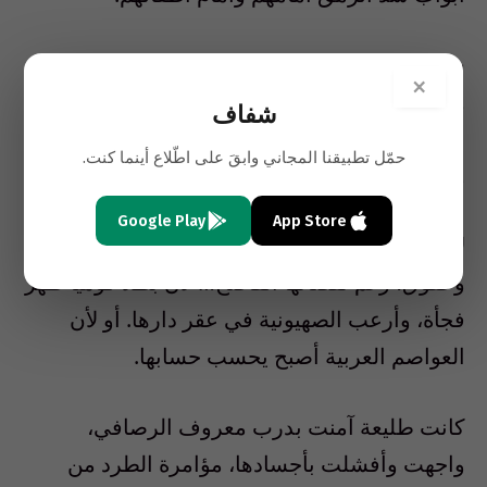
شعراؤنا ومثقفونا ومناضلونا وشبابنا وشيوخنا
×
ونساؤنا ورجالنا لم يهادنوا السلطان حتى في أحلك
شفاف
ايامه على شعبنا وأكثرها سطوة وتعسفا وارهابا
حمّل تطبيقنا المجاني وابقَ على اطّلاع أينما كنت.
وقمعا.
Google Play
App Store
لا أحبائي لم نصل الى ما نحن به من دمقراطية
وحقوق، رغم نقصانها الفاضح… لأن بطلا قوميا ظهر
فجأة، وأرعب الصهيونية في عقر دارها. أو لأن
العواصم العربية أصبح يحسب حسابها.
كانت طليعة آمنت بدرب معروف الرصافي،
واجهت وأفشلت بأجسادها، مؤامرة الطرد من