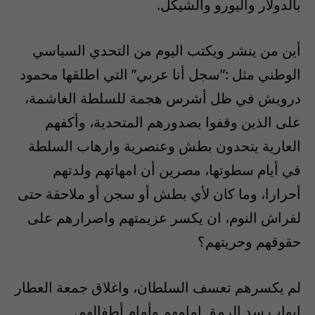
بالدولار واليورو والشيكل.
أين من ينشر ويكتب اليوم من التحدي السياسي
الوطني مثل :”سجل أنا عربي” التي اطلقها محمود
درويش في ظل أشرس هجمة للسلطة الغاشمة،
على الذين وقفوا بصدورهم المتحدية، وأكفهم
العارية يتحدون بطش وعنصرية وارهاب السلطة
في أيام سطوتها، مصرين أن امهاتهم ولدتهم
أحرارا، وما كان لأي بطش أو سجن أو ملاحقة حتى
لفراش النوم، ان يكسر عزيمتهم واصرارهم على
حقوقهم وحريتهم؟
لم يكسرهم تعسف السلطان، واغلاق جمعة العطار
ابواب سد الرمق امامهم وأمام أطفالهم.