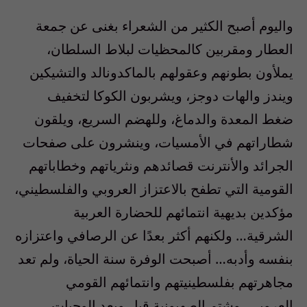
واليوم أصبح الكثير من الشعراء بغنى عن جمعة
العطار ومقربين كالمحظيات لبلاط السلطان،
يملأون بطونهم وعقولهم بالماكدونالد والتشيكين
ويندز والهات دوجز، ويشربون الكوكا لتخفيف
ضغط المعدة والدماغ، وللهضم السريع، ويلقون
شطاراتهم في الأمسيات، وينشرون على صفحات
الجرائد والأنترنت قصائدهم ونثرياتهم وخطاباتهم
القومية التي تطفح بالاعتزاز العروبي والفلسطيني،
مؤكدين بديهية انتمائهم للحضارة العربية
الشرقية… ولكنهم أكثر بعدًا عن الرصافي واعتزازه
بنفسه وأدبه… أصبحت الوفرة سنة الحياة، ولم تعد
مجاهرتهم بفلسطينيتهم وانتمائهم القومي
العروبي، وشتم الصهيونية قبل وبعد الوجبات