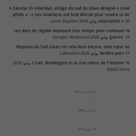
A Zaoutar El-Gharbiyé, village du sud du Liban désigné « zone
pilote » : « Les Israéliens ont tout détruit pour rendre la vie
30 يوليو 2026
impossible »
Laure Stephan
Les durs du régime imposent leur tempo pour continuer la
23 يوليو 2026
guerre
Georges Malbrunot
Disparus du Sud-Liban «Si cela dure encore, mon cœur ne
21 يوليو 2026
tiendra pas»
Libération
16 يوليو 2026
L’Irak, Washington et le vrai retour de l’histoire
Walid Sinno
23 ديسمبر 2011
عائلة المهندس طارق الربعة: أين دولة القانون والموسسات؟
8 مارس 2008
رسالة مفتوحة لقداسة البابا شنوده الثالث
19 يوليو 2023
إشكاليات التقويم الهجري، وهل يجدي هذا التقويم أيُ نفع؟