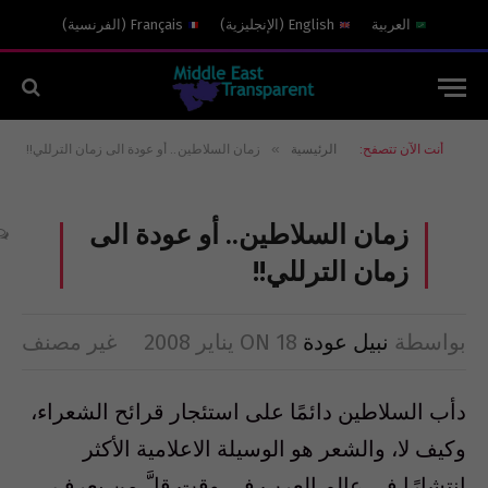
العربية
English
(
الإنجليزية
)
Français
(
الفرنسية
)
»
أنت الآن تتصفح:
الرئيسية
زمان السلاطين.. أو عودة الى زمان الترللي!!
زمان السلاطين.. أو عودة الى
زمان الترللي!!
بواسطة
نبيل عودة
18 يناير 2008
ON
غير مصنف
دأب السلاطين دائمًا على استئجار قرائح الشعراء،
وكيف لا، والشعر هو الوسيلة الاعلامية الأكثر
انتشارًا في عالم العرب في وقت قلَّ من يعرف