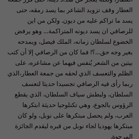
العطار وقف تزويد الشاعر بما يسد رمقه، حتى
يسد ما تراكم عليه من ديون. ولكن من اين
للرصافي ان يسد ديونه المتراكمة… وهو يرفض
الخضوع لسلطان زمانه، الملك فيصل، ويمدحه
بغير وجه حق…؟! فما كان من الرصافي إلا أن كتب
بيتين من الشعر يُنفس فيهما عن مشاعره، على
الظلم والتعسف الذي لحقه من جمعة العطار،الذي
ربما رأى فيه الرصافي تجسيدا حديثا لتعسف
السلطان، ولبطش سياف السلطان، الذي يقطع
الرؤوس بالجوع، وهي تكنلوجيا حديثة ابتكرها
العرب، ولم يحصل مبتكرها على نوبل، ولو كان
مبتكرها يهوديا لجاء نوبل من قبره ليقدم الجائزة
المرجوة.