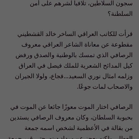
سجون السلاطين، تلافيا لشرهم على أمن
السلطنة؟
قرأت للكاتب العراقي الساخر خالد القشطيني
مقطوعة عن معاناة الشاعر العراقي معروف
الرصافي الذي تمسك بالوطنية والصدق ورفض
كيل المدائح الشعرية للملك فيصل في العراق
وزلمه امثال نوري السعيد…فجاع، ولولا الجيران
والاصحاب لمات جوعًا.
الرصافي اختار الموت معوزًا جائعا عن الموت في
بحبوبة السلطان، وكان معروف الرصافي يستدين
من بقالة في الأعظمية لشخص اسمه جمعة
العطار، ولكنه يعجز عن سداد دينه، حتى قرر جمعة