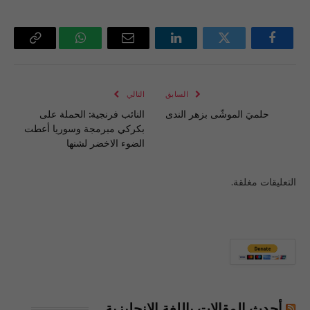
فيسبوك
تويتر
لينكدإن
البريد
واتساب
Copy
الإلكتروني
Link
السابق
التالي
حلميَ الموشّى بزهر الندى
النائب فرنجية: الحملة على
بكركي مبرمجة وسوريا أعطت
الضوء الاخضر لشنها
التعليقات مغلقة.
أحدث المقالات باللغة الإنجليزية