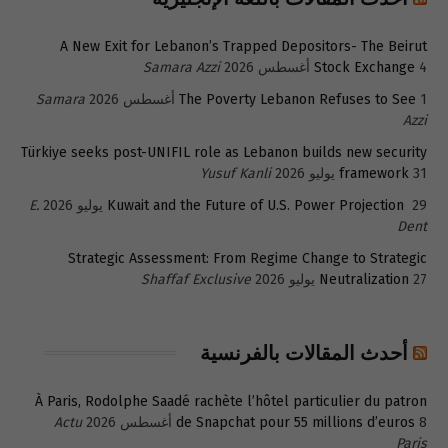
A New Exit for Lebanon’s Trapped Depositors- The Beirut
4 أغسطس 2026
Stock Exchange
Samara Azzi
1 أغسطس 2026
The Poverty Lebanon Refuses to See
Samara
Azzi
Türkiye seeks post-UNIFIL role as Lebanon builds new security
31 يوليو 2026
framework
Yusuf Kanli
29 يوليو 2026
Kuwait and the Future of U.S. Power Projection
E.
Dent
Strategic Assessment: From Regime Change to Strategic
27 يوليو 2026
Neutralization
Shaffaf Exclusive
أحدث المقالات بالفرنسية
À Paris, Rodolphe Saadé rachète l’hôtel particulier du patron
8 أغسطس 2026
de Snapchat pour 55 millions d’euros
Actu
Paris