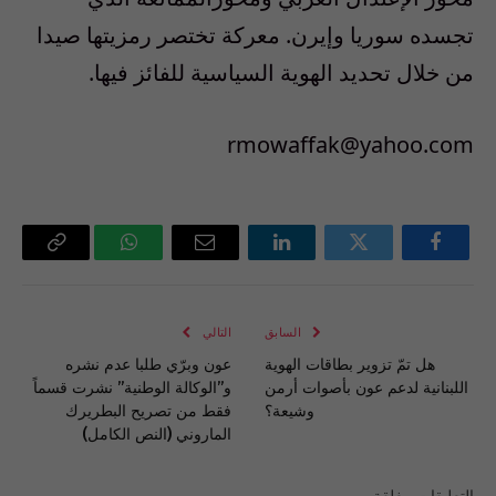
تجسده سوريا وإيرن. معركة تختصر رمزيتها صيدا
من خلال تحديد الهوية السياسية للفائز فيها.
rmowaffak@yahoo.com
فيسبوك
تويتر
لينكدإن
البريد
واتساب
Copy
الإلكتروني
Link
السابق
التالي
هل تمّ تزوير بطاقات الهوية
عون وبرّي طلبا عدم نشره
اللبنانية لدعم عون بأصوات أرمن
و”الوكالة الوطنية” نشرت قسماً
وشيعة؟
فقط من تصريح البطريرك
الماروني (النص الكامل)