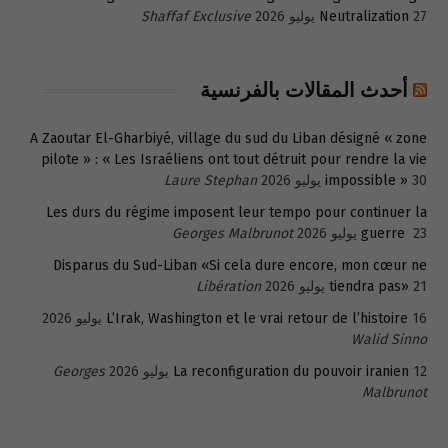
27 يوليو 2026
Neutralization
Shaffaf Exclusive
أحدث المقالات بالفرنسية
A Zaoutar El-Gharbiyé, village du sud du Liban désigné « zone
pilote » : « Les Israéliens ont tout détruit pour rendre la vie
30 يوليو 2026
impossible »
Laure Stephan
Les durs du régime imposent leur tempo pour continuer la
23 يوليو 2026
guerre
Georges Malbrunot
Disparus du Sud-Liban «Si cela dure encore, mon cœur ne
21 يوليو 2026
tiendra pas»
Libération
16 يوليو 2026
L’Irak, Washington et le vrai retour de l’histoire
Walid Sinno
12 يوليو 2026
La reconfiguration du pouvoir iranien
Georges
Malbrunot