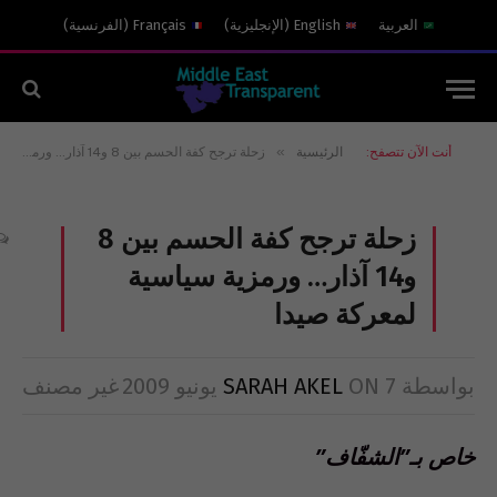
العربية
English
(
الإنجليزية
)
Français
(
الفرنسية
)
»
أنت الآن تتصفح:
الرئيسية
زحلة ترجح كفة الحسم بين 8 و14 آذار… ورمزية سياسية لمعركة صيدا
زحلة ترجح كفة الحسم بين 8
و14 آذار… ورمزية سياسية
لمعركة صيدا
بواسطة
7 يونيو 2009
ON
SARAH AKEL
غير مصنف
خاص بـ”الشفّاف”