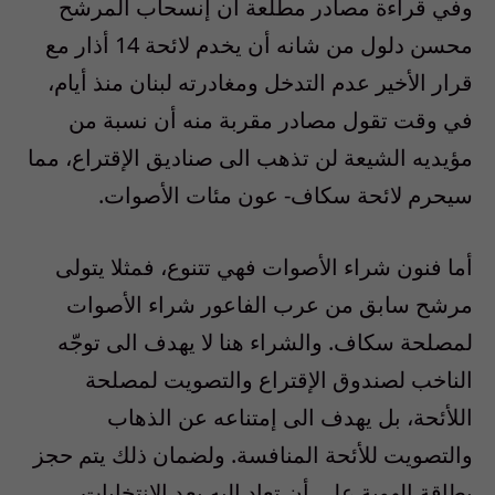
وفي قراءة مصادر مطلعة أن إنسحاب المرشح
محسن دلول من شانه أن يخدم لائحة 14 أذار مع
قرار الأخير عدم التدخل ومغادرته لبنان منذ أيام،
في وقت تقول مصادر مقربة منه أن نسبة من
مؤيديه الشيعة لن تذهب الى صناديق الإقتراع، مما
سيحرم لائحة سكاف- عون مئات الأصوات.
أما فنون شراء الأصوات فهي تتنوع، فمثلا يتولى
مرشح سابق من عرب الفاعور شراء الأصوات
لمصلحة سكاف. والشراء هنا لا يهدف الى توجّه
الناخب لصندوق الإقتراع والتصويت لمصلحة
اللأئحة، بل يهدف الى إمتناعه عن الذهاب
والتصويت للأئحة المنافسة. ولضمان ذلك يتم حجز
بطاقة الهوية على أن تعاد اليه بعد الإنتخابات.