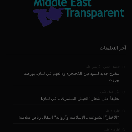
آخر التعليقات
على
فضيل حمّود - باريس
مخرج جديد للمودعين المُحتجزة ودائعهم في لبنان: بورصة
بيروت
على
بيار عقل
تعليقاً على شعار “العيش المشترك”.. في لبنان!
على
قارىء
“الأخبار” الشيوعية ـ الإسلامية و”رواية” اعتقال رياض سلامة!
على
قارىء