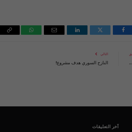
فيسبوك
تويتر
لينكدإن
البريد
واتساب
Copy
الإلكتروني
Link
ق
التالي
…
النازح السوري هدف مشروع!
آخر التعليقات