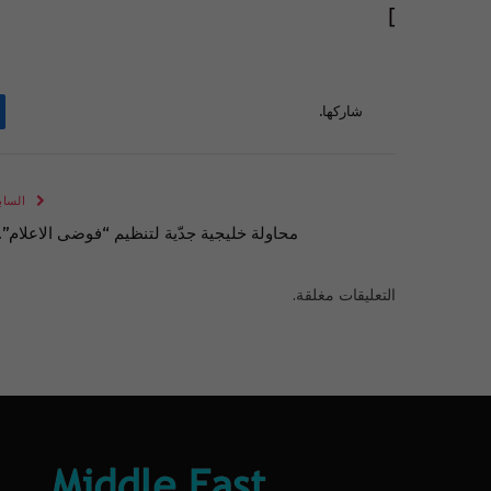
]
شاركها.
الساب
محاولة خليجية جدّية لتنظيم “فوضى الاعلام”
التعليقات مغلقة.