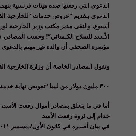
الدعوى التي رفعتها ضده هيئات فرنسية بتهمة
الدعوى بتقديم “عروض خدمات” للخارجية الف
أسبوع، والتقى مدير مكتب وزير الخارجية لو
الأـسد للسلاح الكيميائي”! وحسب المصادر، ف
مؤتمره الصحفي أن والده غير مهتم بالدعوى ض
وتقول المصادر الخاصة أن وزارة الخارجية ال
٣٠٠ مليون دولار من ليبيا “تعويض نهاية خدمة” لرفعت لمغادرة سوريا
أما في ما يتعلق بمصادر أموال رفعت الأسد، 
خدام إلى ثروة رفعت الأسد
في بيان أصدره في كانون الأول/ديسمبر ٢٠١١