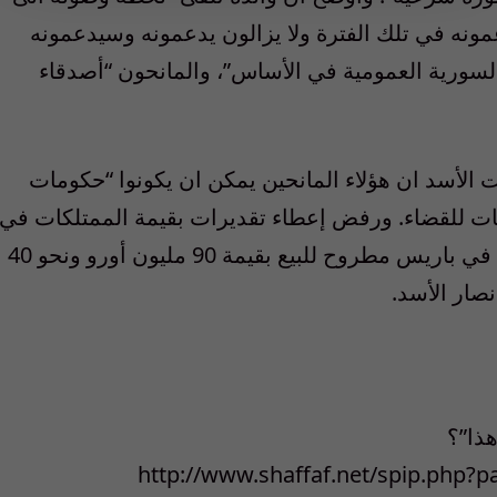
دعمونه في تلك الفترة ولا يزالون يدعمونه وسيدعمونه
السورية العمومية في الأساس”، والمانحون “أصدقاء
لأسد ان هؤلاء المانحين يمكن ان يكونوا “حكومات
حات للقضاء. ورفض إعطاء تقديرات بقيمة الممتلكات في
فرنسا، وبينها فندق في جادة “فوش” الشهيرة في باريس مطروح للبيع بقيمة 90 مليون أورو ونحو 40