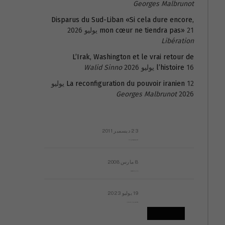
Georges Malbrunot
Disparus du Sud-Liban «Si cela dure encore,
21 يوليو 2026
mon cœur ne tiendra pas»
Libération
L’Irak, Washington et le vrai retour de
16 يوليو 2026
l’histoire
Walid Sinno
La reconfiguration du pouvoir iranien
12 يوليو
Georges Malbrunot
2026
23 ديسمبر 2011
عائلة المهندس طارق الربعة: أين دولة القانون والموسسات؟
8 مارس 2008
رسالة مفتوحة لقداسة البابا شنوده الثالث
19 يوليو 2023
إشكاليات التقويم الهجري، وهل يجدي هذا التقويم أيُ نفع؟