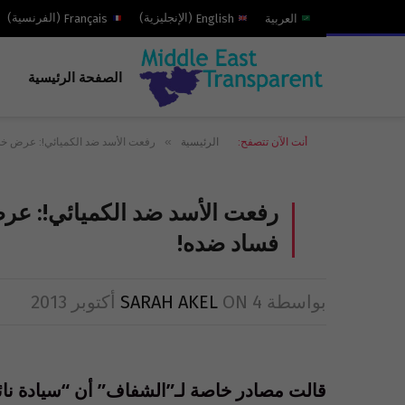
العربية
English
(
الإنجليزية
)
Français
(
الفرنسية
)
الصفحة الرئيسية
»
أنت الآن تتصفح:
الرئيسية
رفعت الأسد ضد الكميائي!: عرض خد
رفعت الأسد ضد الكميائي!: عر
فساد ضده!
بواسطة
4 أكتوبر 2013
ON
SARAH AKEL
قالت مصادر خاصة لـ”الشفاف” أن “سيادة نا