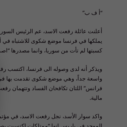
“أ ف ب”
أعلنت عائلة رفعت الاسد، عم الرئيس السوري 
يملكها في فرنسا موضع شكوى للاشتباه في أن
كسبتها لم تأت من سوريا، وانما مصدرها “اصدق
فرانس” اللتان تكافحان الفساد وتتهمان رفعت
مالية.
واكد سوار الأسد، نجل رفعت الاسد، في مؤت
الموحد في باريس إنها “ممتلكات اكتسبت بص