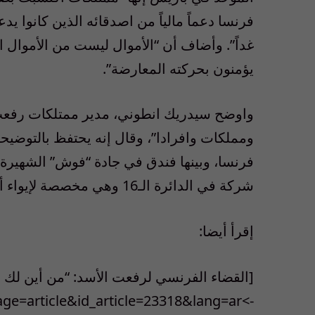
فرنسا دعماً مالياً من اصدقائه الذين كانوا ي
غداً”. وأضاف أن “الأموال ليست من الأموال 
يؤمنون بحركته المعارضة”.
واوضح سيدريك انطوني، مدير ممتلكات رفعت ا
ومملكات وافرادا”، وقال إنه يحتفظ بالتوضي
شركة في الدائرة الـ16 وهي مخصصة لإيواء أنصار الأسد.
إقرأ أيضا:
[‎القضاء الفرنسي لرفعت الأسد: “من أين لك هذا”؟
->http://www.shaffaf.net/spip.php?page=article&id_article=23318&lang=ar