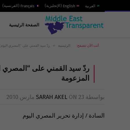
العربية
English
(
الإنجليزية
)
Français
(
الفرنسية
)
الصفحة الرئيسية
»
أنت الآن تتصفح:
الرئيسية
ردّ سيد القمني على “المصري اليوم” 
ردّ سيد القمني على “المصري ال
المزعومة
بواسطة
23 مارس 2010
ON
SARAH AKEL
السادة / إدارة تحرير المصري اليوم