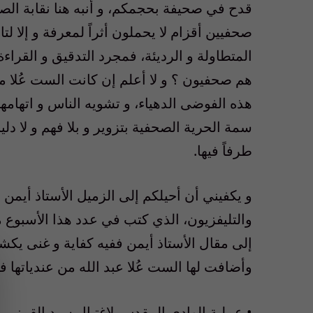
قدح في صحيفة بحجمكم، و أنبه هنا نقابة الصح
صحفيين أقزام لا يحملون أثراً لمعرفة و إلا لت
المتطاولة و الرديئة، فمجرد التدقيق و القراءة
هم صحفيون ؟ و لا أعلم إن كانت الست عُلا مس
هذه الفوضى الدهياء، و تشويه الناس و اتهام
سمة الحرية الصحفية بتزوير و بلا فهم و لا د
طرفاً فيها.
و يكفيني أن أحيلكم إلى الزميل الأستاذ أيمن 
والتليفزيون، الذي كتب في عدد هذا الأسبوع مو
إلى مقال الأستاذ أيمن ففيه كفاية و غنى ي
وأضافت لها الست عُلا عبد الله من عندياتها فو
• عملية الوادي المقدس لاغتيال سيد القمني.