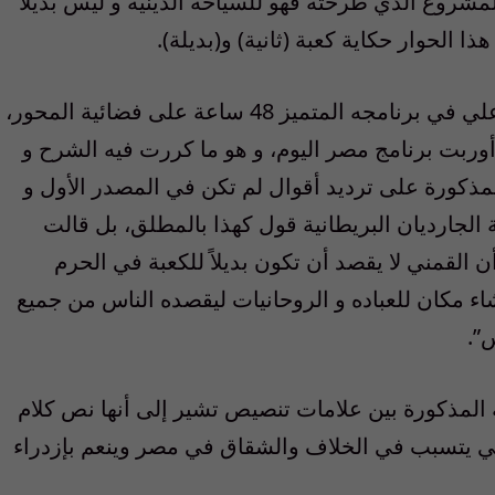
المشروع الذي طرحته فهو للسياحة الدينية و ليس بديلاً
ذا الحوار حكاية كعبة (ثانية) و(بديلة).
2. استضافني الإعلامي المحترم الأستاذ سيد علي في برنامجه المتميز 48 ساعة على فضائية المحور،
أوربت برنامج مصر اليوم، و هو ما كررت فيه الشرح و
مذكورة على ترديد أقوال لم تكن في المصدر الأول و
ة الجارديان البريطانية قول كهذا بالمطلق، بل قالت
الجمعة 19 / 3، ما نصه: “وأن القمني لا يقصد أن تكون بديلاً للكعبة في الحرم
ء مكان للعباده و الروحانيات ليقصده الناس من جميع
ية المذكورة بين علامات تنصيص تشير إلى أنها نص كلام
قمني يتسبب في الخلاف والشقاق في مصر وينعم بإزدراء