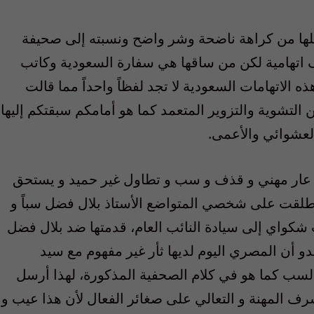
اخلها من كراهة ناضحة وشر واضح ونسبته إلى صحيفة
ف اتهامية لكن من ساقها هي سفارة السعودية وكاتب
لاتهامات السعودية لا تجد لفظاً واحداً مما قالت
لتشوية والتزوير المتعمد كما هو أمامكم سبقتكم إليها
لعشوائي والأعمى.
هو عار مهني و قذف و سب و تطاول غير حميد و يستحق
أطلقت على شخصي المتواضع الأستاذ بلال فضل سباً و
شكواي إلى سيادة النائب العام، قدمتها ضد بلال فضل
 أن المصري اليوم لديها ثأر غير مفهوم مع سيد
 السب كما هو في كلام الصحفية المذكورة، لهذا أرسل
ن شرف المهنة و التعالي على صغائر الفعال لأن هذا عيب و