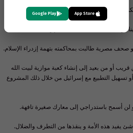
شهير معنوياً و فشلت في 48 ساعة.
Google Play
App Store
ء و أفشل عملية اغتياله على الهواء.
صحف مصرية طالبت بمحاكمته بتهمة إزدراء الإسلام.
قريب أو من بعيد إلى إنشاء كعبة موازية لبيت الله
 أو تسهيل التطبيع مع إسرائيل من خلال ذلك المشروع
و لن أسمح باستدراجي إلى معارك صغيرة تافهة.
ئ يفيد هذه الأمة و ينقذها من التطرف والضلال.