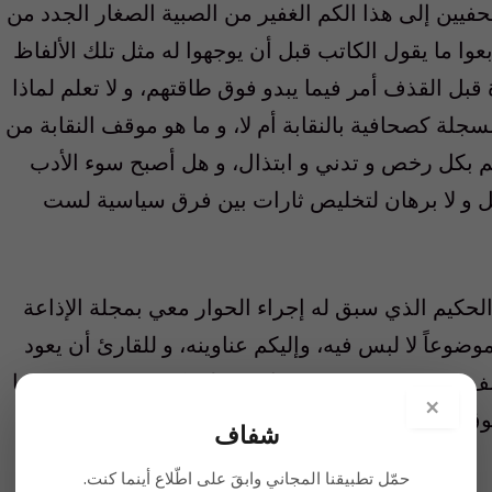
فيين إلى هذا الكم الغفير من الصبية الصغار الجدد من
ابعوا ما يقول الكاتب قبل أن يوجهوا له مثل تلك الألفاظ
 قبل القذف أمر فيما يبدو فوق طاقتهم، و لا تعلم لماذا
جلة كصحافية بالنقابة أم لا، و ما هو موقف النقابة من
هم بكل رخص و تدني و ابتذال، و هل أصبح سوء الأدب
ليل و لا برهان لتخليص ثارات بين فرق سياسية لست
الحكيم الذي سبق له إجراء الحوار معي بمجلة الإذاعة
ضوعاً لا لبس فيه، وإليكم عناوينه، و للقارئ أن يعود
كشف عن هجمة مسعورة قامت على كذبة رخيصة و تبنتها
×
ق البيعة.
شفاف
حمّل تطبيقنا المجاني وابقَ على اطّلاع أينما كنت.