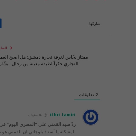
شاركها.
الساب
ممتاز نحّاس لغرفة تجارة دمشق: هل أصبح العم
التجاري حكراً لطبقة معينة من رجال.. بشّار
2
تعليقات
ithri tamiri
16 سنوات
ردّ سيد القمني على “المصري اليوم” في ق
المشكلة يا أستاذ بلوجاتي ان القمني 