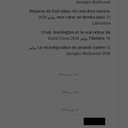
Georges Malbrunot
Disparus du Sud-Liban «Si cela dure encore,
21 يوليو 2026
mon cœur ne tiendra pas»
Libération
L’Irak, Washington et le vrai retour de
16 يوليو 2026
l’histoire
Walid Sinno
La reconfiguration du pouvoir iranien
12 يوليو
Georges Malbrunot
2026
23 ديسمبر 2011
عائلة المهندس طارق الربعة: أين دولة القانون والموسسات؟
8 مارس 2008
رسالة مفتوحة لقداسة البابا شنوده الثالث
19 يوليو 2023
إشكاليات التقويم الهجري، وهل يجدي هذا التقويم أيُ نفع؟