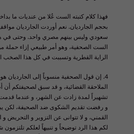
فهذا كلام كتبته الست عُلا من عنديات ما بد
بحجم الجارديان. نعم أوردت الجارديان مواق
سعودي وليس بينهم مصري واحد. وحتى في هذه ا
الست الصحفية، وهو أمر طبيعي إزاء حملة من ا
الراية القطرية وتسببت في كل هذا الصخب ا
4. إن قول الصحفية منسوباً إلى الجارديان 
الملاحقة القضائية، و قد سبق لصحيفتكم أن 
تشهيراً لمدة زادت عن الشهر، و عندما قدمت 
و رفضت تقديم الشكوى ضد الصحيفة، لكن يبدو
القمني، و لا تتوانى عن التزوير و التحريض و
لكم هذا الرد توضيحاً و تنبيهاً لعلكم تلتزمو