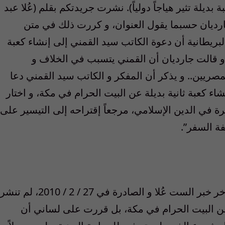
ديلة تثير هياجاً دولياً). نشرت جريدتكم بقلم (عُلا عبد
لجارديان حسبما يقول العنوان، و كررت ذلك في متن
بريطانية أن دعوة الكاتب سيد القمني إلى إنشاء كعبة
ه، و قالت جارديان أن القمني يتسبب في الخلاف و
مصريين.. و يذكر أن المفكر و الكاتب سيد القمني دعا
شاء كعبة ثانية بديلة عن البيت الحرام في مكة، و اختار
 في الدين الإسلامي، مرجعاً إقتراحه إلى التيسير على
فة السفر”.
1. ان مجلة الإذاعة و التليفزيون التي جاءت بأخر خبر الست عُلا و الصادرة في 27 / 2 / 2010، لم تنشر
عن البيت الحرام في مكة، بل قررت على لساني أن