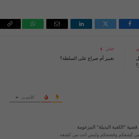
فيسبوك
تويتر
لينكدإن
البريد
واتساب
Copy
الإلكتروني
Link
ق
التالي
ل
تغيير أم صراع على السلطة؟
؟
الأحدث
ضية “الكعبة البديلة” المزعومة
هو من كشفكم وفضحكم وليس انت من كشفه