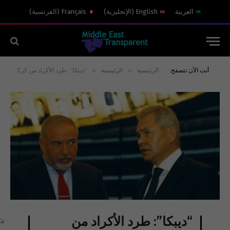
العربية
English
(
الإنجليزية
)
Français
(
الفرنسية
)
»
»
أنت الآن تتصفح:
الرئيسية
الرئيسية
“ديبكا”: طرد الأكراد من كركوك انتكاسة اسرائيلية-روسية
“ديبكا”: طرد الأكراد من