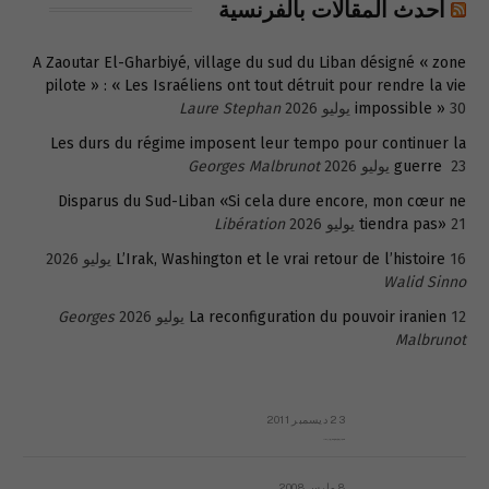
أحدث المقالات بالفرنسية
A Zaoutar El-Gharbiyé, village du sud du Liban désigné « zone
pilote » : « Les Israéliens ont tout détruit pour rendre la vie
30 يوليو 2026
impossible »
Laure Stephan
Les durs du régime imposent leur tempo pour continuer la
23 يوليو 2026
guerre
Georges Malbrunot
Disparus du Sud-Liban «Si cela dure encore, mon cœur ne
21 يوليو 2026
tiendra pas»
Libération
16 يوليو 2026
L’Irak, Washington et le vrai retour de l’histoire
Walid Sinno
12 يوليو 2026
La reconfiguration du pouvoir iranien
Georges
Malbrunot
23 ديسمبر 2011
عائلة المهندس طارق الربعة: أين دولة القانون والموسسات؟
8 مارس 2008