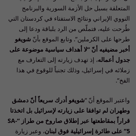
المتعلقة بسبل حل الأزمة السورية والبرنامج
النووي الإيراني ونتائج الاستفتاء في كردستان التي
طُرحت عليه، فتملّص من الرد بلباقة ودعا إلى
طرحها على الكرملين”. وتابع الموقع بأنّ
شويغو
أخبر مضيفيه أنّ “لا أهداف سياسية موضوعة على
جدول أعماله
، إذ تهدف زيارته إلى التعارف مع
زملائه في إسرائيل، وذلك تجنباً للوقوع في هذا
الفخ”.
واعتبر الموقع أنّ “
شويغو أدرك سريعاً أنّ دمشق
وطهران لم توافقا على زيارته لإسرائيل بل اتخذتا
قراراً بمقاطعتها عبر إطلاق صاروخ من طراز “SA-
5” على طائرة إسرائيلية فوق لبنان
، وعبر زيارة