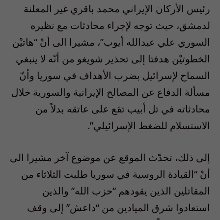
رئيس الأركان الإيراني محمد باقري غير المعلنة
لدمشق، حيث توجه لإجراء محادثات مع نظيره
السوري علي عبدالله أيوب”، مشيرا الى أنّ “هاتيْن
الخطوتيْن هدفتا إلى تحذير شويغو من أنّه لا ينبغي
السماح لإسرائيل بضرب الأهداف في سوريا وأنّ
مسألة الدفاع عن المصالح الإيرانية والسورية خلال
محادثاته في تل أبيب تقع على عاتقه بدلاً من
الاستسلام للضغط الإسرائيلي”.
إلى ذلك، تحدّث الموقع عن موضوع آخر مشيرا الى
أنّ “القيادة الروسية في سوريا طلبت الثلاثاء من
المقاتلين الذين يقودهم “حزب الله” والذين
استعادوا شرق الميادين من “داعش” إلى وقف