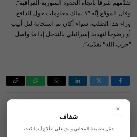
تقدّمهم شرقاً باتجاه الحدود السورية-العراقية”.
وقال الموقع إنّه “لا يملك معلومات حول الدافع
وراء هذا الطلب، سواء أكان تم استجابة لتل أبيب
أو رضوخاً لتهديد إسرائيلي بالتدخل إذا ما واصل
“حزب الله” تقدّمه”.
فيسبوك
تويتر
لينكدإن
البريد
واتساب
Copy
الإلكتروني
Link
السابق
التالي
×
الأسباب الخفية لانقلاب واشنطن
قلق فاتيكاني من مؤشرات حرب
شفاف
على «النووي الإيراني»
في المنطقة مقوماتهــا متوافرة
حمّل تطبيقنا المجاني وابقَ على اطّلاع أينما كنت.