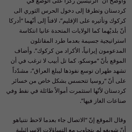
وأوضح أنّ “الرئيسيْن ركزا على الوضع في
كردستان وتطرقا إلى دخول الحرس الثوري الى
كركوك وتأثيره على الإقليم”، لافتاً إلى أنّهما “أدركا
أنّ بلديْهما كما الولايات المتحدة عانيا انتكاسة
استراتيجية جسيمة بعدما طرد المقاتلون
المدعومون إيرانياً، الأكراد من كركوك”. وأضاف
الموقع بأنّ “موسكو، كما تل أبيب لا ترغب في أن
تشهد طهران توسع نفوذها ليبلغ العراق”، مشدّداً
على أنّ “روسيا تتحسس بشكل خاص من خسائر
كردستان لأنّها استثمرت أموالاً طائلة في نفط وفي
صناعات الغاز فيها”.
وقال الموقع إنّ “الاتصال جاء بعدما لاحظ نتنياهو
أنّ شويغو لم يتجاوب مع التساؤلات الإسرائيلية