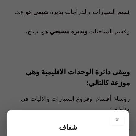
قسم السيارات والدراجات يديره شيعي هو ع.د.
وقسم الشاحنات
ويديره مسيحي
هو، ب.خ.
ويبقى دائرة الوحدات الاقليمية وهي
موزعة كالتالي:
رؤساء
أقسام
وفروع السيارات والآليات في
مناطق :
×
شفاف
صيدا، ع.و. – مسلم سني