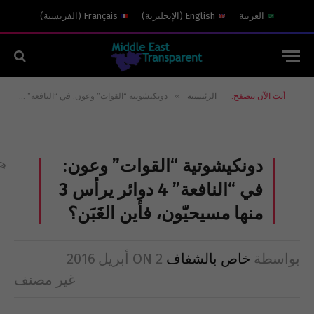
العربية
English
(
الإنجليزية
)
Français
(
الفرنسية
)
»
أنت الآن تتصفح:
الرئيسية
دونكيشوتية “القوات” وعون: في “النافعة” 4 دوائر يرأس 3 منها مسيحيّون، فأين الغَبَن؟
دونكيشوتية “القوات” وعون:
في “النافعة” 4 دوائر يرأس 3
منها مسيحيّون، فأين الغَبَن؟
بواسطة
خاص بالشفاف
2 أبريل 2016
ON
غير مصنف