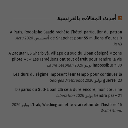
أحدث المقالات بالفرنسية
À Paris, Rodolphe Saadé rachète l’hôtel particulier du patron
8 أغسطس 2026
de Snapchat pour 55 millions d’euros
Actu
Paris
A Zaoutar El-Gharbiyé, village du sud du Liban désigné « zone
pilote » : « Les Israéliens ont tout détruit pour rendre la vie
30 يوليو 2026
impossible »
Laure Stephan
Les durs du régime imposent leur tempo pour continuer la
23 يوليو 2026
guerre
Georges Malbrunot
Disparus du Sud-Liban «Si cela dure encore, mon cœur ne
21 يوليو 2026
tiendra pas»
Libération
16 يوليو 2026
L’Irak, Washington et le vrai retour de l’histoire
Walid Sinno