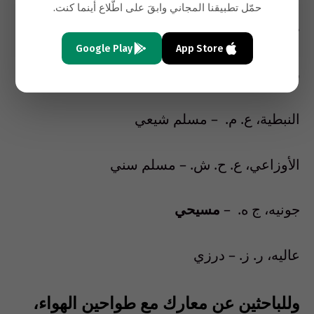
حمّل تطبيقنا المجاني وابقَ على اطّلاع أينما كنت.
طرابلس،
ف. ح
–
مسيحي
Google Play
App Store
زحلة، إ. أ. خ.
–
مسيحي
النبطية، ع. م.
– مسلم شيعي
الأوزاعي، ع. ح. ش. – مسلم سني
جونيه، ج ه.
–
مسيحي
عاليه، ر. ز. – درزي
وللباحثين عن معارك مع طواحين الهواء،