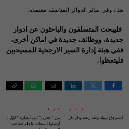
هذا، وفي سائر الدوائر المناصفة معتمدة.
فليبحث المتسلقون والباحثون عن ادوار
جديدة، ووظائف جديدة في اماكن أخرى،
ففي هيئة إدارة السير الارجحية للمسيحيين
فليتعظوا.
فيسبوك
تويتر
لينكدإن
البريد
واتساب
Copy
الإلكتروني
Link
السابق
التالي
استرجاع ليبيا.. زنقة زنقة ودار دار
من “الحزب” إلى أنصاره “حَوِّل”:
أرسلوا استغاثة عاجلة لصاحب