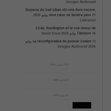
Georges Malbrunot
Disparus du Sud-Liban «Si cela dure encore,
21 يوليو 2026
mon cœur ne tiendra pas»
Libération
L’Irak, Washington et le vrai retour de
16 يوليو 2026
l’histoire
Walid Sinno
La reconfiguration du pouvoir iranien
12 يوليو
Georges Malbrunot
2026
23 ديسمبر 2011
عائلة المهندس طارق الربعة: أين دولة القانون والموسسات؟
8 مارس 2008
رسالة مفتوحة لقداسة البابا شنوده الثالث
19 يوليو 2023
إشكاليات التقويم الهجري، وهل يجدي هذا التقويم أيُ نفع؟