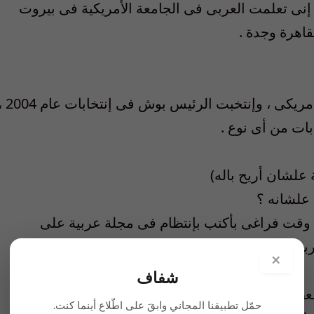
غم إنى تعلمت العربى فى الجامعة الأمريكية فى بيروت
قاهرة وجدة .
– أنا أخدت الجنسية الأمريكية ودافع ضرائب أمريكى ، وإنتخبت الرئيس بو
ات من أى نوع .
 علشان أريح باله)
 علشانه ؟
وقت فراغى بأكتب بإنتظام فى مجلة عربية على
ية .
×
شفاف
معظم كتاباتى با أدافع عن الحرية والعدالة وباأهاجم
حمّل تطبيقنا المجاني وابقَ على اطّلاع أينما كنت.