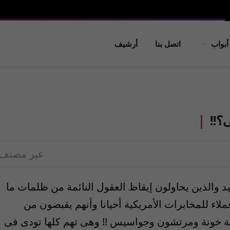
أبواب
اتصل بنا
أرشيف
؟!!
غير مصنف
د والذين يحاولون إيقاظ العقول النائمة من ظلمات ما
ملاء للمخابرات الأمريكية أحيانا وأنهم يقبضون من
قية خونة ومرتشون وجواسيس !! وهى تهم كلها تودى فى