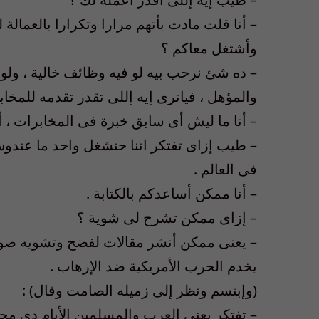
– أنا قلت مادت بأتهم مرارا وتكرارا بالعمالة
وأشتغل معاكم ؟
– ده شئ نرحب بيه لو فيه وظائف خالية ، ول
والمؤهل ، فياترى إيه إللى تقدر تقدمه للمخاب
– أنا ما ليش أى سابق خبرة فى المخابرات ، أن
– طيب إزاى تفتكر اننا حنشغل واحد ما عند
فى العالم .
– أنا ممكن أساعدكم بالكتابة .
– إزاى ممكن تشرح لى شوية ؟
– يعنى ممكن أنشر مقالات لفضح وتشويه صو
يخدم الحرب الأمريكية ضد الإرهاب .
(وإبتسم ونظر إلى زميله الصامت وقال) :
– تفتكر يعنى العرب والمسلمين الأيام دى م