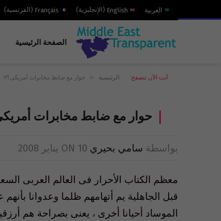
العربية
English
(
الإنجليزية
)
Français
(
الفرنسية
)
الصفحة الرئيسية
»
أنت الآن تتصفح:
الرئيسية
حوار مع ضابط مخابرات أمريكى؟!!
حوار مع ضابط مخابرات أمريكى
بواسطة
سامي بحيري
10 يناير 2008
ON
معظم الكتاب الأحرار فى العالم العربى السعي
قبل الجاهلية يم أتهامهم ظلما وعدوانا بأنهم ع
الموساد أحيانا أخرى ، يعنى بصراحة هم أرز