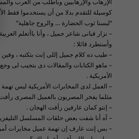
الإرهاب والإرهابيين وبأطلب من العرب والمسلمي
كوسيلة للتقدم بدلا من أن يستخدموا فقط الأدو
“لبسنا ثوب الحضارة … والروح جاهلية”
– نزار قبانى شاعر جميل ، وأنا باأتعلم العربي
وأستطرد قائلا :
– طيب ده كلام جميل إللى إنت بتكتبه ، وفين 
– ماهو الكتابات والمقالات دى بتجيب لى وجع
الأمريكية .
– العمل لدى المخابرات الأمريكية ليس تهمة
مثلما يفخر المصريون بالعميل المصرى رأفت 
– إنتو كمان عارفين رأفت الهجان .
– آه أنا شفت بعض حلقات المسلسل التليفزيو
– بس إنت عارف إن تهمة عميل مخابرات أمري
– طيب إيه إللى أقدر أعمله لك ؟