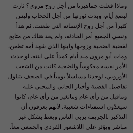
وماذا فعلت جماهيرنا من أجل روح مروى؟ ثارت
لبضع أيام، وبدت ثورتها من أجل الحجاب وليس
كثيراً من أجل روح الإنسانة التي طعنت. ثم هدأ
ونسي الجميع أمر الحادثة، ولم يعد هناك من متابع
لقضية الضحية وزوجها وابنها الذي شهد أمه تطعن،
ومات أبو مروى منذ أيام كمداً على ابنته. لو حدث
الأمر نفسه معكوساً والضحية كانت من الشعب
الأوروبي، لوجدنا مسلسلاً يومياً في الصحف يتناول
تفاصيل القضية وأخبار الجاني والمجني عليه
وماقيل من رأي عام وماتغير من رأي عام، كانوا
سيعدّون استفتاءات شعبية، لأنهم يعرفون أن
التذكير بالجريمة يربي الناس ويعظ بشكل غير
مباشر ويؤثر على اللاشعور الفردي والجمعي معاً.