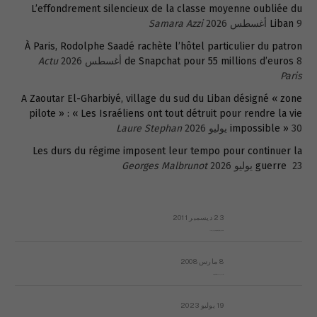
L’effondrement silencieux de la classe moyenne oubliée du
9 أغسطس 2026
Liban
Samara Azzi
À Paris, Rodolphe Saadé rachète l’hôtel particulier du patron
8 أغسطس 2026
de Snapchat pour 55 millions d’euros
Actu
Paris
A Zaoutar El-Gharbiyé, village du sud du Liban désigné « zone
pilote » : « Les Israéliens ont tout détruit pour rendre la vie
30 يوليو 2026
impossible »
Laure Stephan
Les durs du régime imposent leur tempo pour continuer la
23 يوليو 2026
guerre
Georges Malbrunot
23 ديسمبر 2011
عائلة المهندس طارق الربعة: أين دولة القانون والموسسات؟
8 مارس 2008
رسالة مفتوحة لقداسة البابا شنوده الثالث
19 يوليو 2023