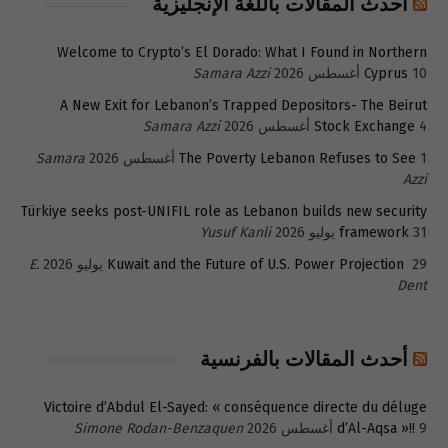
أحدث المقالات باللغة الإنجليزية
Welcome to Crypto’s El Dorado: What I Found in Northern
10 أغسطس 2026
Cyprus
Samara Azzi
A New Exit for Lebanon’s Trapped Depositors- The Beirut
4 أغسطس 2026
Stock Exchange
Samara Azzi
1 أغسطس 2026
The Poverty Lebanon Refuses to See
Samara
Azzi
Türkiye seeks post-UNIFIL role as Lebanon builds new security
31 يوليو 2026
framework
Yusuf Kanli
29 يوليو 2026
Kuwait and the Future of U.S. Power Projection
E.
Dent
أحدث المقالات بالفرنسية
Victoire d’Abdul El-Sayed: « conséquence directe du déluge
9 أغسطس 2026
d’Al-Aqsa »!!
Simone Rodan-Benzaquen