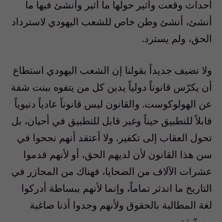
أحداث وقعت وأثير حولها ما أثير وأنشئ فيها ما
أنشئ، أنشئ وطن خاص للشعب اليهودي لاسترداد
الحق، ولم يسترد.
ولا نضيف جديداً بقولنا إن الشعب اليهودي استطاع
أن يكرّس قانوناً دولياً يدين كل من يتفوه ببنت شفة
عن الهولوكوست. والقانون ليس قانوناً عادياً دنيوياً
قابلاً للتطبيق حيناً وغير قابل للتطبيق في أحيان، بل
تحول العقاب إلى تكفير. ولا أعتقد أنهم نجحوا في
سن هذا القانون لأن لديهم الحق، أو لأنهم قدموا
عشرات الآلاف من الضحايا، فهناك من المجازر في
التاريخ ما اندثر تماماً، وإنما لأنهم ببساطة أدركوا
لغة المطالبة بالحقوق ولأنهم وجدوا أذنا صاغية
وصدّيقة.