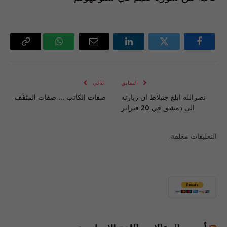
فيسبوك
تويتر
لينكدإن
البريد
واتساب
Copy
الإلكتروني
Link
السابق
التالي
نصرالله ابلغ جنبلاط ان زيارته
صفات الكاتب … صفات المثقّف
الى دمشق في 20 فبراير
التعليقات مغلقة.