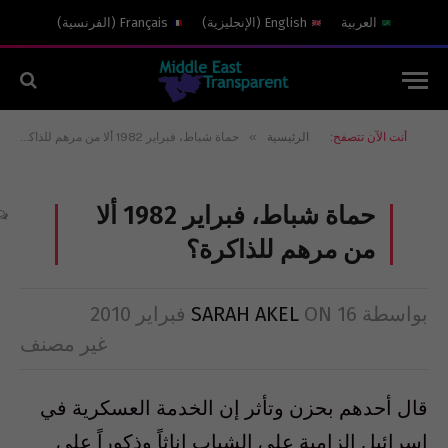
العربية
English
(
الإنجليزية
)
Français
(
الفرنسية
)
»
أنت الآن تتصفح:
الرئيسية
حماة شباط، فبراير 1982 ألا من مرهم للذاكرة؟
حماة شباط، فبراير 1982 ألا
من مرهم للذاكرة؟
بواسطة
16 فبراير 2010
ON
SARAH AKEL
غير مصنف
قال أحدهم بحزن وتأثر إن الخدمة العسكرية في
إسرائيل إلزامية على الشباب إناثاً وذكوراً على