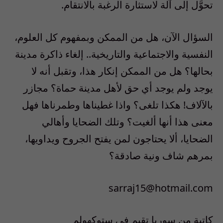
تحوَّل إلى آلة لاستثارة الرغبة بالانتقام.
السؤال الآن، هل من الممكن وبمفهوم كل العلوم،
النفسية والاجتماعية والتاريخية.. إلغاء ذاكرة مدينة
بحالها؟ هل من الممكن إنكار هذا، وتقبل أنه لا
يوجد ولم يوجد أي حق لأهل مدينة حماة؟ مجازر
بالآلاف! هكذا تلغى؟ واذا غطيناها وطمرناها فهل
معنى هذا أنها ألغيت؟ وتلك الضحايا وأهالي
الضحايا، ألا يحتاجون لمن يفتح الجروح ويداويها،
بمرهم شاف ونية صادقة؟
sarraj15@hotmail.com
كاتبة من سوريا تقيم في ستوكهولم